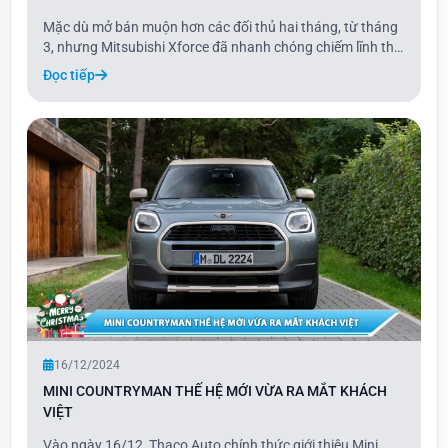
Mặc dù mở bán muộn hơn các đối thủ hai tháng, từ tháng
3, nhưng Mitsubishi Xforce đã nhanh chóng chiếm lĩnh thị
trường và dẫn đầu phân khúc crossover (CUV) cỡ B với
Đọc tiếp
tổng doanh số 13.267 xe. Mức doanh số này tương đương
với trung bình khoảng 1.200 xe/tháng
16/12/2024
MINI COUNTRYMAN THẾ HỆ MỚI VỪA RA MẮT KHÁCH
VIỆT
Vào ngày 16/12, Thaco Auto chính thức giới thiệu Mini