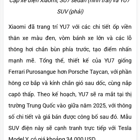
Cặp xe điện Xiaomi, SU7 sedan (hình trái) và YU7 
SUV (phải)
Xiaomi đã trang trí YU7 với các chi tiết ốp viền 
thân xe màu đen, vòm bánh xe lớn và các lỗ 
thông hơi chắn bùn phía trước, tạo điểm nhấn 
mạnh mẽ. Tổng thể, thiết kế của YU7 giống 
Ferrari Purosangue hơn Porsche Taycan, với phần 
hông cơ bắp và kính chắn gió sau dốc, cùng nắp 
capô thấp. Theo kế hoạch, YU7 sẽ ra mắt tại thị 
trường Trung Quốc vào giữa năm 2025, với thông 
số chi tiết và giá bán được công bố sau đó. Mẫu 
SUV điện này sẽ cạnh tranh trực tiếp với Tesla 
Model Y, có giá khoảng 34.000 USD.