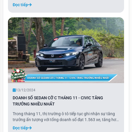
đối thủ Toyota Veloz khoảng 10.000 xe. Nếu tính cả mẫu
Đọc tiếp
Avanza, tổng doanh số của hai mẫu xe nhà Toyota đạt
9.341 xe, thấp hơn Xpander khoảng 8.100 xe.
13/12/2024
DOANH SỐ SEDAN CỠ C THÁNG 11 - CIVIC TĂNG
TRƯỞNG NHIỀU NHẤT
Trong tháng 11, thị trường ô tô tiếp tục ghi nhận sự tăng
trưởng ấn tượng với tổng doanh số đạt 1.563 xe, tăng hơn
13% so với tháng trước. Đây là mức doanh số cao nhất
Đọc tiếp
trong năm 2024 tính đến thời điểm hiện tại.