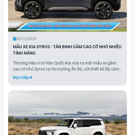
28/12/2024
MẪU XE KIA SYROS - TÂN BINH GẦM CAO CỠ NHỎ NHIỀU
TÍNH NĂNG
Thương hiệu ô tô Hàn Quốc Kia vừa ra mắt mẫu xe gầm
cao cỡ nhỏ Syros tại thị trường Ấn Độ, với thiết kế lấy cảm
hứng từ EV9 và trang bị hàng loạt tính năng, công nghệ an
Đọc tiếp
toàn tiên tiến. Được định vị giữa Sonet và Seltos, Kia Syros
mang đến tùy chọn động c