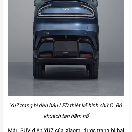
Yu7 trang bị đèn hậu LED thiết kế hình chữ C. Bộ 
khuếch tán hầm hố
Mẫu SUV điện YU7 của Xiaomi được trang bị hai 