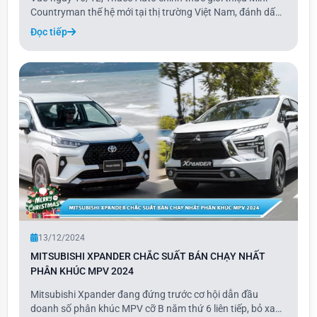
Countryman thế hệ mới tại thị trường Việt Nam, đánh dấu
một bước tiến mới trong dòng xe Mini. Phiên bản 2024 của
Đọc tiếp
Countryman mang đến sự thay đổi toàn diện với thiết kế
tối giản đặc trưng, kết hợp cùng
13/12/2024
MITSUBISHI XPANDER CHẮC SUẤT BÁN CHẠY NHẤT
PHÂN KHÚC MPV 2024
Mitsubishi Xpander đang đứng trước cơ hội dẫn đầu
doanh số phân khúc MPV cỡ B năm thứ 6 liên tiếp, bỏ xa