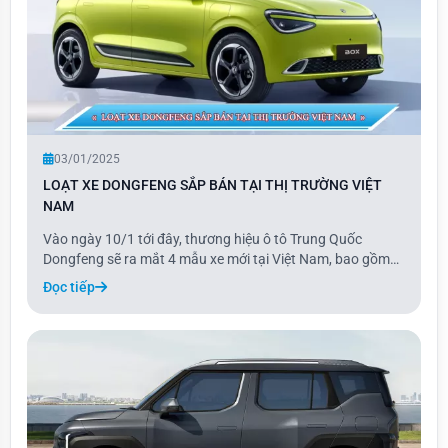
03/01/2025
LOẠT XE DONGFENG SẮP BÁN TẠI THỊ TRƯỜNG VIỆT
NAM
Vào ngày 10/1 tới đây, thương hiệu ô tô Trung Quốc
Dongfeng sẽ ra mắt 4 mẫu xe mới tại Việt Nam, bao gồm
Box, E70, Mage và Huge. Là thương hiệu mới nhất gia
Đọc tiếp
nhập thị trường ô tô Việt Nam, Dongfeng mang đến các
dòng xe nhập khẩu hoàn toàn từ Trung Quốc. Ba