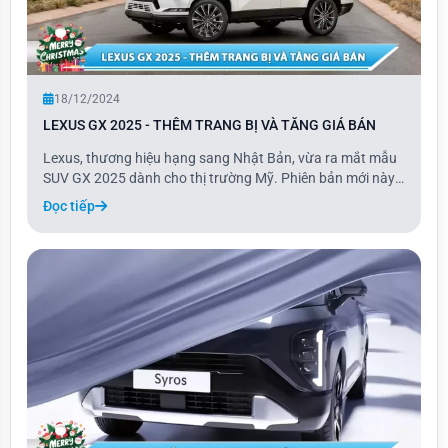
18/12/2024
LEXUS GX 2025 - THÊM TRANG BỊ VÀ TĂNG GIÁ BÁN
Lexus, thương hiệu hạng sang Nhật Bản, vừa ra mắt mẫu
SUV GX 2025 dành cho thị trường Mỹ. Phiên bản mới này
là bản nâng cấp của dòng GX, với giá bán tăng nhẹ cùng
Đọc tiếp
nhiều trang bị tiêu chuẩn được bổ sung.