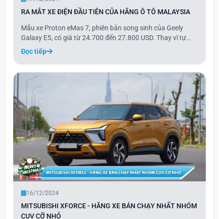
RA MẮT XE ĐIỆN ĐẦU TIÊN CỦA HÃNG Ô TÔ MALAYSIA
Mẫu xe Proton eMas 7, phiên bản song sinh của Geely
Galaxy E5, có giá từ 24.700 đến 27.800 USD. Thay vì tự
phát triển, Proton đã lựa chọn rebadge mẫu xe của thương
Đọc tiếp
hiệu Trung Quốc, vì vậy thiết kế và các cấu phần của eMas
7 gần như giống hệt Galaxy E5, ch
16/12/2024
MITSUBISHI XFORCE - HÃNG XE BÁN CHẠY NHẤT NHÓM
CUV CỠ NHỎ