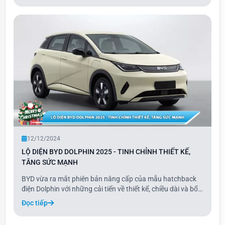
12/12/2024
LỘ DIỆN BYD DOLPHIN 2025 - TINH CHỈNH THIẾT KẾ,
TĂNG SỨC MẠNH
BYD vừa ra mắt phiên bản nâng cấp của mẫu hatchback
điện Dolphin với những cải tiến về thiết kế, chiều dài và bổ
sung thêm tùy chọn động cơ điện. Mẫu xe thuần điện này
Đọc tiếp
đã được Bộ Công nghiệp và Công nghệ Thông tin Trung
Quốc (MIIT) công bố, với những thay