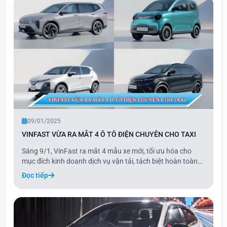
09/01/2025
VINFAST VỪA RA MẮT 4 Ô TÔ ĐIỆN CHUYÊN CHO TAXI
Sáng 9/1, VinFast ra mắt 4 mẫu xe mới, tối ưu hóa cho
mục đích kinh doanh dịch vụ vận tải, tách biệt hoàn toàn
với các dòng xe cá nhân. Hai mẫu xe hoàn toàn mới gồm
Đọc tiếp
Minio Green thuộc phân khúc minicar và Limo Green thuộc
phân khúc MPV 7 chỗ.