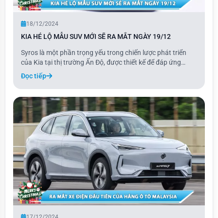
18/12/2024
KIA HÉ LỘ MẪU SUV MỚI SẼ RA MẮT NGÀY 19/12
Syros là một phần trọng yếu trong chiến lược phát triển
của Kia tại thị trường Ấn Độ, được thiết kế để đáp ứng
những nhu cầu đặc thù của người tiêu dùng địa phương,
Đọc tiếp
đồng thời vẫn duy trì sức hấp dẫn trên toàn cầu. Mẫu xe
này sẽ lấp đầy khoảng trống giữa c
17/12/2024