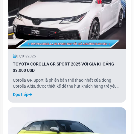
07/01/2025
TOYOTA COROLLA GR SPORT 2025 VỚI GIÁ KHOẢNG
33.000 USD
Corolla GR Sport là phiên bản thể thao nhất của dòng
Corolla Altis, được thiết kế để thu hút khách hàng trẻ yêu
thích cảm giác lái. Với những tinh chỉnh nhẹ về thiết kế, cải
Đọc tiếp
tiến hệ thống treo và hiệu chỉnh ECU, Corolla GR Sport
không chỉ mang vẻ ngoài th