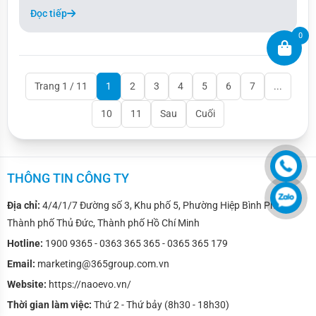
và McLaren, sẽ cạnh tranh trực tiếp với Tesla Model Y.
Đọc tiếp
0
Trang 1 / 11
1
2
3
4
5
6
7
...
10
11
Sau
Cuối
THÔNG TIN CÔNG TY
Địa chỉ:
4/4/1/7 Đường số 3, Khu phố 5, Phường Hiệp Bình Phước,
Thành phố Thủ Đức, Thành phố Hồ Chí Minh
Hotline:
1900 9365 - 0363 365 365 - 0365 365 179
Email:
marketing@365group.com.vn
Website:
https://naoevo.vn/
Thời gian làm việc:
Thứ 2 - Thứ bảy (8h30 - 18h30)