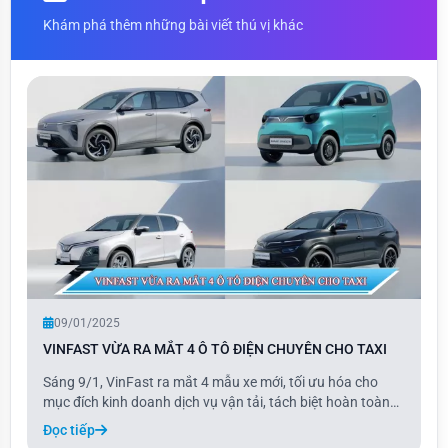
Khám phá thêm những bài viết thú vị khác
09/01/2025
VINFAST VỪA RA MẮT 4 Ô TÔ ĐIỆN CHUYÊN CHO TAXI
Sáng 9/1, VinFast ra mắt 4 mẫu xe mới, tối ưu hóa cho
mục đích kinh doanh dịch vụ vận tải, tách biệt hoàn toàn
với các dòng xe cá nhân. Hai mẫu xe hoàn toàn mới gồm
Đọc tiếp
Minio Green thuộc phân khúc minicar và Limo Green thuộc