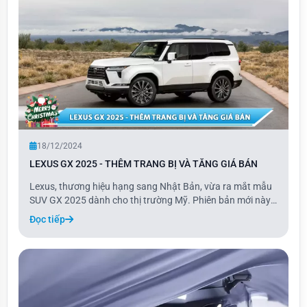
18/12/2024
LEXUS GX 2025 - THÊM TRANG BỊ VÀ TĂNG GIÁ BÁN
Lexus, thương hiệu hạng sang Nhật Bản, vừa ra mắt mẫu
SUV GX 2025 dành cho thị trường Mỹ. Phiên bản mới này
là bản nâng cấp của dòng GX, với giá bán tăng nhẹ cùng
Đọc tiếp
nhiều trang bị tiêu chuẩn được bổ sung.