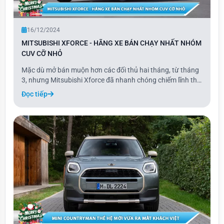
16/12/2024
MITSUBISHI XFORCE - HÃNG XE BÁN CHẠY NHẤT NHÓM
CUV CỠ NHỎ
Mặc dù mở bán muộn hơn các đối thủ hai tháng, từ tháng
3, nhưng Mitsubishi Xforce đã nhanh chóng chiếm lĩnh thị
trường và dẫn đầu phân khúc crossover (CUV) cỡ B với
Đọc tiếp
tổng doanh số 13.267 xe. Mức doanh số này tương đương
với trung bình khoảng 1.200 xe/tháng