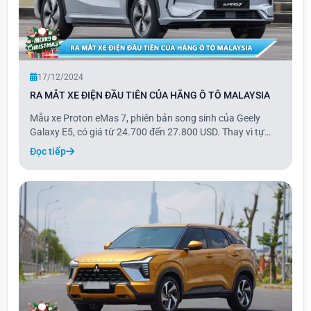
17/12/2024
RA MẮT XE ĐIỆN ĐẦU TIÊN CỦA HÃNG Ô TÔ MALAYSIA
Mẫu xe Proton eMas 7, phiên bản song sinh của Geely
Galaxy E5, có giá từ 24.700 đến 27.800 USD. Thay vì tự
phát triển, Proton đã lựa chọn rebadge mẫu xe của thương
Đọc tiếp
hiệu Trung Quốc, vì vậy thiết kế và các cấu phần của eMas
7 gần như giống hệt Galaxy E5, ch