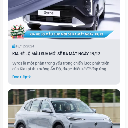
18/12/2024
KIA HÉ LỘ MẪU SUV MỚI SẼ RA MẮT NGÀY 19/12
Syros là một phần trọng yếu trong chiến lược phát triển
của Kia tại thị trường Ấn Độ, được thiết kế để đáp ứng
những nhu cầu đặc thù của người tiêu dùng địa phương,
Đọc tiếp
đồng thời vẫn duy trì sức hấp dẫn trên toàn cầu. Mẫu xe
này sẽ lấp đầy khoảng trống giữa c