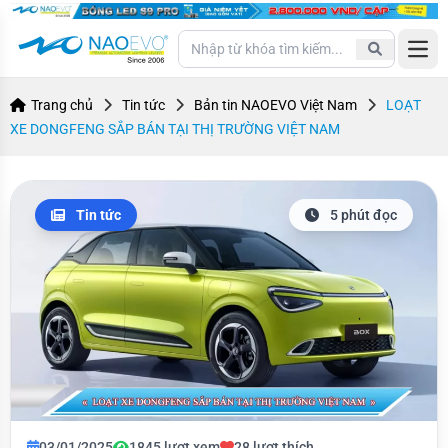
Open
Trang chủ
Tin tức
Bản tin NAOEVO Việt Nam
LOẠT
XE DONGFENG SẮP BÁN TẠI THỊ TRƯỜNG VIỆT NAM
Tin tức
5 phút đọc
03/01/2025
1845 lượt xem
28 lượt thích