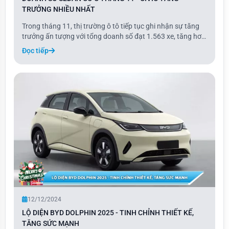
TRƯỞNG NHIỀU NHẤT
Trong tháng 11, thị trường ô tô tiếp tục ghi nhận sự tăng
trưởng ấn tượng với tổng doanh số đạt 1.563 xe, tăng hơn
13% so với tháng trước. Đây là mức doanh số cao nhất
Đọc tiếp
trong năm 2024 tính đến thời điểm hiện tại.
12/12/2024
LỘ DIỆN BYD DOLPHIN 2025 - TINH CHỈNH THIẾT KẾ,
TĂNG SỨC MẠNH