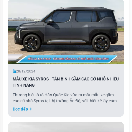
28/12/2024
MẪU XE KIA SYROS - TÂN BINH GẦM CAO CỠ NHỎ NHIỀU
TÍNH NĂNG
Thương hiệu ô tô Hàn Quốc Kia vừa ra mắt mẫu xe gầm
cao cỡ nhỏ Syros tại thị trường Ấn Độ, với thiết kế lấy cảm
hứng từ EV9 và trang bị hàng loạt tính năng, công nghệ an
Đọc tiếp
toàn tiên tiến. Được định vị giữa Sonet và Seltos, Kia Syros
mang đến tùy chọn động c