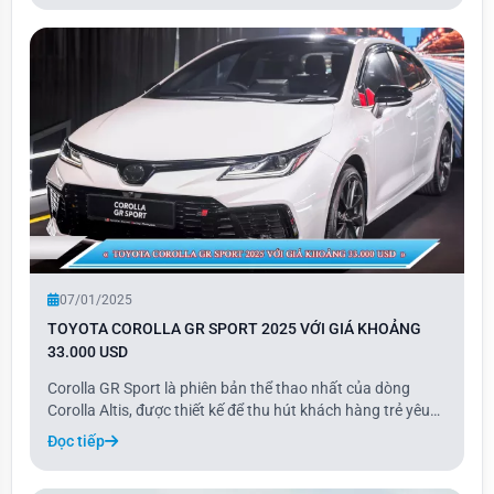
phân khúc MPV 7 chỗ.
07/01/2025
TOYOTA COROLLA GR SPORT 2025 VỚI GIÁ KHOẢNG
33.000 USD
Corolla GR Sport là phiên bản thể thao nhất của dòng
Corolla Altis, được thiết kế để thu hút khách hàng trẻ yêu
thích cảm giác lái. Với những tinh chỉnh nhẹ về thiết kế, cải
Đọc tiếp
tiến hệ thống treo và hiệu chỉnh ECU, Corolla GR Sport
không chỉ mang vẻ ngoài th