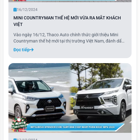
16/12/2024
MINI COUNTRYMAN THẾ HỆ MỚI VỪA RA MẮT KHÁCH
VIỆT
Vào ngày 16/12, Thaco Auto chính thức giới thiệu Mini
Countryman thế hệ mới tại thị trường Việt Nam, đánh dấu
một bước tiến mới trong dòng xe Mini. Phiên bản 2024 của
Đọc tiếp
Countryman mang đến sự thay đổi toàn diện với thiết kế
tối giản đặc trưng, kết hợp cùng