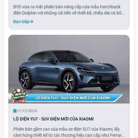
BYD vừa ra mắt phiên bản nâng cấp của mẫu hatchback
điện Dolphin với những cải tiến về thiết kế, chiều dài và bổ
sung thêm tùy chọn động cơ điện. Mẫu xe thuần điện này
Đọc tiếp
đã được Bộ Công nghiệp và Công nghệ Thông tin Trung
Quốc (MIIT) công bố, với những thay
11/12/2024
LỘ DIỆN YU7 - SUV ĐIỆN MỚI CỦA XIAOMI
Phiên bản gầm cao của mẫu xe điện SU7 của Xiaomi, lấy
cảm hứng thiết kế từ các thương hiệu cao cấp như Ferrari