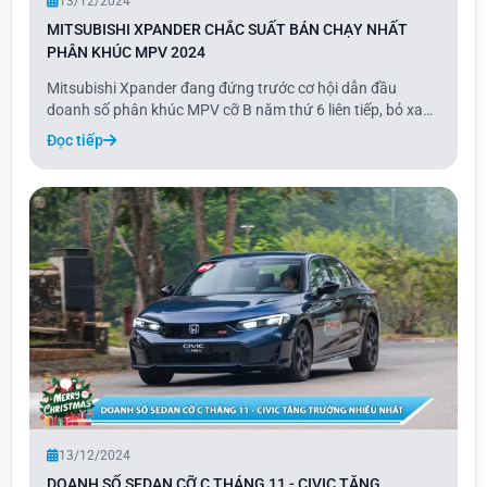
13/12/2024
MITSUBISHI XPANDER CHẮC SUẤT BÁN CHẠY NHẤT
PHÂN KHÚC MPV 2024
Mitsubishi Xpander đang đứng trước cơ hội dẫn đầu
doanh số phân khúc MPV cỡ B năm thứ 6 liên tiếp, bỏ xa
đối thủ Toyota Veloz khoảng 10.000 xe. Nếu tính cả mẫu
Đọc tiếp
Avanza, tổng doanh số của hai mẫu xe nhà Toyota đạt
9.341 xe, thấp hơn Xpander khoảng 8.100 xe.
13/12/2024
DOANH SỐ SEDAN CỠ C THÁNG 11 - CIVIC TĂNG