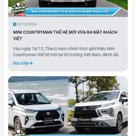
16/12/2024
MINI COUNTRYMAN THẾ HỆ MỚI VỪA RA MẮT KHÁCH
VIỆT
Vào ngày 16/12, Thaco Auto chính thức giới thiệu Mini
Countryman thế hệ mới tại thị trường Việt Nam, đánh dấu
một bước tiến mới trong dòng xe Mini. Phiên bản 2024 của
Đọc tiếp
Countryman mang đến sự thay đổi toàn diện với thiết kế
tối giản đặc trưng, kết hợp cùng