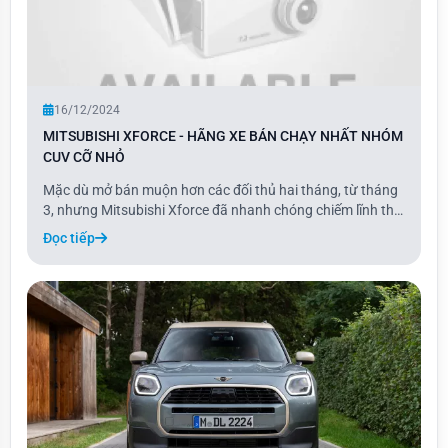
16/12/2024
MITSUBISHI XFORCE - HÃNG XE BÁN CHẠY NHẤT NHÓM
CUV CỠ NHỎ
Mặc dù mở bán muộn hơn các đối thủ hai tháng, từ tháng
3, nhưng Mitsubishi Xforce đã nhanh chóng chiếm lĩnh thị
trường và dẫn đầu phân khúc crossover (CUV) cỡ B với
Đọc tiếp
tổng doanh số 13.267 xe. Mức doanh số này tương đương
với trung bình khoảng 1.200 xe/tháng