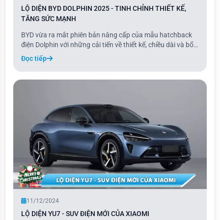
LỘ DIỆN BYD DOLPHIN 2025 - TINH CHỈNH THIẾT KẾ,
TĂNG SỨC MẠNH
BYD vừa ra mắt phiên bản nâng cấp của mẫu hatchback
điện Dolphin với những cải tiến về thiết kế, chiều dài và bổ
sung thêm tùy chọn động cơ điện. Mẫu xe thuần điện này
Đọc tiếp
đã được Bộ Công nghiệp và Công nghệ Thông tin Trung
Quốc (MIIT) công bố, với những thay
11/12/2024
LỘ DIỆN YU7 - SUV ĐIỆN MỚI CỦA XIAOMI