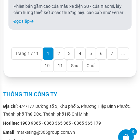
Phiên bản gầm cao của mẫu xe điện SU7 của Xiaomi, lấy
cảm hứng thiết kế từ các thương hiệu cao cấp như Ferrari
và McLaren, sẽ cạnh tranh trực tiếp với Tesla Model Y.
Đọc tiếp
Trang 1 / 11
1
2
3
4
5
6
7
...
10
11
Sau
Cuối
THÔNG TIN CÔNG TY
Địa chỉ:
4/4/1/7 Đường số 3, Khu phố 5, Phường Hiệp Bình Phước,
Thành phố Thủ Đức, Thành phố Hồ Chí Minh
Hotline:
1900 9365 - 0363 365 365 - 0365 365 179
0
Email:
marketing@365group.com.vn