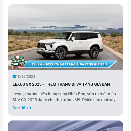
mang đến tùy chọn động c
18/12/2024
LEXUS GX 2025 - THÊM TRANG BỊ VÀ TĂNG GIÁ BÁN
Lexus, thương hiệu hạng sang Nhật Bản, vừa ra mắt mẫu
SUV GX 2025 dành cho thị trường Mỹ. Phiên bản mới này
là bản nâng cấp của dòng GX, với giá bán tăng nhẹ cùng
Đọc tiếp
nhiều trang bị tiêu chuẩn được bổ sung.