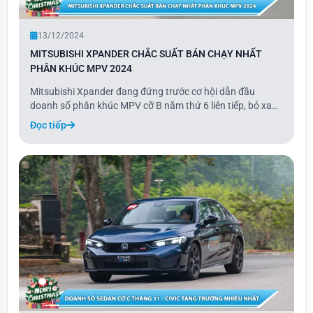
13/12/2024
MITSUBISHI XPANDER CHẮC SUẤT BÁN CHẠY NHẤT
PHÂN KHÚC MPV 2024
Mitsubishi Xpander đang đứng trước cơ hội dẫn đầu
doanh số phân khúc MPV cỡ B năm thứ 6 liên tiếp, bỏ xa
đối thủ Toyota Veloz khoảng 10.000 xe. Nếu tính cả mẫu
Đọc tiếp
Avanza, tổng doanh số của hai mẫu xe nhà Toyota đạt
9.341 xe, thấp hơn Xpander khoảng 8.100 xe.