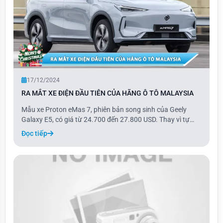
17/12/2024
RA MẮT XE ĐIỆN ĐẦU TIÊN CỦA HÃNG Ô TÔ MALAYSIA
Mẫu xe Proton eMas 7, phiên bản song sinh của Geely
Galaxy E5, có giá từ 24.700 đến 27.800 USD. Thay vì tự
phát triển, Proton đã lựa chọn rebadge mẫu xe của thương
Đọc tiếp
hiệu Trung Quốc, vì vậy thiết kế và các cấu phần của eMas
7 gần như giống hệt Galaxy E5, ch