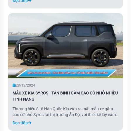
Đọc tiếp
nhập thị trường ô tô Việt Nam, Dongfeng mang đến các
dòng xe nhập khẩu hoàn toàn từ Trung Quốc. Ba
28/12/2024
MẪU XE KIA SYROS - TÂN BINH GẦM CAO CỠ NHỎ NHIỀU
TÍNH NĂNG
Thương hiệu ô tô Hàn Quốc Kia vừa ra mắt mẫu xe gầm
cao cỡ nhỏ Syros tại thị trường Ấn Độ, với thiết kế lấy cảm
hứng từ EV9 và trang bị hàng loạt tính năng, công nghệ an
Đọc tiếp
toàn tiên tiến. Được định vị giữa Sonet và Seltos, Kia Syros