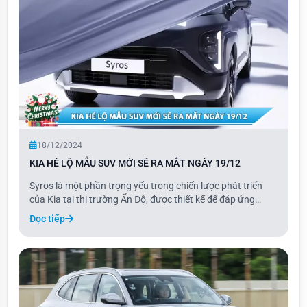
18/12/2024
KIA HÉ LỘ MẪU SUV MỚI SẼ RA MẮT NGÀY 19/12
Syros là một phần trọng yếu trong chiến lược phát triển
của Kia tại thị trường Ấn Độ, được thiết kế để đáp ứng
những nhu cầu đặc thù của người tiêu dùng địa phương,
Đọc tiếp
đồng thời vẫn duy trì sức hấp dẫn trên toàn cầu. Mẫu xe
này sẽ lấp đầy khoảng trống giữa c