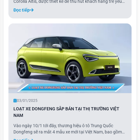
Corolla Altis, được thiết kế để thu hút khách hàng trẻ yêu
thích cảm giác lái. Với những tinh chỉnh nhẹ về thiết kế, cải
Đọc tiếp
tiến hệ thống treo và hiệu chỉnh ECU, Corolla GR Sport
không chỉ mang vẻ ngoài th
03/01/2025
LOẠT XE DONGFENG SẮP BÁN TẠI THỊ TRƯỜNG VIỆT
NAM
Vào ngày 10/1 tới đây, thương hiệu ô tô Trung Quốc
Dongfeng sẽ ra mắt 4 mẫu xe mới tại Việt Nam, bao gồm
Box, E70, Mage và Huge. Là thương hiệu mới nhất gia