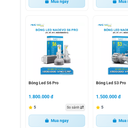
2. ĐẶC ĐIỂM NỔI BẬT CỦA NAO
Mua ngay
Mua 
2.1 Thiết kế lấy cảm hứng từ chim ư
Thiết kế hình chim ưng là nét đặc trưng nổi
kiện ánh sáng yếu. Naoevo S9 Pro cung cấp đ
đêm.
bóng led s6 pro
bóng led s3 pro
Bóng Led S6 Pro
Bóng Led S3 Pro
1.800.000 đ
1.500.000 đ
5
5
So sánh
Mua ngay
Mua 