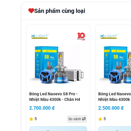
Sản phẩm cùng loại
bóng led naoevo s8 pro - nhiệt màu 4300k - chân h4
bóng led naoevo s
Bóng Led Naoevo S8 Pro -
Bóng Led Naoevo 
Nhiệt Màu 4300k - Chân H4
Nhiệt Màu 4300k
2.700.000 đ
2.500.000 đ
5
5
So sánh