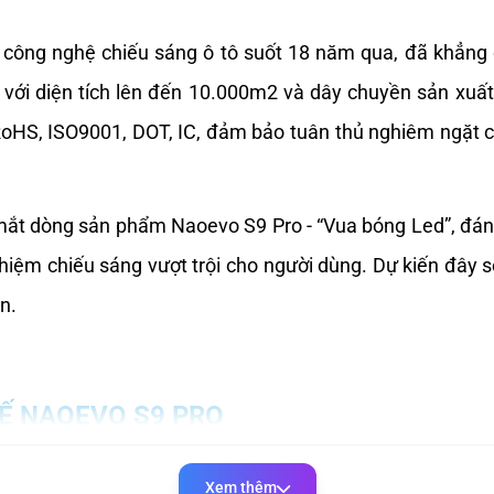
ông nghệ chiếu sáng ô tô suốt 18 năm qua, đã khẳng đị
 với diện tích lên đến 10.000m2 và dây chuyền sản xuất
HS, ISO9001, DOT, IC, đảm bảo tuân thủ nghiêm ngặt cá
ắt dòng sản phẩm Naoevo S9 Pro - “Vua bóng Led”, đán
iệm chiếu sáng vượt trội cho người dùng. Dự kiến đây sẽ 
n.
TẾ NAOEVO S9 PRO
Xem thêm