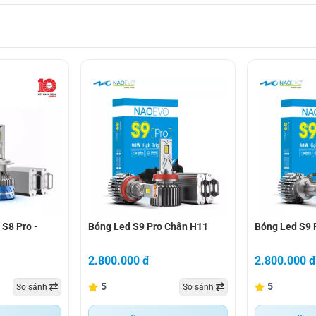
8 pro - nhiệt màu 4300k
bóng led s9 pro chân h11
bóng led s9 p
S8 Pro -
Bóng Led S9 Pro Chân H11
Bóng Led S9 
Hình ảnh ánh sáng thực tế Cos/Pha của Naoevo S9 Pro
2.800.000 đ
2.800.000 
5
5
So sánh
So sánh