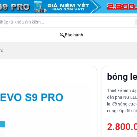
Bảo hành
ro
bóng le
Thiết kế hình đ
đèn pha NG LE
lại độ sáng cực
cung cấp độ sán
2.800.