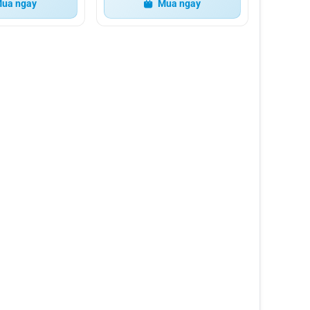
ua ngay
Mua ngay
o sức mạnh và khả năng đối phó với mọi điều 
 tối đa để lái xe an toàn và tự tin vào ban 