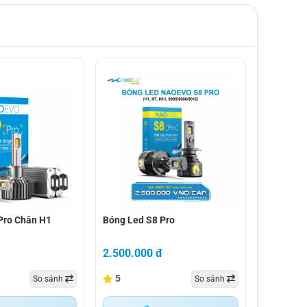
ro chân h1
bóng led s8 pro
Pro Chân H1
Bóng Led S8 Pro
đ
2.500.000 đ
5
So sánh
So sánh