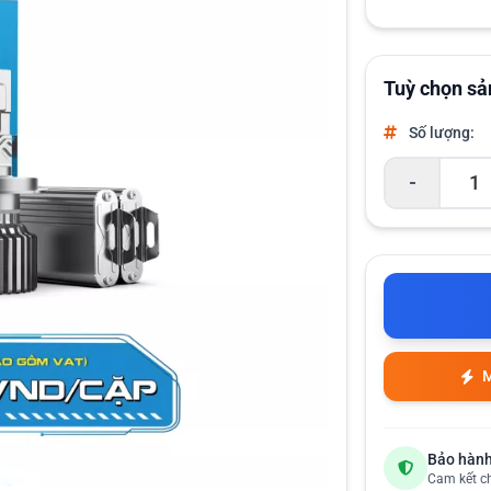
Tuỳ chọn s
Số lượng:
-
M
Bảo hành
Cam kết c