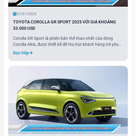
07/01/2025
TOYOTA COROLLA GR SPORT 2025 VỚI GIÁ KHOẢNG
33.000 USD
Corolla GR Sport là phiên bản thể thao nhất của dòng
Corolla Altis, được thiết kế để thu hút khách hàng trẻ yêu
thích cảm giác lái. Với những tinh chỉnh nhẹ về thiết kế, cải
Đọc tiếp
tiến hệ thống treo và hiệu chỉnh ECU, Corolla GR Sport
không chỉ mang vẻ ngoài th