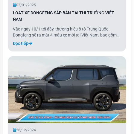
03/01/2025
LOẠT XE DONGFENG SẮP BÁN TẠI THỊ TRƯỜNG VIỆT
NAM
Vào ngày 10/1 tới đây, thương hiệu ô tô Trung Quốc
Dongfeng sẽ ra mắt 4 mẫu xe mới tại Việt Nam, bao gồm
Box, E70, Mage và Huge. Là thương hiệu mới nhất gia
Đọc tiếp
nhập thị trường ô tô Việt Nam, Dongfeng mang đến các
dòng xe nhập khẩu hoàn toàn từ Trung Quốc. Ba
28/12/2024