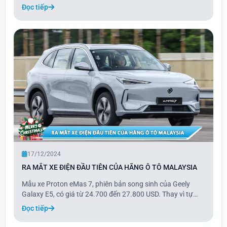
những nhu cầu đặc thù của người tiêu dùng địa phương,
Đọc tiếp
đồng thời vẫn duy trì sức hấp dẫn trên toàn cầu. Mẫu xe
này sẽ lấp đầy khoảng trống giữa c
17/12/2024
RA MẮT XE ĐIỆN ĐẦU TIÊN CỦA HÃNG Ô TÔ MALAYSIA
Mẫu xe Proton eMas 7, phiên bản song sinh của Geely
Galaxy E5, có giá từ 24.700 đến 27.800 USD. Thay vì tự
phát triển, Proton đã lựa chọn rebadge mẫu xe của thương
Đọc tiếp
hiệu Trung Quốc, vì vậy thiết kế và các cấu phần của eMas
7 gần như giống hệt Galaxy E5, ch