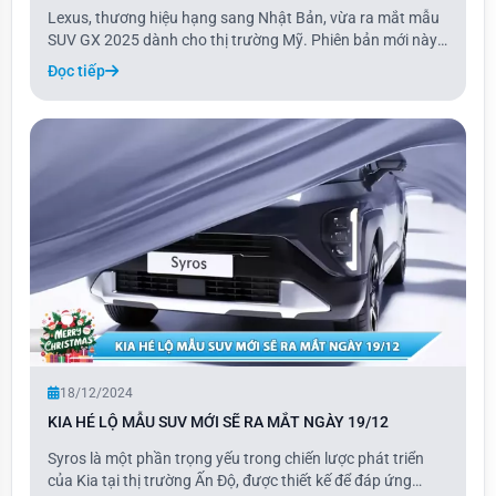
Lexus, thương hiệu hạng sang Nhật Bản, vừa ra mắt mẫu
SUV GX 2025 dành cho thị trường Mỹ. Phiên bản mới này
là bản nâng cấp của dòng GX, với giá bán tăng nhẹ cùng
Đọc tiếp
nhiều trang bị tiêu chuẩn được bổ sung.
18/12/2024
KIA HÉ LỘ MẪU SUV MỚI SẼ RA MẮT NGÀY 19/12
Syros là một phần trọng yếu trong chiến lược phát triển
của Kia tại thị trường Ấn Độ, được thiết kế để đáp ứng