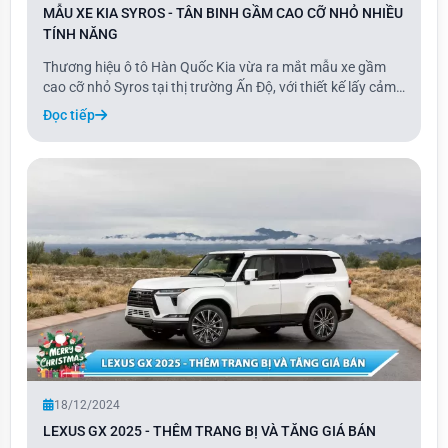
MẪU XE KIA SYROS - TÂN BINH GẦM CAO CỠ NHỎ NHIỀU
TÍNH NĂNG
Thương hiệu ô tô Hàn Quốc Kia vừa ra mắt mẫu xe gầm
cao cỡ nhỏ Syros tại thị trường Ấn Độ, với thiết kế lấy cảm
hứng từ EV9 và trang bị hàng loạt tính năng, công nghệ an
Đọc tiếp
toàn tiên tiến. Được định vị giữa Sonet và Seltos, Kia Syros
mang đến tùy chọn động c
18/12/2024
LEXUS GX 2025 - THÊM TRANG BỊ VÀ TĂNG GIÁ BÁN