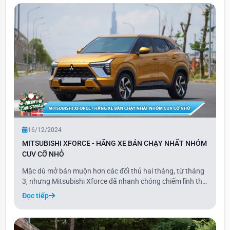
16/12/2024
MITSUBISHI XFORCE - HÃNG XE BÁN CHẠY NHẤT NHÓM
CUV CỠ NHỎ
Mặc dù mở bán muộn hơn các đối thủ hai tháng, từ tháng
3, nhưng Mitsubishi Xforce đã nhanh chóng chiếm lĩnh thị
trường và dẫn đầu phân khúc crossover (CUV) cỡ B với
Đọc tiếp
tổng doanh số 13.267 xe. Mức doanh số này tương đương
với trung bình khoảng 1.200 xe/tháng