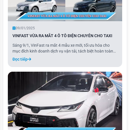
09/01/2025
VINFAST VỪA RA MẮT 4 Ô TÔ ĐIỆN CHUYÊN CHO TAXI
Sáng 9/1, VinFast ra mắt 4 mẫu xe mới, tối ưu hóa cho
mục đích kinh doanh dịch vụ vận tải, tách biệt hoàn toàn
với các dòng xe cá nhân. Hai mẫu xe hoàn toàn mới gồm
Đọc tiếp
Minio Green thuộc phân khúc minicar và Limo Green thuộc
phân khúc MPV 7 chỗ.