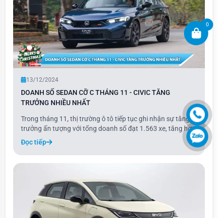
0
13/12/2024
DOANH SỐ SEDAN CỠ C THÁNG 11 - CIVIC TĂNG
TRƯỞNG NHIỀU NHẤT
Trong tháng 11, thị trường ô tô tiếp tục ghi nhận sự tăng
trưởng ấn tượng với tổng doanh số đạt 1.563 xe, tăng hơn
13% so với tháng trước. Đây là mức doanh số cao nhất
Đọc tiếp
trong năm 2024 tính đến thời điểm hiện tại.