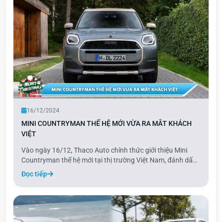
16/12/2024
MINI COUNTRYMAN THẾ HỆ MỚI VỪA RA MẮT KHÁCH
VIỆT
Vào ngày 16/12, Thaco Auto chính thức giới thiệu Mini
Countryman thế hệ mới tại thị trường Việt Nam, đánh dấu
một bước tiến mới trong dòng xe Mini. Phiên bản 2024 của
Đọc tiếp
Countryman mang đến sự thay đổi toàn diện với thiết kế
tối giản đặc trưng, kết hợp cùng