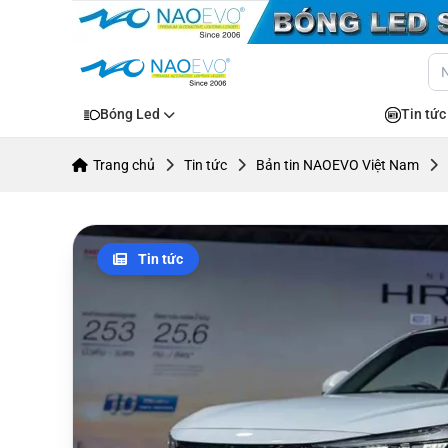
Bóng Led
Tin tức
Trang chủ
Tin tức
Bản tin NAOEVO Việt Nam
Tin tức