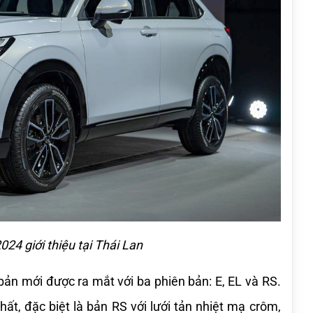
24 giới thiệu tại Thái Lan
bản mới được ra mắt với ba phiên bản: E, EL và RS. 
ất, đặc biệt là bản RS với lưới tản nhiệt mạ crôm, 