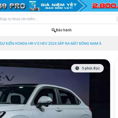
Bảo hành
DỰ KIẾN HONDA HR-V E:HEV 2024 SẮP RA MẮT ĐÔNG NAM Á
5 phút đọc