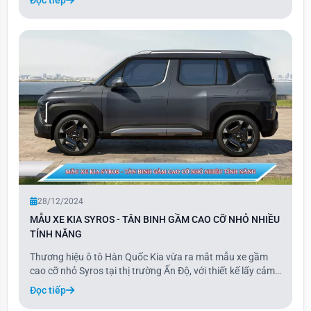
nhập thị trường ô tô Việt Nam, Dongfeng mang đến các
dòng xe nhập khẩu hoàn toàn từ Trung Quốc. Ba
28/12/2024
MẪU XE KIA SYROS - TÂN BINH GẦM CAO CỠ NHỎ NHIỀU
TÍNH NĂNG
Thương hiệu ô tô Hàn Quốc Kia vừa ra mắt mẫu xe gầm
cao cỡ nhỏ Syros tại thị trường Ấn Độ, với thiết kế lấy cảm
hứng từ EV9 và trang bị hàng loạt tính năng, công nghệ an
Đọc tiếp
toàn tiên tiến. Được định vị giữa Sonet và Seltos, Kia Syros