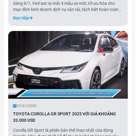
Sáng 9/1, VinFast ra mắt 4 mẫu xe mới, tối ưu hóa cho
mục đích kinh doanh dịch vụ vận tải, tách biệt hoàn toàn
với các dòng xe cá nhân. Hai mẫu xe hoàn toàn mới gồm
Đọc tiếp
Minio Green thuộc phân khúc minicar và Limo Green thuộc
phân khúc MPV 7 chỗ.
07/01/2025
TOYOTA COROLLA GR SPORT 2025 VỚI GIÁ KHOẢNG
33.000 USD
Corolla GR Sport là phiên bản thể thao nhất của dòng