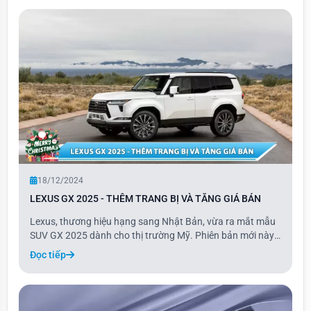
mang đến tùy chọn động c
18/12/2024
LEXUS GX 2025 - THÊM TRANG BỊ VÀ TĂNG GIÁ BÁN
Lexus, thương hiệu hạng sang Nhật Bản, vừa ra mắt mẫu
SUV GX 2025 dành cho thị trường Mỹ. Phiên bản mới này
là bản nâng cấp của dòng GX, với giá bán tăng nhẹ cùng
Đọc tiếp
nhiều trang bị tiêu chuẩn được bổ sung.