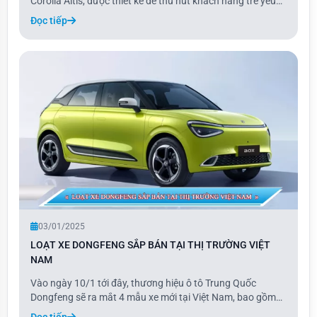
Corolla Altis, được thiết kế để thu hút khách hàng trẻ yêu
thích cảm giác lái. Với những tinh chỉnh nhẹ về thiết kế, cải
Đọc tiếp
tiến hệ thống treo và hiệu chỉnh ECU, Corolla GR Sport
không chỉ mang vẻ ngoài th
03/01/2025
LOẠT XE DONGFENG SẮP BÁN TẠI THỊ TRƯỜNG VIỆT
NAM
Vào ngày 10/1 tới đây, thương hiệu ô tô Trung Quốc
Dongfeng sẽ ra mắt 4 mẫu xe mới tại Việt Nam, bao gồm
Box, E70, Mage và Huge. Là thương hiệu mới nhất gia
Đọc tiếp