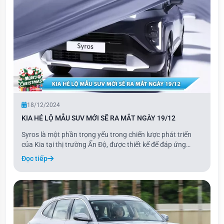
18/12/2024
KIA HÉ LỘ MẪU SUV MỚI SẼ RA MẮT NGÀY 19/12
Syros là một phần trọng yếu trong chiến lược phát triển
của Kia tại thị trường Ấn Độ, được thiết kế để đáp ứng
những nhu cầu đặc thù của người tiêu dùng địa phương,
Đọc tiếp
đồng thời vẫn duy trì sức hấp dẫn trên toàn cầu. Mẫu xe
này sẽ lấp đầy khoảng trống giữa c