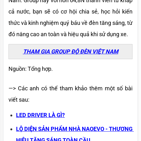
Nam. Group này với hơn 64,8N thành viên từ khắp 
cả nước, bạn sẽ có cơ hội chia sẻ, học hỏi kiến 
thức và kinh nghiệm quý báu về đèn tăng sáng, từ 
đó nâng cao an toàn và hiệu quả khi sử dụng xe.
THAM GIA GROUP ĐỘ ĐÈN VIỆT NAM
Nguồn: Tổng hợp.
—> Các anh có thể tham khảo thêm một số bài 
viết sau:
LED DRIVER LÀ GÌ?
LỘ DIỆN SẢN PHẨM NHÀ NAOEVO - THƯƠNG 
HIỆU TĂNG SÁNG TOÀN CẦU