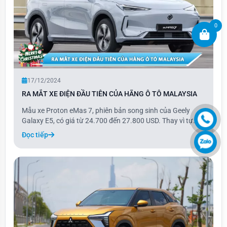
0
17/12/2024
RA MẮT XE ĐIỆN ĐẦU TIÊN CỦA HÃNG Ô TÔ MALAYSIA
Mẫu xe Proton eMas 7, phiên bản song sinh của Geely
Galaxy E5, có giá từ 24.700 đến 27.800 USD. Thay vì tự
phát triển, Proton đã lựa chọn rebadge mẫu xe của thương
Đọc tiếp
hiệu Trung Quốc, vì vậy thiết kế và các cấu phần của eMas
7 gần như giống hệt Galaxy E5, ch