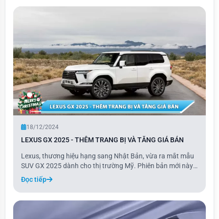
mang đến tùy chọn động c
18/12/2024
LEXUS GX 2025 - THÊM TRANG BỊ VÀ TĂNG GIÁ BÁN
Lexus, thương hiệu hạng sang Nhật Bản, vừa ra mắt mẫu
SUV GX 2025 dành cho thị trường Mỹ. Phiên bản mới này
là bản nâng cấp của dòng GX, với giá bán tăng nhẹ cùng
Đọc tiếp
nhiều trang bị tiêu chuẩn được bổ sung.