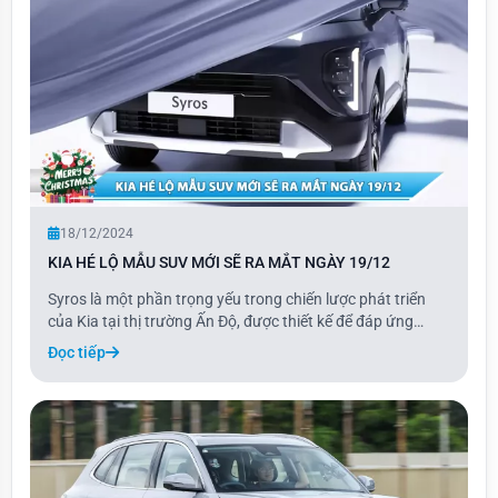
18/12/2024
KIA HÉ LỘ MẪU SUV MỚI SẼ RA MẮT NGÀY 19/12
Syros là một phần trọng yếu trong chiến lược phát triển
của Kia tại thị trường Ấn Độ, được thiết kế để đáp ứng
những nhu cầu đặc thù của người tiêu dùng địa phương,
Đọc tiếp
đồng thời vẫn duy trì sức hấp dẫn trên toàn cầu. Mẫu xe
này sẽ lấp đầy khoảng trống giữa c