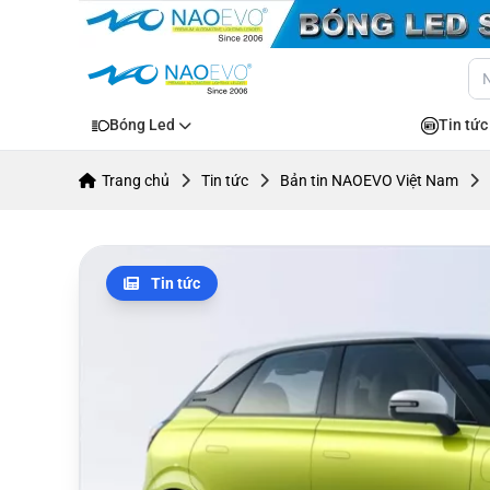
Bóng Led
Tin tức
Trang chủ
Tin tức
Bản tin NAOEVO Việt Nam
Tin tức