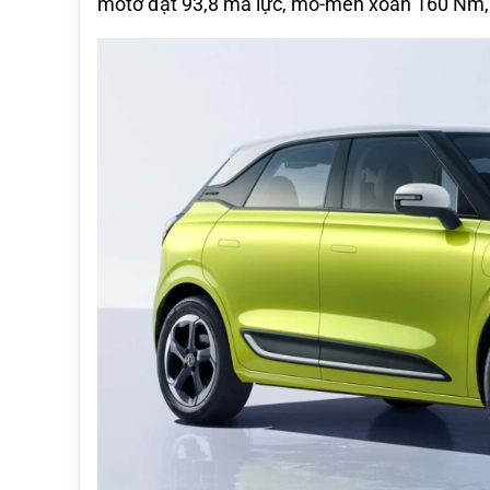
môtơ đạt 93,8 mã lực, mô-men xoắn 160 Nm, 