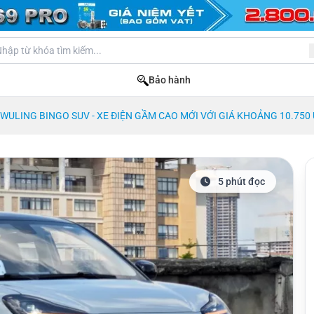
Bảo hành
WULING BINGO SUV - XE ĐIỆN GẦM CAO MỚI VỚI GIÁ KHOẢNG 10.750
5 phút đọc