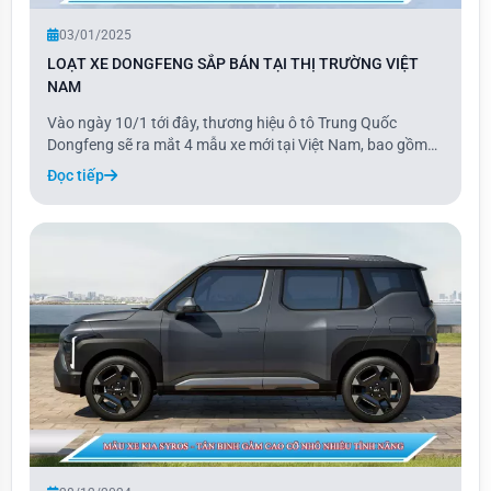
03/01/2025
LOẠT XE DONGFENG SẮP BÁN TẠI THỊ TRƯỜNG VIỆT
NAM
Vào ngày 10/1 tới đây, thương hiệu ô tô Trung Quốc
Dongfeng sẽ ra mắt 4 mẫu xe mới tại Việt Nam, bao gồm
Box, E70, Mage và Huge. Là thương hiệu mới nhất gia
Đọc tiếp
nhập thị trường ô tô Việt Nam, Dongfeng mang đến các
dòng xe nhập khẩu hoàn toàn từ Trung Quốc. Ba