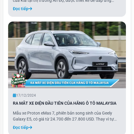
của Kia tại thị trường Ấn Độ, được thiết kế để đáp ứng
những nhu cầu đặc thù của người tiêu dùng địa phương,
Đọc tiếp
đồng thời vẫn duy trì sức hấp dẫn trên toàn cầu. Mẫu xe
này sẽ lấp đầy khoảng trống giữa c
17/12/2024
RA MẮT XE ĐIỆN ĐẦU TIÊN CỦA HÃNG Ô TÔ MALAYSIA
Mẫu xe Proton eMas 7, phiên bản song sinh của Geely
Galaxy E5, có giá từ 24.700 đến 27.800 USD. Thay vì tự
phát triển, Proton đã lựa chọn rebadge mẫu xe của thương
Đọc tiếp
hiệu Trung Quốc, vì vậy thiết kế và các cấu phần của eMas