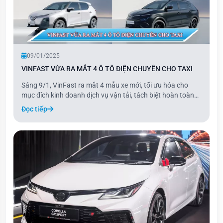
09/01/2025
VINFAST VỪA RA MẮT 4 Ô TÔ ĐIỆN CHUYÊN CHO TAXI
Sáng 9/1, VinFast ra mắt 4 mẫu xe mới, tối ưu hóa cho
mục đích kinh doanh dịch vụ vận tải, tách biệt hoàn toàn
với các dòng xe cá nhân. Hai mẫu xe hoàn toàn mới gồm
Đọc tiếp
Minio Green thuộc phân khúc minicar và Limo Green thuộc
phân khúc MPV 7 chỗ.