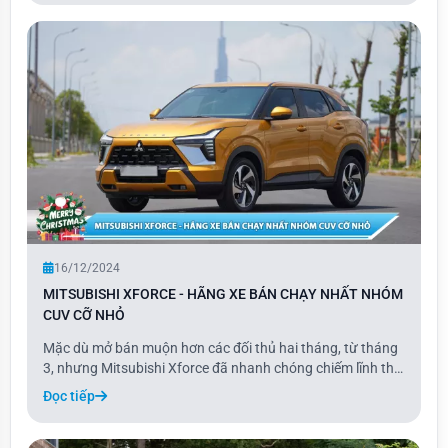
7 gần như giống hệt Galaxy E5, ch
16/12/2024
MITSUBISHI XFORCE - HÃNG XE BÁN CHẠY NHẤT NHÓM
CUV CỠ NHỎ
Mặc dù mở bán muộn hơn các đối thủ hai tháng, từ tháng
3, nhưng Mitsubishi Xforce đã nhanh chóng chiếm lĩnh thị
trường và dẫn đầu phân khúc crossover (CUV) cỡ B với
Đọc tiếp
tổng doanh số 13.267 xe. Mức doanh số này tương đương
với trung bình khoảng 1.200 xe/tháng