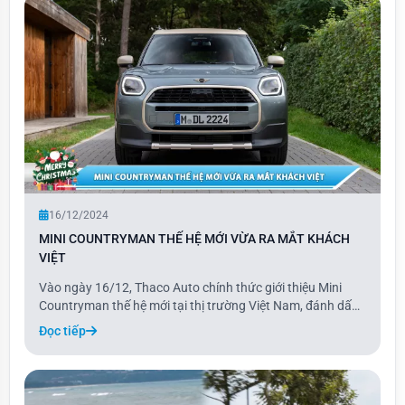
16/12/2024
MINI COUNTRYMAN THẾ HỆ MỚI VỪA RA MẮT KHÁCH
VIỆT
Vào ngày 16/12, Thaco Auto chính thức giới thiệu Mini
Countryman thế hệ mới tại thị trường Việt Nam, đánh dấu
một bước tiến mới trong dòng xe Mini. Phiên bản 2024 của
Đọc tiếp
Countryman mang đến sự thay đổi toàn diện với thiết kế
tối giản đặc trưng, kết hợp cùng