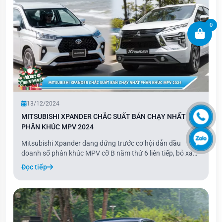
0
13/12/2024
MITSUBISHI XPANDER CHẮC SUẤT BÁN CHẠY NHẤT
PHÂN KHÚC MPV 2024
Mitsubishi Xpander đang đứng trước cơ hội dẫn đầu
doanh số phân khúc MPV cỡ B năm thứ 6 liên tiếp, bỏ xa
đối thủ Toyota Veloz khoảng 10.000 xe. Nếu tính cả mẫu
Đọc tiếp
Avanza, tổng doanh số của hai mẫu xe nhà Toyota đạt
9.341 xe, thấp hơn Xpander khoảng 8.100 xe.