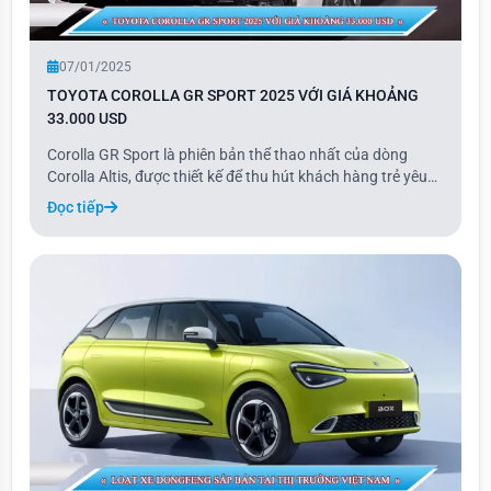
07/01/2025
TOYOTA COROLLA GR SPORT 2025 VỚI GIÁ KHOẢNG
33.000 USD
Corolla GR Sport là phiên bản thể thao nhất của dòng
Corolla Altis, được thiết kế để thu hút khách hàng trẻ yêu
thích cảm giác lái. Với những tinh chỉnh nhẹ về thiết kế, cải
Đọc tiếp
tiến hệ thống treo và hiệu chỉnh ECU, Corolla GR Sport
không chỉ mang vẻ ngoài th