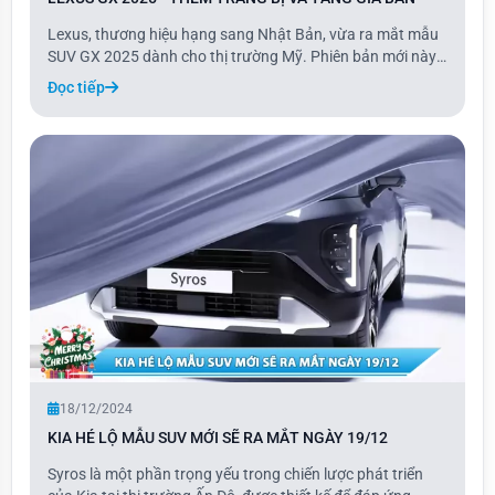
Lexus, thương hiệu hạng sang Nhật Bản, vừa ra mắt mẫu
SUV GX 2025 dành cho thị trường Mỹ. Phiên bản mới này
là bản nâng cấp của dòng GX, với giá bán tăng nhẹ cùng
Đọc tiếp
nhiều trang bị tiêu chuẩn được bổ sung.
18/12/2024
KIA HÉ LỘ MẪU SUV MỚI SẼ RA MẮT NGÀY 19/12
Syros là một phần trọng yếu trong chiến lược phát triển