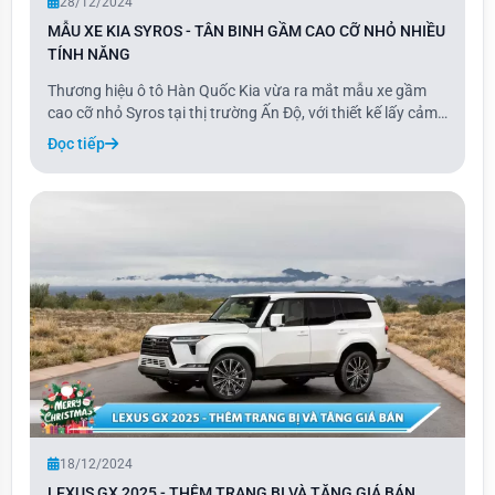
28/12/2024
MẪU XE KIA SYROS - TÂN BINH GẦM CAO CỠ NHỎ NHIỀU
TÍNH NĂNG
Thương hiệu ô tô Hàn Quốc Kia vừa ra mắt mẫu xe gầm
cao cỡ nhỏ Syros tại thị trường Ấn Độ, với thiết kế lấy cảm
hứng từ EV9 và trang bị hàng loạt tính năng, công nghệ an
Đọc tiếp
toàn tiên tiến. Được định vị giữa Sonet và Seltos, Kia Syros
mang đến tùy chọn động c
18/12/2024
LEXUS GX 2025 - THÊM TRANG BỊ VÀ TĂNG GIÁ BÁN