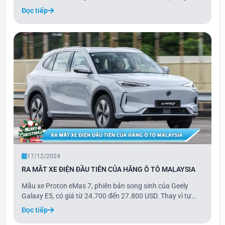
những nhu cầu đặc thù của người tiêu dùng địa phương,
Đọc tiếp
đồng thời vẫn duy trì sức hấp dẫn trên toàn cầu. Mẫu xe
này sẽ lấp đầy khoảng trống giữa c
17/12/2024
RA MẮT XE ĐIỆN ĐẦU TIÊN CỦA HÃNG Ô TÔ MALAYSIA
Mẫu xe Proton eMas 7, phiên bản song sinh của Geely
Galaxy E5, có giá từ 24.700 đến 27.800 USD. Thay vì tự
phát triển, Proton đã lựa chọn rebadge mẫu xe của thương
Đọc tiếp
hiệu Trung Quốc, vì vậy thiết kế và các cấu phần của eMas