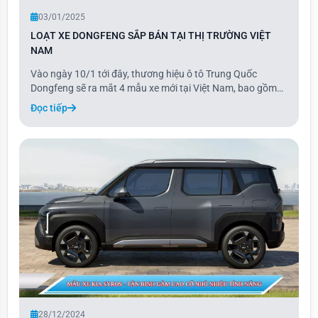
03/01/2025
LOẠT XE DONGFENG SẮP BÁN TẠI THỊ TRƯỜNG VIỆT
NAM
Vào ngày 10/1 tới đây, thương hiệu ô tô Trung Quốc
Dongfeng sẽ ra mắt 4 mẫu xe mới tại Việt Nam, bao gồm
Box, E70, Mage và Huge. Là thương hiệu mới nhất gia
Đọc tiếp
nhập thị trường ô tô Việt Nam, Dongfeng mang đến các
dòng xe nhập khẩu hoàn toàn từ Trung Quốc. Ba
28/12/2024