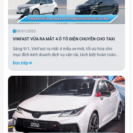
09/01/2025
VINFAST VỪA RA MẮT 4 Ô TÔ ĐIỆN CHUYÊN CHO TAXI
Sáng 9/1, VinFast ra mắt 4 mẫu xe mới, tối ưu hóa cho
mục đích kinh doanh dịch vụ vận tải, tách biệt hoàn toàn
với các dòng xe cá nhân. Hai mẫu xe hoàn toàn mới gồm
Đọc tiếp
Minio Green thuộc phân khúc minicar và Limo Green thuộc
phân khúc MPV 7 chỗ.