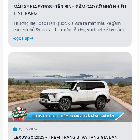
MẪU XE KIA SYROS - TÂN BINH GẦM CAO CỠ NHỎ NHIỀU
TÍNH NĂNG
Thương hiệu ô tô Hàn Quốc Kia vừa ra mắt mẫu xe gầm
cao cỡ nhỏ Syros tại thị trường Ấn Độ, với thiết kế lấy cảm
hứng từ EV9 và trang bị hàng loạt tính năng, công nghệ an
Đọc tiếp
toàn tiên tiến. Được định vị giữa Sonet và Seltos, Kia Syros
mang đến tùy chọn động c
18/12/2024
LEXUS GX 2025 - THÊM TRANG BỊ VÀ TĂNG GIÁ BÁN