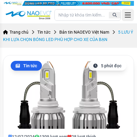
Open
Trang chủ
Tin tức
Bản tin NAOEVO Việt Nam
5 LƯU Ý
KHI LỰA CHỌN BÓNG LED PHÙ HỢP CHO XE CỦA BẠN
Tin tức
5 phút đọc
12/07/2024
1309 lượt xem
28 lượt thích