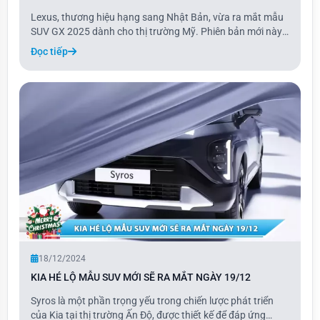
Lexus, thương hiệu hạng sang Nhật Bản, vừa ra mắt mẫu
SUV GX 2025 dành cho thị trường Mỹ. Phiên bản mới này
là bản nâng cấp của dòng GX, với giá bán tăng nhẹ cùng
Đọc tiếp
nhiều trang bị tiêu chuẩn được bổ sung.
18/12/2024
KIA HÉ LỘ MẪU SUV MỚI SẼ RA MẮT NGÀY 19/12
Syros là một phần trọng yếu trong chiến lược phát triển
của Kia tại thị trường Ấn Độ, được thiết kế để đáp ứng