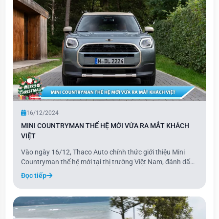
16/12/2024
MINI COUNTRYMAN THẾ HỆ MỚI VỪA RA MẮT KHÁCH
VIỆT
Vào ngày 16/12, Thaco Auto chính thức giới thiệu Mini
Countryman thế hệ mới tại thị trường Việt Nam, đánh dấu
một bước tiến mới trong dòng xe Mini. Phiên bản 2024 của
Đọc tiếp
Countryman mang đến sự thay đổi toàn diện với thiết kế
tối giản đặc trưng, kết hợp cùng