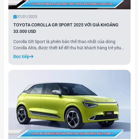
07/01/2025
TOYOTA COROLLA GR SPORT 2025 VỚI GIÁ KHOẢNG
33.000 USD
Corolla GR Sport là phiên bản thể thao nhất của dòng
Corolla Altis, được thiết kế để thu hút khách hàng trẻ yêu
thích cảm giác lái. Với những tinh chỉnh nhẹ về thiết kế, cải
Đọc tiếp
tiến hệ thống treo và hiệu chỉnh ECU, Corolla GR Sport
không chỉ mang vẻ ngoài th