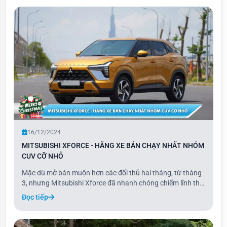
7 gần như giống hệt Galaxy E5, ch
16/12/2024
MITSUBISHI XFORCE - HÃNG XE BÁN CHẠY NHẤT NHÓM
CUV CỠ NHỎ
Mặc dù mở bán muộn hơn các đối thủ hai tháng, từ tháng
3, nhưng Mitsubishi Xforce đã nhanh chóng chiếm lĩnh thị
trường và dẫn đầu phân khúc crossover (CUV) cỡ B với
Đọc tiếp
tổng doanh số 13.267 xe. Mức doanh số này tương đương
với trung bình khoảng 1.200 xe/tháng