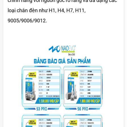
chính hãng với nguồn gốc rõ ràng và đa dạng các 
loại chân đèn như H1, H4, H7, H11, 
9005/9006/9012.