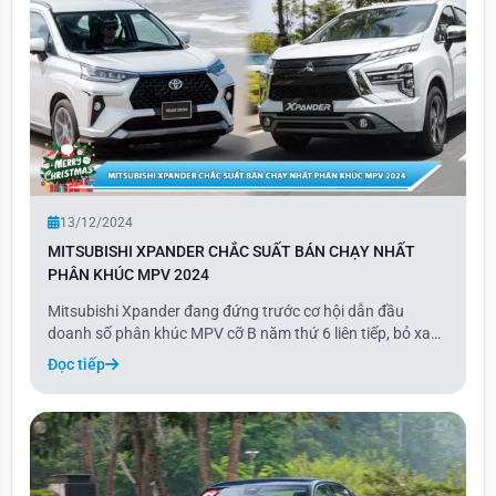
13/12/2024
MITSUBISHI XPANDER CHẮC SUẤT BÁN CHẠY NHẤT
PHÂN KHÚC MPV 2024
Mitsubishi Xpander đang đứng trước cơ hội dẫn đầu
doanh số phân khúc MPV cỡ B năm thứ 6 liên tiếp, bỏ xa
đối thủ Toyota Veloz khoảng 10.000 xe. Nếu tính cả mẫu
Đọc tiếp
Avanza, tổng doanh số của hai mẫu xe nhà Toyota đạt
9.341 xe, thấp hơn Xpander khoảng 8.100 xe.