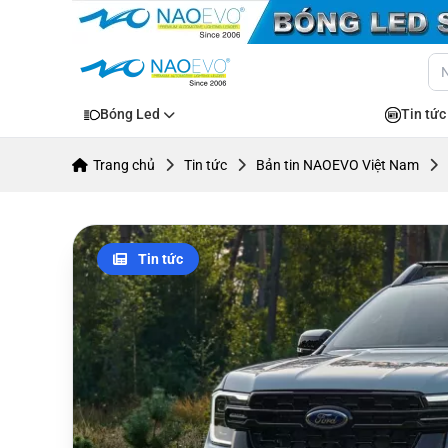
Bóng Led
Tin tức
Trang chủ
Tin tức
Bản tin NAOEVO Việt Nam
Tin tức