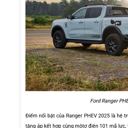
Ford Ranger PHE
Điểm nổi bật của Ranger PHEV 2025 là hệ tr
tăng áp kết hợp cùng môtơ điện 101 mã lực,