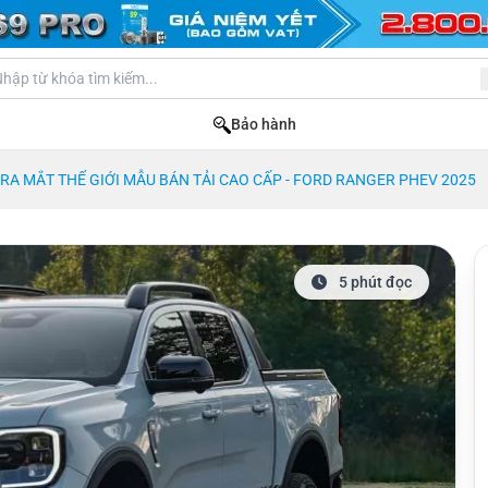
Bảo hành
RA MẮT THẾ GIỚI MẪU BÁN TẢI CAO CẤP - FORD RANGER PHEV 2025
5 phút đọc