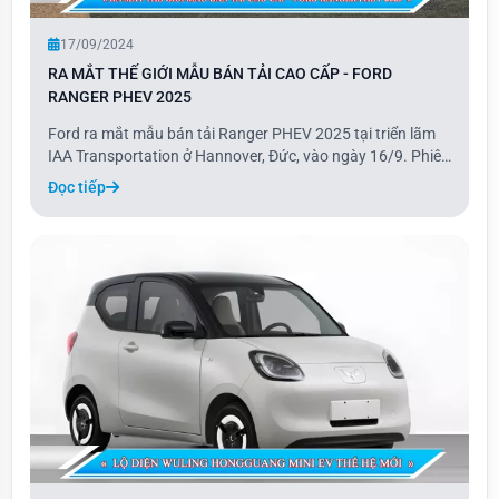
17/09/2024
RA MẮT THẾ GIỚI MẪU BÁN TẢI CAO CẤP - FORD
RANGER PHEV 2025
Ford ra mắt mẫu bán tải Ranger PHEV 2025 tại triển lãm
IAA Transportation ở Hannover, Đức, vào ngày 16/9. Phiên
bản plug-in hybrid này có tổng công suất 275 mã lực và
Đọc tiếp
phạm vi hoạt động 45 km ở chế độ thuần điện. Ranger
PHEV vẫn giữ nguyên khả năng kéo, tả