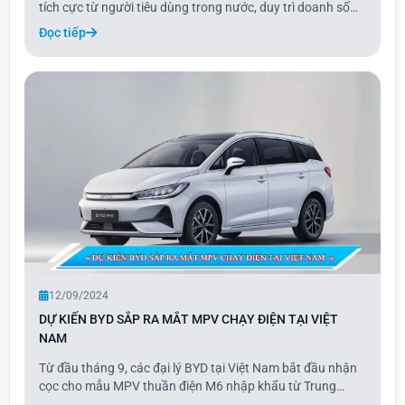
tích cực từ người tiêu dùng trong nước, duy trì doanh số
dẫn đầu qua các tháng. Sự xuất hiện của mẫu xe này đã
Đọc tiếp
phá vỡ thế độc quyền nhiều năm của các dòng xe Hàn
Quốc lắp ráp trong nước như Creta và
12/09/2024
DỰ KIẾN BYD SẮP RA MẮT MPV CHẠY ĐIỆN TẠI VIỆT
NAM
Từ đầu tháng 9, các đại lý BYD tại Việt Nam bắt đầu nhận
cọc cho mẫu MPV thuần điện M6 nhập khẩu từ Trung
Quốc. Dự kiến ra mắt vào tháng 10, M6 sẽ giao xe cho