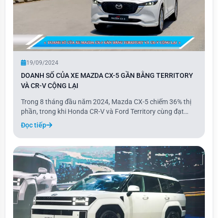
19/09/2024
DOANH SỐ CỦA XE MAZDA CX-5 GẦN BẰNG TERRITORY
VÀ CR-V CỘNG LẠI
Trong 8 tháng đầu năm 2024, Mazda CX-5 chiếm 36% thị
phần, trong khi Honda CR-V và Ford Territory cùng đạt
37%. Tâm lý chờ đợi ưu đãi lệ phí trước bạ từ Chính phủ có
Đọc tiếp
hiệu lực từ tháng 9 khiến doanh số hầu hết các phân khúc
giảm trong tháng 8. Riêng phân k