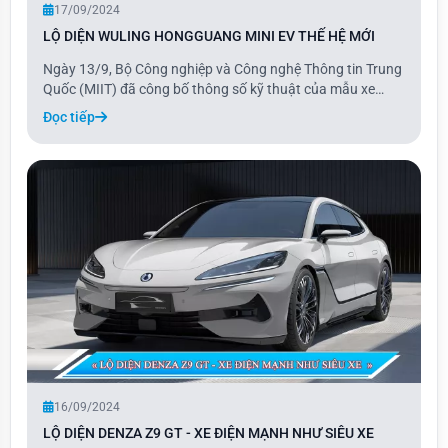
17/09/2024
LỘ DIỆN WULING HONGGUANG MINI EV THẾ HỆ MỚI
Ngày 13/9, Bộ Công nghiệp và Công nghệ Thông tin Trung
Quốc (MIIT) đã công bố thông số kỹ thuật của mẫu xe
Wuling Hongguang Mini EV thế hệ mới. Theo đó, xe có kích
Đọc tiếp
thước dài 3.256 mm, rộng 1.510 mm và cao 1.578 mm, với
trục cơ sở 2.190 mm, lớn hơn so với
16/09/2024
LỘ DIỆN DENZA Z9 GT - XE ĐIỆN MẠNH NHƯ SIÊU XE