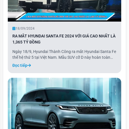
18/09/2024
RA MẮT HYUNDAI SANTA FE 2024 VỚI GIÁ CAO NHẤT LÀ
1,365 TỶ ĐỒNG
Ngày 18/9, Hyundai Thành Công ra mắt Hyundai Santa Fe
thế hệ thứ 5 tại Việt Nam. Mẫu SUV cỡ D này hoàn toàn
mới về thiết kế, trang bị và động cơ, không còn liên hệ với
Đọc tiếp
các thế hệ trước. Santa Fe mới có 5 phiên bản từ thấp đến
cao, bao gồm: Exclusive, Pres