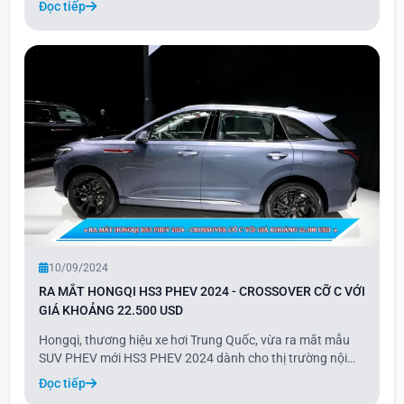
Đọc tiếp
khách trong vòng một đến hai tháng sau đó. Hiện tại, mẫu
xe này chỉ có một phiên bản và chưa côn
10/09/2024
RA MẮT HONGQI HS3 PHEV 2024 - CROSSOVER CỠ C VỚI
GIÁ KHOẢNG 22.500 USD
Hongqi, thương hiệu xe hơi Trung Quốc, vừa ra mắt mẫu
SUV PHEV mới HS3 PHEV 2024 dành cho thị trường nội
địa. Mẫu xe này được phát triển từ phiên bản chạy xăng
Đọc tiếp
HS3, trang bị động cơ xăng 1.5 kết hợp môtơ điện, pin 18,4