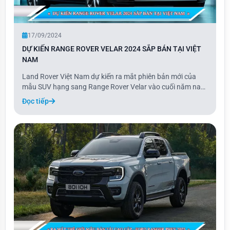
17/09/2024
DỰ KIẾN RANGE ROVER VELAR 2024 SẮP BÁN TẠI VIỆT
NAM
Land Rover Việt Nam dự kiến ra mắt phiên bản mới của
mẫu SUV hạng sang Range Rover Velar vào cuối năm nay,
tuy nhiên thời gian cụ thể chưa được tiết lộ. Velar 2024 sẽ
Đọc tiếp
có ba phiên bản gồm S, Dynamic SE, và Dynamic HSE.
Ngoài ra, khách hàng còn có thể tùy c