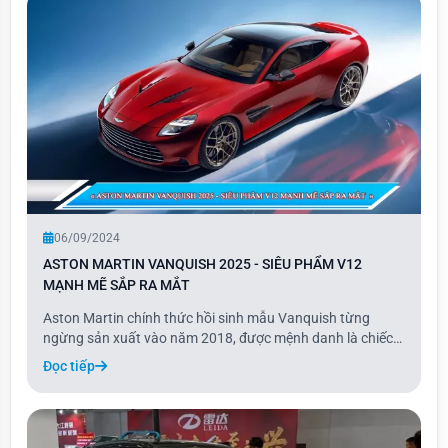
06/09/2024
ASTON MARTIN VANQUISH 2025 - SIÊU PHẨM V12
MẠNH MẼ SẮP RA MẮT
Aston Martin chính thức hồi sinh mẫu Vanquish từng
ngừng sản xuất vào năm 2018, được mệnh danh là chiếc
xe mạnh mẽ nhất trong lịch sử 111 năm của hãng.
Đọc tiếp
Vanquish 2025 hứa hẹn mang đến sự kết hợp hoàn hảo
giữa thoải mái, hiệu suất siêu xe và khả năng vận hà