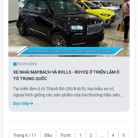
05/09/2024
XE NHÁI MAYBACH VÀ ROLLS - ROYCE Ở TRIỂN LÃM Ô
TÔ TRUNG QUỐC
Tại triển lãm ô tô Thành Đô (30/8-8/9), hai mẫu xe có
ngoại hình giống các sản phẩm của hai thương hiệu siêu
sang nhưng với kích thước nhỏ hơn đã thu hút sự chú ý.
Đọc tiếp
Đáng chú ý là mẫu xe Phantom mini, với thiết kế trông như
một chiếc Rolls-Royce thực thụ.
Trang 6 / 11
Đầu
Trước
1
2
...
4
5