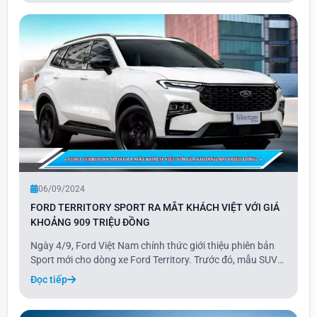
kWh và bộ sạc 2,8 kW, cho phạm vi ho
06/09/2024
FORD TERRITORY SPORT RA MẮT KHÁCH VIỆT VỚI GIÁ
KHOẢNG 909 TRIỆU ĐỒNG
Ngày 4/9, Ford Việt Nam chính thức giới thiệu phiên bản
Sport mới cho dòng xe Ford Territory. Trước đó, mẫu SUV
cỡ C này đã có 3 phiên bản là Trend, Titanium và Titanium
Đọc tiếp
X. Territory Sport có giá bán 909 triệu đồng, nằm giữa hai
phiên bản Titanium (889 tr