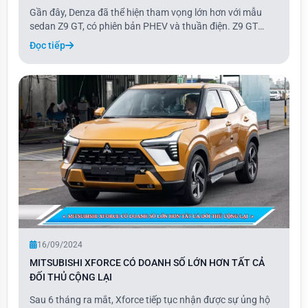
Gần đây, Denza đã thể hiện tham vọng lớn hơn với mẫu
sedan Z9 GT, có phiên bản PHEV và thuần điện. Z9 GT
thuộc dòng shooting brake, một loại xe có thiết kế dài hơn,
Đọc tiếp
kết hợp giữa coupe 4 cửa và wagon, tương tự như Zeekr
001 và Porsche Taycan Sport Turismo,
16/09/2024
MITSUBISHI XFORCE CÓ DOANH SỐ LỚN HƠN TẤT CẢ
ĐỐI THỦ CỘNG LẠI
Sau 6 tháng ra mắt, Xforce tiếp tục nhận được sự ủng hộ