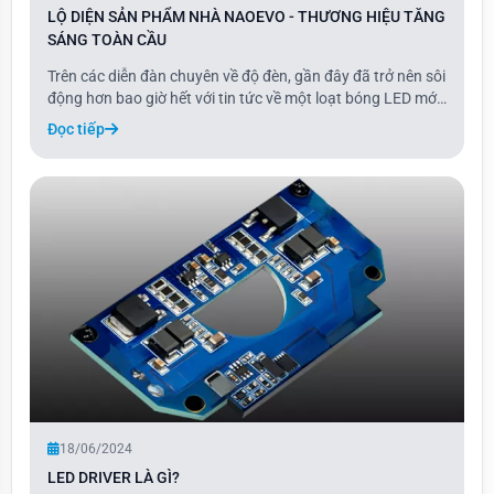
LỘ DIỆN SẢN PHẨM NHÀ NAOEVO - THƯƠNG HIỆU TĂNG
SÁNG TOÀN CẦU
Trên các diễn đàn chuyên về độ đèn, gần đây đã trở nên sôi
động hơn bao giờ hết với tin tức về một loạt bóng LED mới
sắp ra mắt từ thương hiệu Naoevo. Những sản phẩm này
Đọc tiếp
đang được nhiều khách hàng đón nhận với sự hứng thú
lớn, hứa hẹn sẽ tạo nên cơn sốt t
18/06/2024
LED DRIVER LÀ GÌ?