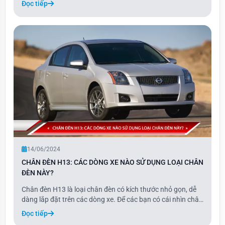
Đọc tiếp
nào sử dụng loại chân đèn 9007?
14/06/2024
CHÂN ĐÈN H13: CÁC DÒNG XE NÀO SỬ DỤNG LOẠI CHÂN
ĐÈN NÀY?
Chân đèn H13 là loại chân đèn có kích thước nhỏ gọn, dễ
dàng lắp đặt trên các dòng xe. Để các bạn có cái nhìn chân
thực hơn về loại chân đèn H13.
Đọc tiếp