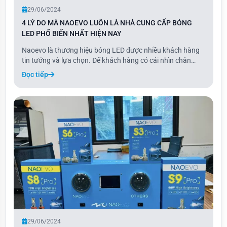
29/06/2024
4 LÝ DO MÀ NAOEVO LUÔN LÀ NHÀ CUNG CẤP BÓNG
LED PHỔ BIẾN NHẤT HIỆN NAY
Naoevo là thương hiệu bóng LED được nhiều khách hàng
tin tưởng và lựa chọn. Để khách hàng có cái nhìn chân
thực hơn về loại bóng led này, hãy theo dõi 4 lý do mà
Đọc tiếp
Naoevo luôn là nhà sản xuất và cung cấp bóng led phổ
biến nhất qua bài viết sau nhé!
29/06/2024