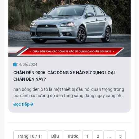
14/06/2024
CHÂN ĐÈN 9006: CÁC DÒNG XE NÀO SỬ DỤNG LOẠI
CHÂN ĐÈN NÀY?
hân bóng đèn ô tô là một thiết bị đầu nối quan trọng trong
bối cảnh xu hướng độ đèn tăng sáng đang ngày càng phổ
biến trên thị trường hiện nay. Vậy chân đèn 9006 là gì?
Đọc tiếp
Trang 10 / 11
Đầu
Trước
1
2
...
5