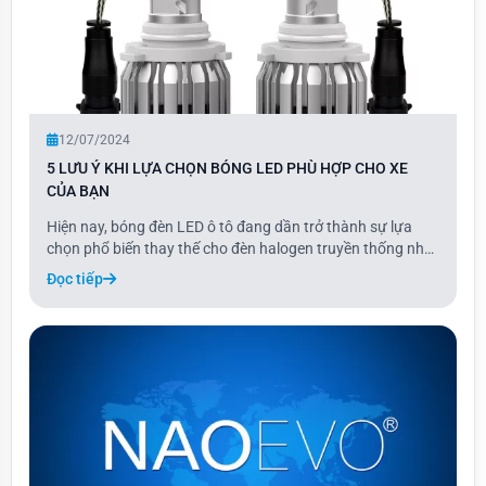
12/07/2024
5 LƯU Ý KHI LỰA CHỌN BÓNG LED PHÙ HỢP CHO XE
CỦA BẠN
Hiện nay, bóng đèn LED ô tô đang dần trở thành sự lựa
chọn phổ biến thay thế cho đèn halogen truyền thống nhờ
những ưu điểm vượt trội về hiệu suất chiếu sáng, tiết kiệm
Đọc tiếp
năng lượng và tuổi thọ cao. Hãy cùng Naoevo khám phá
một số yếu tố quan trọng cần xem