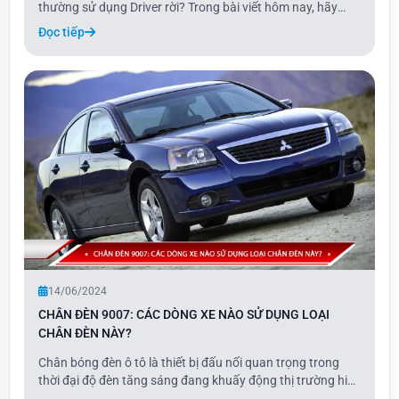
thường sử dụng Driver rời? Trong bài viết hôm nay, hãy
cùng Naoevo tìm hiểu chi tiết những thông tin bổ ích này
Đọc tiếp
nhé!
14/06/2024
CHÂN ĐÈN 9007: CÁC DÒNG XE NÀO SỬ DỤNG LOẠI
CHÂN ĐÈN NÀY?
Chân bóng đèn ô tô là thiết bị đấu nối quan trọng trong
thời đại độ đèn tăng sáng đang khuấy động thị trường hiện
nay. Vậy đặc điểm của chân đèn 9007 là gì? Các dòng xe