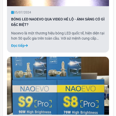
05/07/2024
BÓNG LED NAOEVO QUA VIDEO HÉ LỘ - ÁNH SÁNG CÓ GÌ
ĐẶC BIỆT?
Naoevo là một thương hiệu bóng LED quốc tế, hiện diện tại
hơn 50 quốc gia trên toàn cầu. Với sứ mệnh cung cấp
những giải pháp chiếu sáng đột phá và toàn diện cho thị
Đọc tiếp
trường ô tô, Naoevo luôn đáp ứng mọi nhu cầu và mong
muốn của khách hàng. Với hơn 18 năm