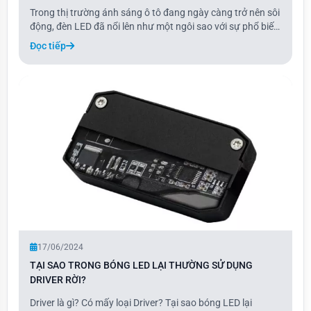
Trong thị trường ánh sáng ô tô đang ngày càng trở nên sôi
động, đèn LED đã nổi lên như một ngôi sao với sự phổ biến
không ngừng. Điều này bởi vì chúng không chỉ mang lại
Đọc tiếp
hiệu suất chiếu sáng vượt trội mà còn tiết kiệm năng lượng
đáng kể. Tuy nhiên, để kha
17/06/2024
TẠI SAO TRONG BÓNG LED LẠI THƯỜNG SỬ DỤNG
DRIVER RỜI?
Driver là gì? Có mấy loại Driver? Tại sao bóng LED lại