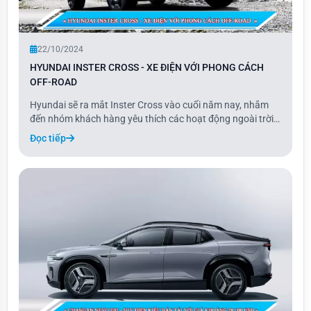
22/10/2024
HYUNDAI INSTER CROSS - XE ĐIỆN VỚI PHONG CÁCH
OFF-ROAD
Hyundai sẽ ra mắt Inster Cross vào cuối năm nay, nhắm
đến nhóm khách hàng yêu thích các hoạt động ngoài trời.
Được định vị giữa các mẫu xe cỡ A và B, Inster Cross sở
Đọc tiếp
hữu không gian nội thất rộng rãi với sức chứa hành lý lên
đến 280 lít.