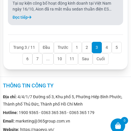
Tại sự kiện công bố hoạt động kinh doanh tại Việt Nam
ngày 16/10, Aion đã ra mắt mẫu sedan thuần điện ES
cùng với Y Plus. Mẫu xe điện này có tầm hoạt động 442
Đọc tiếp
km, trang bị môtơ mạnh 134 mã lực, thuộc phân khúc D về
kích thước tổng thể nhưng có trục cơ sở
Trang 3 / 11
Đầu
Trước
1
2
3
4
5
6
7
...
10
11
Sau
Cuối
THÔNG TIN CÔNG TY
Địa chỉ:
4/4/1/7 Đường số 3, Khu phố 5, Phường Hiệp Bình Phước,
Thành phố Thủ Đức, Thành phố Hồ Chí Minh
Hotline:
1900 9365 - 0363 365 365 - 0365 365 179
0
Email:
marketing@365group.com.vn
Website:
https://naoevo.vn/