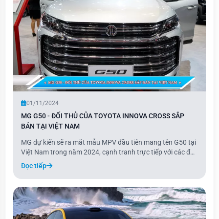
01/11/2024
MG G50 - ĐỐI THỦ CỦA TOYOTA INNOVA CROSS SẮP
BÁN TẠI VIỆT NAM
MG dự kiến sẽ ra mắt mẫu MPV đầu tiên mang tên G50 tại
Việt Nam trong năm 2024, cạnh tranh trực tiếp với các đối
thủ như Toyota Innova và Hyundai Custin. Theo thông tin
Đọc tiếp
từ VnExpress, nhà phân phối MG tại Việt Nam có kế hoạch
bán chính thức G50 trong giai