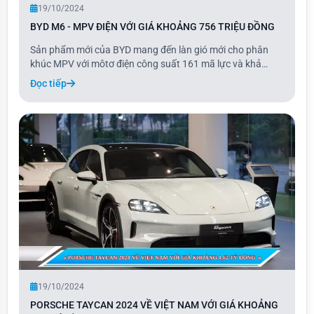
19/10/2024
BYD M6 - MPV ĐIỆN VỚI GIÁ KHOẢNG 756 TRIỆU ĐỒNG
Sản phẩm mới của BYD mang đến làn gió mới cho phân
khúc MPV với môtơ điện công suất 161 mã lực và khả
năng sạc điện cho các thiết bị gia dụng. M6 là mẫu xe thứ
Đọc tiếp
tư mà BYD giới thiệu tại thị trường Việt Nam, thuộc nhóm ít
ỏi các dòng MPV thuần điện. Xe chỉ
19/10/2024
PORSCHE TAYCAN 2024 VỀ VIỆT NAM VỚI GIÁ KHOẢNG