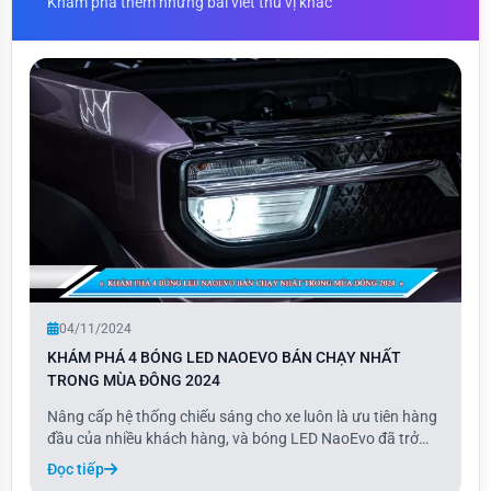
Khám phá thêm những bài viết thú vị khác
04/11/2024
KHÁM PHÁ 4 BÓNG LED NAOEVO BÁN CHẠY NHẤT
TRONG MÙA ĐÔNG 2024
Nâng cấp hệ thống chiếu sáng cho xe luôn là ưu tiên hàng
đầu của nhiều khách hàng, và bóng LED NaoEvo đã trở
thành lựa chọn phổ biến nhờ chất lượng vượt trội và độ
Đọc tiếp
bền cao. Với khả năng chiếu sáng mạnh mẽ và thiết kế