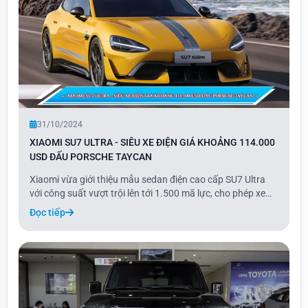
31/10/2024
XIAOMI SU7 ULTRA - SIÊU XE ĐIỆN GIÁ KHOẢNG 114.000
USD ĐẤU PORSCHE TAYCAN
Xiaomi vừa giới thiệu mẫu sedan điện cao cấp SU7 Ultra
với công suất vượt trội lên tới 1.500 mã lực, cho phép xe
tăng tốc từ 0-100 km/h chỉ trong 2 giây. Đặc biệt, SU7 Ultra
Đọc tiếp
có khả năng sạc nhanh từ 10-80% chỉ trong 11 phút, mang
lại sự tiện lợi vượt bậc