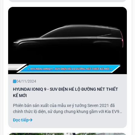
hiện đại, các dòng bóng LED NaoEvo đáp
04/11/2024
HYUNDAI IONIQ 9 - SUV ĐIỆN HÉ LỘ ĐƯỜNG NÉT THIẾT
KẾ MỚI
Phiên bản sản xuất của mẫu xe ý tưởng Seven 2021 đã
chính thức lộ diện, sử dụng chung khung gầm với Kia EV9
và dự kiến ra mắt tại triển lãm ôtô Los Angeles 2024.
Đọc tiếp
Thương hiệu xe hơi Hàn Quốc Hyundai vừa hé lộ hình ảnh
thiết kế của mẫu xe này, vốn là phiên