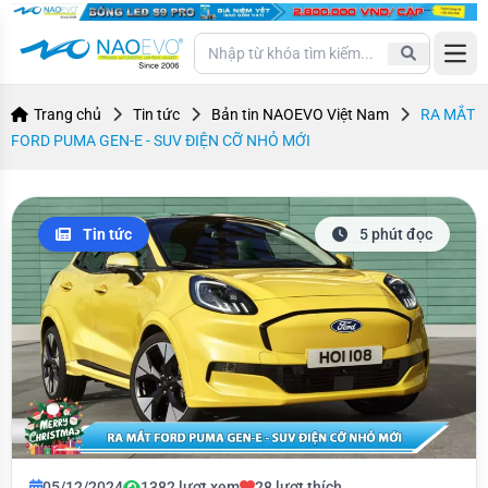
Open
Trang chủ
Tin tức
Bản tin NAOEVO Việt Nam
RA MẮT
FORD PUMA GEN-E - SUV ĐIỆN CỠ NHỎ MỚI
Tin tức
5 phút đọc
05/12/2024
1382 lượt xem
28 lượt thích