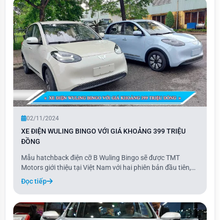
02/11/2024
XE ĐIỆN WULING BINGO VỚI GIÁ KHOẢNG 399 TRIỆU
ĐỒNG
Mẫu hatchback điện cỡ B Wuling Bingo sẽ được TMT
Motors giới thiệu tại Việt Nam với hai phiên bản đầu tiên,
gồm bản 333 km với pin 31,9 kWh và bản 410 km với pin
Đọc tiếp
37,9 kWh, có giá lần lượt là 399 và 469 triệu đồng. Hai
phiên bản khác, với quãng đường 203 k