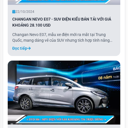
22/10/2024
CHANGAN NEVO E07 - SUV ĐIỆN KIỂU BÁN TẢI VỚI GIÁ
KHOẢNG 28.100 USD
Changan Nevo E07, mẫu xe điện mới ra mắt tại Trung
Quốc, mang dáng vẻ của SUV nhưng tích hợp tính năng
biến đổi thành xe bán tải chỉ với một nút bấm. Xe có giá
Đọc tiếp
khởi điểm 28.100 USD và được cung cấp trong 7 phiên
bản, cao nhất là 42.200 USD.