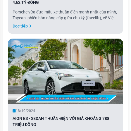
4,62 TỶ ĐỒNG
Porsche vừa đưa mẫu xe thuần điện mạnh nhất của mình,
Taycan, phiên bản nâng cấp giữa chu kỳ (facelift), về Việt
Nam chưa đầy một năm sau khi ra mắt toàn cầu. Xe có
Đọc tiếp
những cải tiến nhẹ về ngoại thất và tăng hiệu suất môtơ ở
cầu sau. Taycan vẫn được bán ra
18/10/2024
AION ES - SEDAN THUẦN ĐIỆN VỚI GIÁ KHOẢNG 788
TRIỆU ĐỒNG