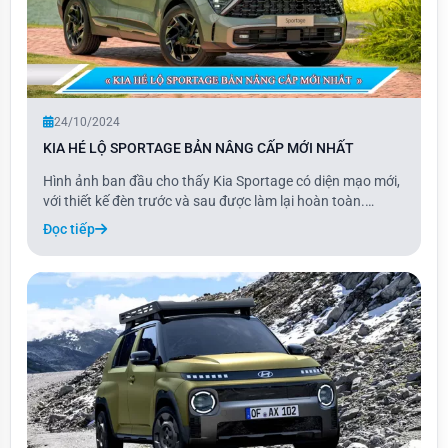
24/10/2024
KIA HÉ LỘ SPORTAGE BẢN NÂNG CẤP MỚI NHẤT
Hình ảnh ban đầu cho thấy Kia Sportage có diện mạo mới,
với thiết kế đèn trước và sau được làm lại hoàn toàn.
Những thay đổi này mang đến cho Sportage vẻ ngoài hiện
Đọc tiếp
đại và sắc sảo hơn, làm nổi bật phong cách độc đáo của
mẫu xe.