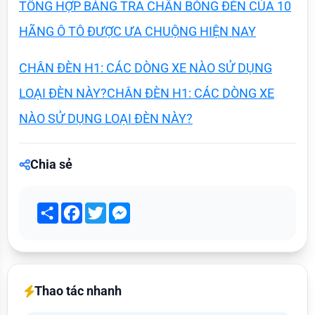
TỔNG HỢP BẢNG TRA CHÂN BÓNG ĐÈN CỦA 10
HÃNG Ô TÔ ĐƯỢC ƯA CHUỘNG HIỆN NAY
CHÂN ĐÈN H1: CÁC DÒNG XE NÀO SỬ DỤNG
LOẠI ĐÈN NÀY?CHÂN ĐÈN H1: CÁC DÒNG XE
NÀO SỬ DỤNG LOẠI ĐÈN NÀY?
Chia sẻ
Share
Facebook
Twitter
Messenger
Thao tác nhanh