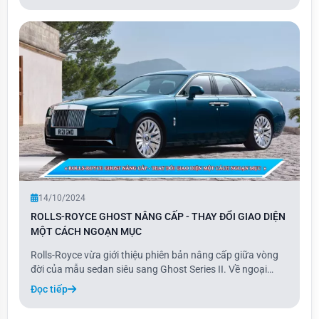
sau và thấp hơn 37 mm so với bản Q6
14/10/2024
ROLLS-ROYCE GHOST NÂNG CẤP - THAY ĐỔI GIAO DIỆN
MỘT CÁCH NGOẠN MỤC
Rolls-Royce vừa giới thiệu phiên bản nâng cấp giữa vòng
đời của mẫu sedan siêu sang Ghost Series II. Về ngoại
thất, xe có một số thay đổi nhẹ với thiết kế đầu xe hiện đại
Đọc tiếp
hơn, tương tự phong cách của Phantom và Cullinan.