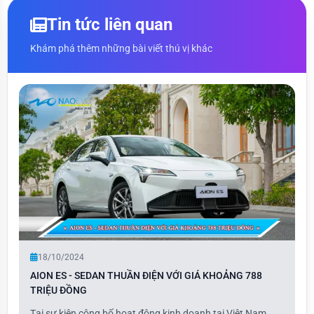
Tin tức liên quan
Khám phá thêm những bài viết thú vị khác
18/10/2024
AION ES - SEDAN THUẦN ĐIỆN VỚI GIÁ KHOẢNG 788
TRIỆU ĐỒNG
Tại sự kiện công bố hoạt động kinh doanh tại Việt Nam