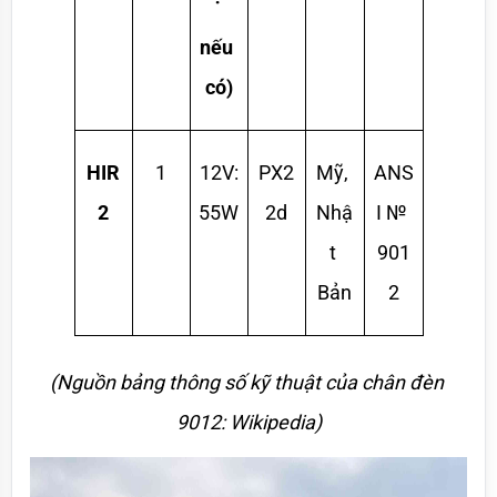
nếu 
có)
HIR
1
12V:
PX2
Mỹ, 
ANS
2
55W
2d
Nhậ
I № 
t 
901
Bản
2
(Nguồn bảng thông số kỹ thuật của chân đèn 
9012: Wikipedia)