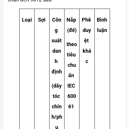
Loại
Sợi
Côn
Nắp 
Phê 
Bình 
g 
(đế)
duy
luận
suất 
ệt 
theo 
dan
khá
tiêu 
h 
c
chu
định
ẩn 
(dây 
IEC 
tóc 
600
chín
61
h/ph
ụ