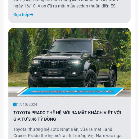
ngày 16/10, Aion đã ra mắt mẫu sedan thuần điện ES
cùng với Y Plus. Mẫu xe điện này có tầm hoạt động 442
Đọc tiếp
km, trang bị môtơ mạnh 134 mã lực, thuộc phân khúc D về
kích thước tổng thể nhưng có trục cơ sở
17/10/2024
TOYOTA PRADO THẾ HỆ MỚI RA MẮT KHÁCH VIỆT VỚI
GIÁ TỪ 3,46 TỶ ĐỒNG
Toyota, thương hiệu ôtô Nhật Bản, vừa ra mắt Land
Cruiser Prado thế hệ mới tại thị trường Việt Nam vào ngày