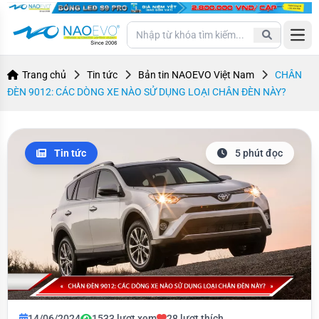
Open
Trang chủ
Tin tức
Bản tin NAOEVO Việt Nam
CHÂN
ĐÈN 9012: CÁC DÒNG XE NÀO SỬ DỤNG LOẠI CHÂN ĐÈN NÀY?
Tin tức
5 phút đọc
14/06/2024
1533 lượt xem
28 lượt thích