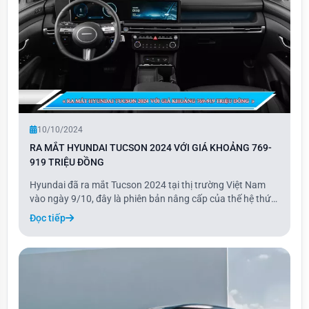
10/10/2024
RA MẮT HYUNDAI TUCSON 2024 VỚI GIÁ KHOẢNG 769-
919 TRIỆU ĐỒNG
Hyundai đã ra mắt Tucson 2024 tại thị trường Việt Nam
vào ngày 9/10, đây là phiên bản nâng cấp của thế hệ thứ
tư. Tucson 2024 có thiết kế ngoại thất tinh chỉnh với lưới
Đọc tiếp
tản nhiệt hầm hố hơn và các mắt lưới thưa hơn.