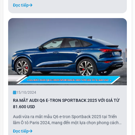
16/10. Với thiết kế vuông vức, mạnh mẽ cùng nhiều tính
Đọc tiếp
năng hiện đại, Prado 2024 được trang bị động cơ xăng
2.4L và có hai phiên bản, giá bán cao n
15/10/2024
RA MẮT AUDI Q6 E-TRON SPORTBACK 2025 VỚI GIÁ TỪ
81.600 USD
Audi vừa ra mắt mẫu Q6 e-tron Sportback 2025 tại Triển
lãm Ô tô Paris 2024, mang đến một lựa chọn phong cách
coupe cho dòng crossover chạy điện. Với thiết kế thể thao
Đọc tiếp
và năng động, phiên bản Sportback có phần mui dốc về