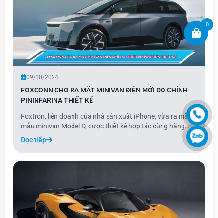
0
09/10/2024
FOXCONN CHO RA MẮT MINIVAN ĐIỆN MỚI DO CHÍNH
PININFARINA THIẾT KẾ
Foxtron, liên doanh của nhà sản xuất iPhone, vừa ra mắt
mẫu minivan Model D, được thiết kế hợp tác cùng hãng
Pininfarina. Được mô tả là LMUV (Lifestyle Multipurpose
Đọc tiếp
Utility Vehicle), Model D kết hợp những đặc điểm nổi bật
của SUV và MPV, nhưng thực chất l