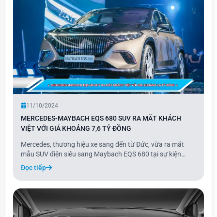
11/10/2024
MERCEDES-MAYBACH EQS 680 SUV RA MẮT KHÁCH
VIỆT VỚI GIÁ KHOẢNG 7,6 TỶ ĐỒNG
Mercedes, thương hiệu xe sang đến từ Đức, vừa ra mắt
mẫu SUV điện siêu sang Maybach EQS 680 tại sự kiện
riêng "The Avantgarde 2024" ở Hà Nội ngày 10/10. Đây là
Đọc tiếp
phiên bản cao cấp của dòng EQS SUV, bổ sung vào danh
mục xe thuần điện của hãng, bao gồm các mẫ