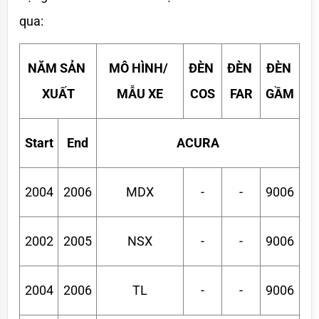
qua:
NĂM SẢN 
MÔ HÌNH/ 
ĐÈN 
ĐÈN 
ĐÈN 
XUẤT
MẪU XE
COS
FAR
GẦM
Start
End
ACURA
2004
2006
MDX
-
-
9006
2002
2005
NSX
-
-
9006
2004
2006
TL
-
-
9006