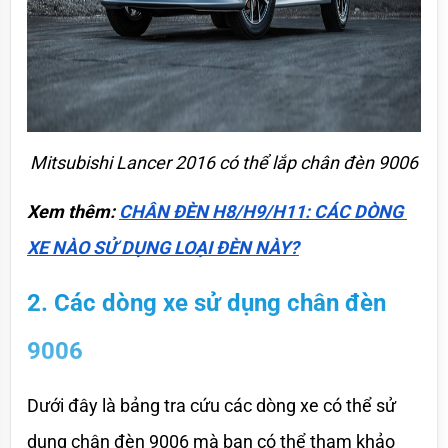
Mitsubishi Lancer 2016 có thể lắp chân đèn 9006
Xem thêm: 
CHÂN ĐÈN H8/H9/H11: CÁC DÒNG 
XE NÀO SỬ DỤNG LOẠI ĐÈN NÀY?
2. Các dòng xe sử dụng chân đèn 
9006
Dưới đây là bảng tra cứu các dòng xe có thể sử 
dụng chân đèn 9006 mà bạn có thể tham khảo 