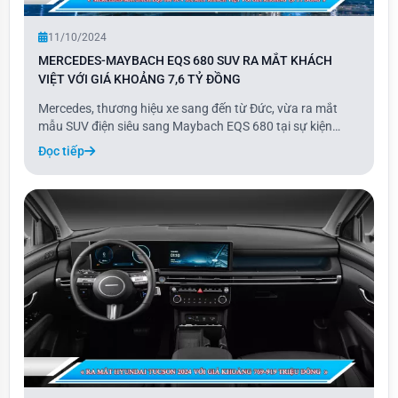
11/10/2024
MERCEDES-MAYBACH EQS 680 SUV RA MẮT KHÁCH
VIỆT VỚI GIÁ KHOẢNG 7,6 TỶ ĐỒNG
Mercedes, thương hiệu xe sang đến từ Đức, vừa ra mắt
mẫu SUV điện siêu sang Maybach EQS 680 tại sự kiện
riêng "The Avantgarde 2024" ở Hà Nội ngày 10/10. Đây là
Đọc tiếp
phiên bản cao cấp của dòng EQS SUV, bổ sung vào danh
mục xe thuần điện của hãng, bao gồm các mẫ