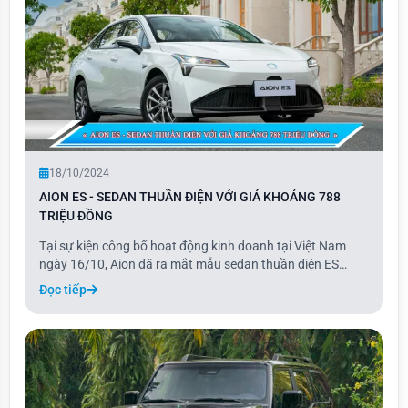
18/10/2024
AION ES - SEDAN THUẦN ĐIỆN VỚI GIÁ KHOẢNG 788
TRIỆU ĐỒNG
Tại sự kiện công bố hoạt động kinh doanh tại Việt Nam
ngày 16/10, Aion đã ra mắt mẫu sedan thuần điện ES
cùng với Y Plus. Mẫu xe điện này có tầm hoạt động 442
Đọc tiếp
km, trang bị môtơ mạnh 134 mã lực, thuộc phân khúc D về
kích thước tổng thể nhưng có trục cơ sở