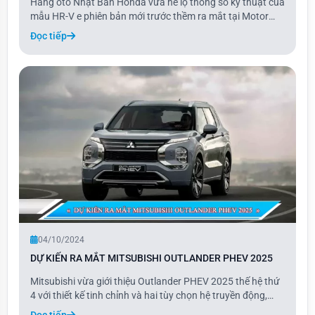
Hãng ôtô Nhật Bản Honda vừa hé lộ thông số kỹ thuật của
mẫu HR-V e phiên bản mới trước thềm ra mắt tại Motor
Expo 2024 ở Thái Lan. So với phiên bản hiện tại, mẫu xe
Đọc tiếp
gầm cao cỡ B này được nâng cấp về thiết kế, trang bị thêm
nhiều tính năng và sẽ có mức giá
04/10/2024
DỰ KIẾN RA MẮT MITSUBISHI OUTLANDER PHEV 2025
Mitsubishi vừa giới thiệu Outlander PHEV 2025 thế hệ thứ
4 với thiết kế tinh chỉnh và hai tùy chọn hệ truyền động,
sẵn sàng bán ra tại nhiều thị trường. Mẫu xe gầm cao cỡ C
Đọc tiếp