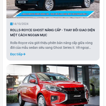
14/10/2024
ROLLS-ROYCE GHOST NÂNG CẤP - THAY ĐỔI GIAO DIỆN
MỘT CÁCH NGOẠN MỤC
Rolls-Royce vừa giới thiệu phiên bản nâng cấp giữa vòng
đời của mẫu sedan siêu sang Ghost Series II. Về ngoại
thất, xe có một số thay đổi nhẹ với thiết kế đầu xe hiện đại
Đọc tiếp
hơn, tương tự phong cách của Phantom và Cullinan.