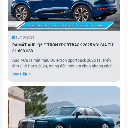
15/10/2024
RA MẮT AUDI Q6 E-TRON SPORTBACK 2025 VỚI GIÁ TỪ
81.600 USD
Audi vừa ra mắt mẫu Q6 e-tron Sportback 2025 tại Triển
lãm Ô tô Paris 2024, mang đến một lựa chọn phong cách
coupe cho dòng crossover chạy điện. Với thiết kế thể thao
Đọc tiếp
và năng động, phiên bản Sportback có phần mui dốc về
sau và thấp hơn 37 mm so với bản Q6