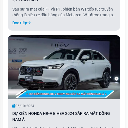
Sau sự ra mắt của F1 và P1, phiên bản W1 tiếp tục truyền
thống là siêu xe đầu bảng của McLaren. W1 được trang bị
động cơ V8 4 lít tăng áp kép, sản sinh 916 mã lực ở vòng
Đọc tiếp
tua 9.200 vòng/phút. Tương tự như P1, W1 cũng tích hợp
hệ thống hybrid với mô-tơ điện
05/10/2024
DỰ KIẾN HONDA HR-V E:HEV 2024 SẮP RA MẮT ĐÔNG
NAM Á