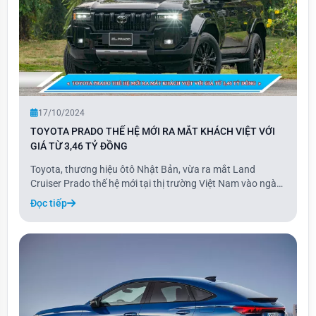
17/10/2024
TOYOTA PRADO THẾ HỆ MỚI RA MẮT KHÁCH VIỆT VỚI
GIÁ TỪ 3,46 TỶ ĐỒNG
Toyota, thương hiệu ôtô Nhật Bản, vừa ra mắt Land
Cruiser Prado thế hệ mới tại thị trường Việt Nam vào ngày
16/10. Với thiết kế vuông vức, mạnh mẽ cùng nhiều tính
Đọc tiếp
năng hiện đại, Prado 2024 được trang bị động cơ xăng
2.4L và có hai phiên bản, giá bán cao n