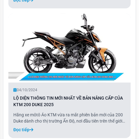
này sẽ ra mắt đầu tiên tại thị trường nội địa Nhật Bản vào
cuối năm nay và sau đó
04/10/2024
LỘ DIỆN THÔNG TIN MỚI NHẤT VỀ BẢN NÂNG CẤP CỦA
KTM 200 DUKE 2025
Hãng xe môtô Áo KTM vừa ra mắt phiên bản mới của 200
Duke dành cho thị trường Ấn Độ, nơi đầu tiên trên thế giới
đón nhận mẫu xe này. Trong phiên bản 2025, 200 Duke
Đọc tiếp
được nâng cấp với cụm đồng hồ màn hình kỹ thuật số TFT