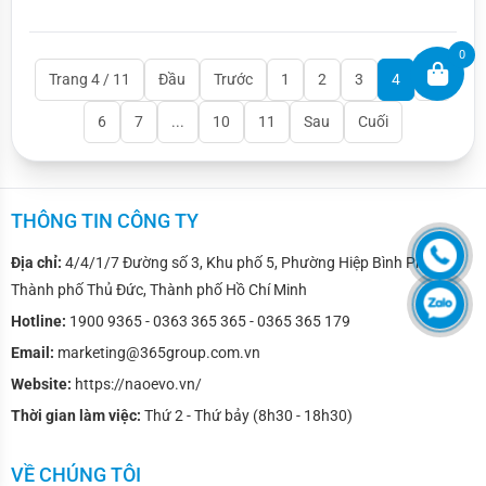
hiện đại, thay thế cho màn hình LCD
0
Trang 4 / 11
Đầu
Trước
1
2
3
4
5
6
7
...
10
11
Sau
Cuối
THÔNG TIN CÔNG TY
Địa chỉ:
4/4/1/7 Đường số 3, Khu phố 5, Phường Hiệp Bình Phước,
Thành phố Thủ Đức, Thành phố Hồ Chí Minh
Hotline:
1900 9365 - 0363 365 365 - 0365 365 179
Email:
marketing@365group.com.vn
Website:
https://naoevo.vn/
Thời gian làm việc:
Thứ 2 - Thứ bảy (8h30 - 18h30)
VỀ CHÚNG TÔI