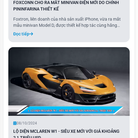
FOXCONN CHO RA MẮT MINIVAN ĐIỆN MỚI DO CHÍNH
PININFARINA THIẾT KẾ
Foxtron, liên doanh của nhà sản xuất iPhone, vừa ra mắt
mẫu minivan Model D, được thiết kế hợp tác cùng hãng
Pininfarina. Được mô tả là LMUV (Lifestyle Multipurpose
Đọc tiếp
Utility Vehicle), Model D kết hợp những đặc điểm nổi bật
của SUV và MPV, nhưng thực chất l
08/10/2024
LỘ DIỆN MCLAREN W1 - SIÊU XE MỚI VỚI GIÁ KHOẢNG
2,1 TRIỆU USD