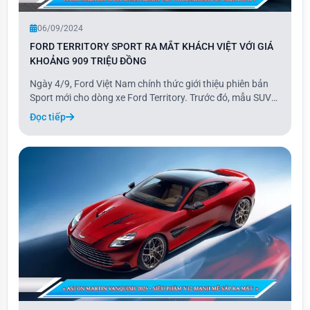
06/09/2024
FORD TERRITORY SPORT RA MẮT KHÁCH VIỆT VỚI GIÁ
KHOẢNG 909 TRIỆU ĐỒNG
Ngày 4/9, Ford Việt Nam chính thức giới thiệu phiên bản
Sport mới cho dòng xe Ford Territory. Trước đó, mẫu SUV
cỡ C này đã có 3 phiên bản là Trend, Titanium và Titanium
Đọc tiếp
X. Territory Sport có giá bán 909 triệu đồng, nằm giữa hai
phiên bản Titanium (889 tr