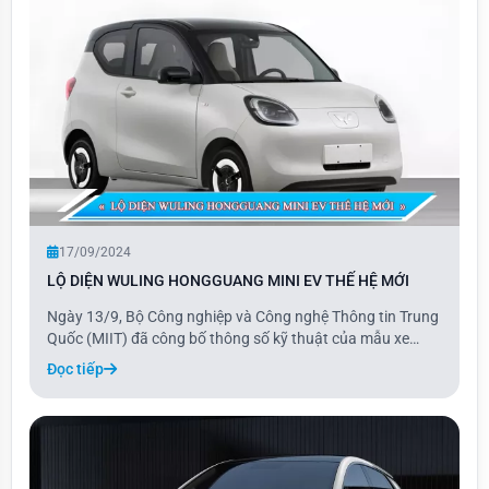
17/09/2024
LỘ DIỆN WULING HONGGUANG MINI EV THẾ HỆ MỚI
Ngày 13/9, Bộ Công nghiệp và Công nghệ Thông tin Trung
Quốc (MIIT) đã công bố thông số kỹ thuật của mẫu xe
Wuling Hongguang Mini EV thế hệ mới. Theo đó, xe có kích
Đọc tiếp
thước dài 3.256 mm, rộng 1.510 mm và cao 1.578 mm, với
trục cơ sở 2.190 mm, lớn hơn so với