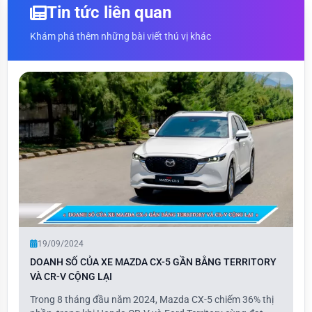
Tin tức liên quan
Khám phá thêm những bài viết thú vị khác
19/09/2024
DOANH SỐ CỦA XE MAZDA CX-5 GẦN BẰNG TERRITORY
VÀ CR-V CỘNG LẠI
Trong 8 tháng đầu năm 2024, Mazda CX-5 chiếm 36% thị