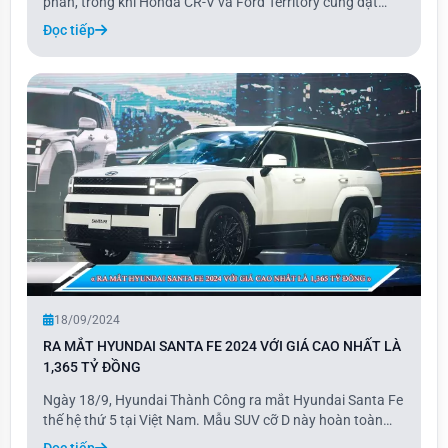
phần, trong khi Honda CR-V và Ford Territory cùng đạt
37%. Tâm lý chờ đợi ưu đãi lệ phí trước bạ từ Chính phủ có
Đọc tiếp
hiệu lực từ tháng 9 khiến doanh số hầu hết các phân khúc
giảm trong tháng 8. Riêng phân k
18/09/2024
RA MẮT HYUNDAI SANTA FE 2024 VỚI GIÁ CAO NHẤT LÀ
1,365 TỶ ĐỒNG
Ngày 18/9, Hyundai Thành Công ra mắt Hyundai Santa Fe
thế hệ thứ 5 tại Việt Nam. Mẫu SUV cỡ D này hoàn toàn
mới về thiết kế, trang bị và động cơ, không còn liên hệ với