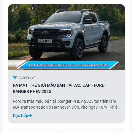
Ngoài ra, khách hàng còn có thể tùy c
17/09/2024
RA MẮT THẾ GIỚI MẪU BÁN TẢI CAO CẤP - FORD
RANGER PHEV 2025
Ford ra mắt mẫu bán tải Ranger PHEV 2025 tại triển lãm
IAA Transportation ở Hannover, Đức, vào ngày 16/9. Phiên
bản plug-in hybrid này có tổng công suất 275 mã lực và
Đọc tiếp
phạm vi hoạt động 45 km ở chế độ thuần điện. Ranger
PHEV vẫn giữ nguyên khả năng kéo, tả