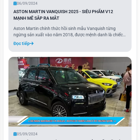
06/09/2024
ASTON MARTIN VANQUISH 2025 - SIÊU PHẨM V12
MẠNH MẼ SẮP RA MẮT
Aston Martin chính thức hồi sinh mẫu Vanquish từng
ngừng sản xuất vào năm 2018, được mệnh danh là chiếc
xe mạnh mẽ nhất trong lịch sử 111 năm của hãng.
Đọc tiếp
Vanquish 2025 hứa hẹn mang đến sự kết hợp hoàn hảo
giữa thoải mái, hiệu suất siêu xe và khả năng vận hà
05/09/2024