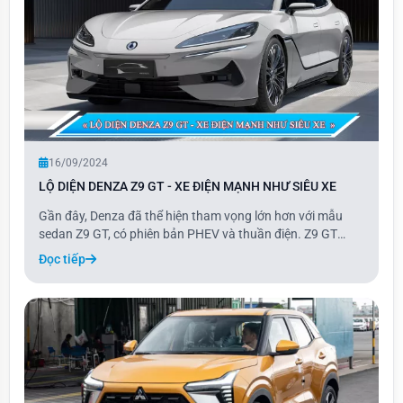
16/09/2024
LỘ DIỆN DENZA Z9 GT - XE ĐIỆN MẠNH NHƯ SIÊU XE
Gần đây, Denza đã thể hiện tham vọng lớn hơn với mẫu
sedan Z9 GT, có phiên bản PHEV và thuần điện. Z9 GT
thuộc dòng shooting brake, một loại xe có thiết kế dài hơn,
Đọc tiếp
kết hợp giữa coupe 4 cửa và wagon, tương tự như Zeekr
001 và Porsche Taycan Sport Turismo,