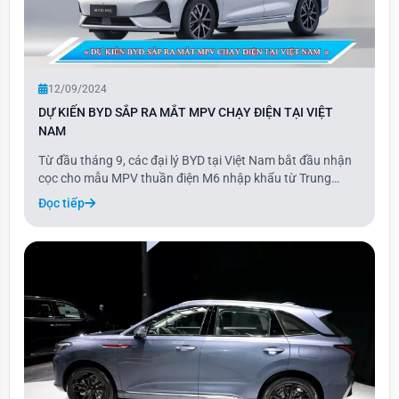
12/09/2024
DỰ KIẾN BYD SẮP RA MẮT MPV CHẠY ĐIỆN TẠI VIỆT
NAM
Từ đầu tháng 9, các đại lý BYD tại Việt Nam bắt đầu nhận
cọc cho mẫu MPV thuần điện M6 nhập khẩu từ Trung
Quốc. Dự kiến ra mắt vào tháng 10, M6 sẽ giao xe cho
Đọc tiếp
khách trong vòng một đến hai tháng sau đó. Hiện tại, mẫu
xe này chỉ có một phiên bản và chưa côn