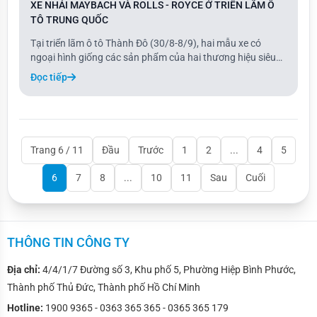
XE NHÁI MAYBACH VÀ ROLLS - ROYCE Ở TRIỂN LÃM Ô
TÔ TRUNG QUỐC
Tại triển lãm ô tô Thành Đô (30/8-8/9), hai mẫu xe có
ngoại hình giống các sản phẩm của hai thương hiệu siêu
sang nhưng với kích thước nhỏ hơn đã thu hút sự chú ý.
Đọc tiếp
Đáng chú ý là mẫu xe Phantom mini, với thiết kế trông như
một chiếc Rolls-Royce thực thụ.
Trang 6 / 11
Đầu
Trước
1
2
...
4
5
6
7
8
...
10
11
Sau
Cuối
THÔNG TIN CÔNG TY
Địa chỉ:
4/4/1/7 Đường số 3, Khu phố 5, Phường Hiệp Bình Phước,
Thành phố Thủ Đức, Thành phố Hồ Chí Minh
Hotline:
1900 9365 - 0363 365 365 - 0365 365 179