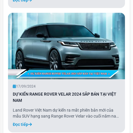
Đọc tiếp
các thế hệ trước. Santa Fe mới có 5 phiên bản từ thấp đến
cao, bao gồm: Exclusive, Pres
17/09/2024
DỰ KIẾN RANGE ROVER VELAR 2024 SẮP BÁN TẠI VIỆT
NAM
Land Rover Việt Nam dự kiến ra mắt phiên bản mới của
mẫu SUV hạng sang Range Rover Velar vào cuối năm nay,
tuy nhiên thời gian cụ thể chưa được tiết lộ. Velar 2024 sẽ
Đọc tiếp
có ba phiên bản gồm S, Dynamic SE, và Dynamic HSE.