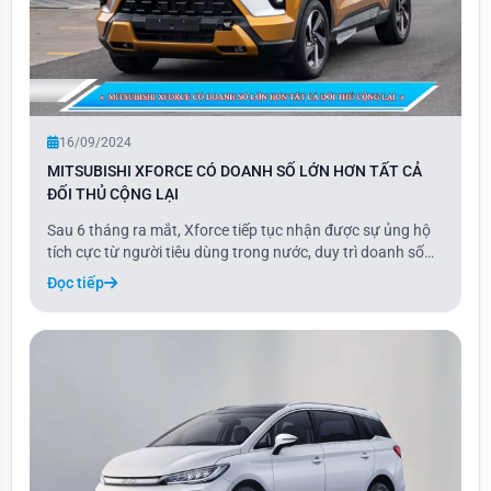
16/09/2024
MITSUBISHI XFORCE CÓ DOANH SỐ LỚN HƠN TẤT CẢ
ĐỐI THỦ CỘNG LẠI
Sau 6 tháng ra mắt, Xforce tiếp tục nhận được sự ủng hộ
tích cực từ người tiêu dùng trong nước, duy trì doanh số
dẫn đầu qua các tháng. Sự xuất hiện của mẫu xe này đã
Đọc tiếp
phá vỡ thế độc quyền nhiều năm của các dòng xe Hàn
Quốc lắp ráp trong nước như Creta và