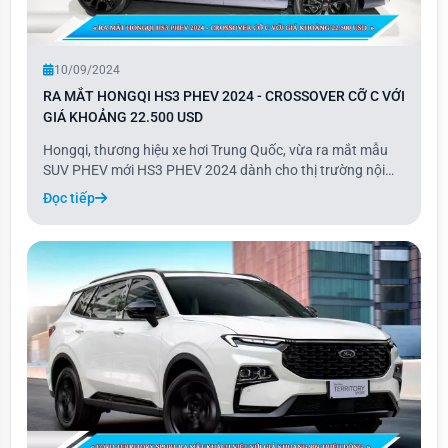
10/09/2024
RA MẮT HONGQI HS3 PHEV 2024 - CROSSOVER CỠ C VỚI
GIÁ KHOẢNG 22.500 USD
Hongqi, thương hiệu xe hơi Trung Quốc, vừa ra mắt mẫu
SUV PHEV mới HS3 PHEV 2024 dành cho thị trường nội
địa. Mẫu xe này được phát triển từ phiên bản chạy xăng
Đọc tiếp
HS3, trang bị động cơ xăng 1.5 kết hợp môtơ điện, pin 18,4
kWh và bộ sạc 2,8 kW, cho phạm vi ho