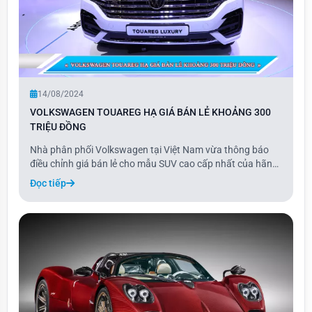
14/08/2024
VOLKSWAGEN TOUAREG HẠ GIÁ BÁN LẺ KHOẢNG 300
TRIỆU ĐỒNG
Nhà phân phối Volkswagen tại Việt Nam vừa thông báo
điều chỉnh giá bán lẻ cho mẫu SUV cao cấp nhất của hãng,
Touareg, với mức giá mới từ 2,699 tỷ đồng cho phiên bản
Đọc tiếp
Elegance và 3,099 tỷ đồng cho phiên bản Luxury, bắt đầu
từ ngày 13/8.