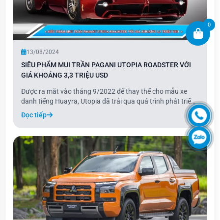
0
13/08/2024
SIÊU PHẨM MUI TRẦN PAGANI UTOPIA ROADSTER VỚI
GIÁ KHOẢNG 3,3 TRIỆU USD
Được ra mắt vào tháng 9/2022 để thay thế cho mẫu xe
danh tiếng Huayra, Utopia đã trải qua quá trình phát triển
kéo dài, trong đó phiên bản mui trần được phát triển song
Đọc tiếp
song. Sau gần hai năm chờ đợi, phiên bản mui trần này
mới chính thức được công bố, đán