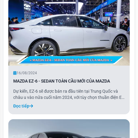
16/08/2024
MAZDA EZ-6 - SEDAN TOÀN CẦU MỚI CỦA MAZDA
Dự kiến, EZ-6 sẽ được bán ra đầu tiên tại Trung Quốc và
châu u vào nửa cuối năm 2024, với tùy chọn thuần điện EV
hoặc hybrid cắm điện PHEV. Sau khi ra mắt tại hai thị
Đọc tiếp
trường này, mẫu xe sẽ tiếp tục được giới thiệu ở các khu
vực khác trên thế giới.