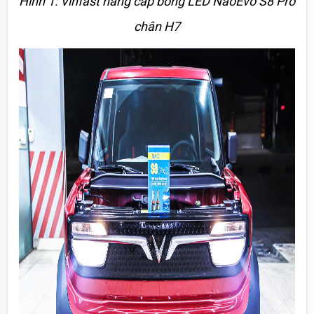
Hình 1: Vinfast nâng cấp bóng LED NaoEvo S8 Pro 
chân H7