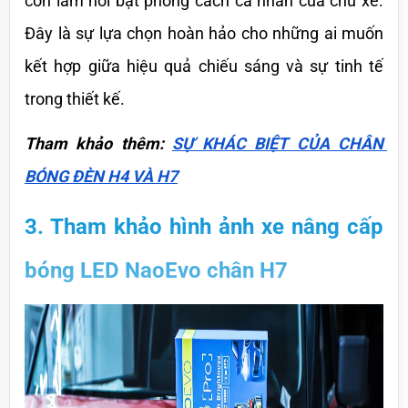
còn làm nổi bật phong cách cá nhân của chủ xe. 
Đây là sự lựa chọn hoàn hảo cho những ai muốn 
kết hợp giữa hiệu quả chiếu sáng và sự tinh tế 
trong thiết kế.
Tham khảo thêm: 
SỰ KHÁC BIỆT CỦA CHÂN 
BÓNG ĐÈN H4 VÀ H7
3. Tham khảo hình ảnh xe nâng cấp 
bóng LED NaoEvo chân H7 