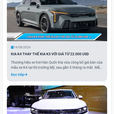
14/08/2024
KIA K4 THAY THẾ KIA K3 VỚI GIÁ TỪ 22.000 USD
Thương hiệu xe hơi Hàn Quốc Kia vừa công bố giá bán của
mẫu xe K4 tại thị trường Mỹ, sau gần 5 tháng ra mắt. Mẫu
K4 mới có giá khởi điểm từ 22.000 USD, cao hơn 2.200 USD
Đọc tiếp
so với người tiền nhiệm K3, đồng thời trở thành mẫu xe có
giá thấp nhất của Kia tại M