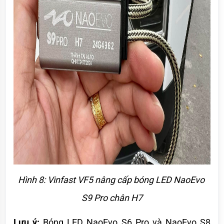
Hình 8: Vinfast VF5 nâng cấp bóng LED NaoEvo 
S9 Pro chân H7
Lưu ý: 
Bóng LED NaoEvo S6 Pro và NaoEvo S8 