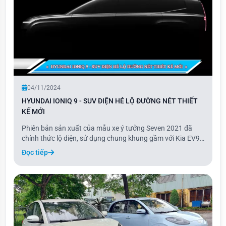
04/11/2024
HYUNDAI IONIQ 9 - SUV ĐIỆN HÉ LỘ ĐƯỜNG NÉT THIẾT
KẾ MỚI
Phiên bản sản xuất của mẫu xe ý tưởng Seven 2021 đã
chính thức lộ diện, sử dụng chung khung gầm với Kia EV9
và dự kiến ra mắt tại triển lãm ôtô Los Angeles 2024.
Đọc tiếp
Thương hiệu xe hơi Hàn Quốc Hyundai vừa hé lộ hình ảnh
thiết kế của mẫu xe này, vốn là phiên