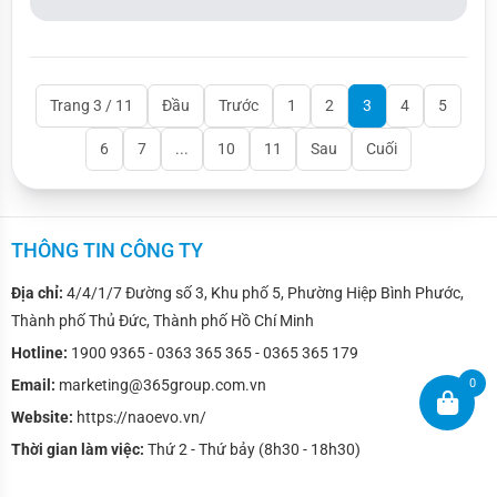
km, trang bị môtơ mạnh 134 mã lực, thuộc phân khúc D về
kích thước tổng thể nhưng có trục cơ sở
Trang 3 / 11
Đầu
Trước
1
2
3
4
5
6
7
...
10
11
Sau
Cuối
THÔNG TIN CÔNG TY
Địa chỉ:
4/4/1/7 Đường số 3, Khu phố 5, Phường Hiệp Bình Phước,
Thành phố Thủ Đức, Thành phố Hồ Chí Minh
Hotline:
1900 9365 - 0363 365 365 - 0365 365 179
0
Email:
marketing@365group.com.vn
Website:
https://naoevo.vn/
Thời gian làm việc:
Thứ 2 - Thứ bảy (8h30 - 18h30)