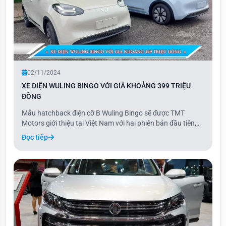
02/11/2024
XE ĐIỆN WULING BINGO VỚI GIÁ KHOẢNG 399 TRIỆU
ĐỒNG
Mẫu hatchback điện cỡ B Wuling Bingo sẽ được TMT
Motors giới thiệu tại Việt Nam với hai phiên bản đầu tiên,
gồm bản 333 km với pin 31,9 kWh và bản 410 km với pin
Đọc tiếp
37,9 kWh, có giá lần lượt là 399 và 469 triệu đồng. Hai
phiên bản khác, với quãng đường 203 k