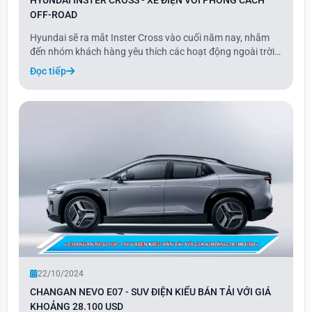
HYUNDAI INSTER CROSS - XE ĐIỆN VỚI PHONG CÁCH
OFF-ROAD
Hyundai sẽ ra mắt Inster Cross vào cuối năm nay, nhắm
đến nhóm khách hàng yêu thích các hoạt động ngoài trời.
Được định vị giữa các mẫu xe cỡ A và B, Inster Cross sở
Đọc tiếp
hữu không gian nội thất rộng rãi với sức chứa hành lý lên
đến 280 lít.
22/10/2024
CHANGAN NEVO E07 - SUV ĐIỆN KIỂU BÁN TẢI VỚI GIÁ
KHOẢNG 28.100 USD