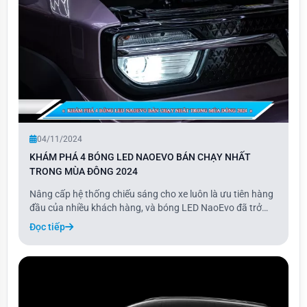
04/11/2024
KHÁM PHÁ 4 BÓNG LED NAOEVO BÁN CHẠY NHẤT
TRONG MÙA ĐÔNG 2024
Nâng cấp hệ thống chiếu sáng cho xe luôn là ưu tiên hàng
đầu của nhiều khách hàng, và bóng LED NaoEvo đã trở
thành lựa chọn phổ biến nhờ chất lượng vượt trội và độ
Đọc tiếp
bền cao. Với khả năng chiếu sáng mạnh mẽ và thiết kế
hiện đại, các dòng bóng LED NaoEvo đáp