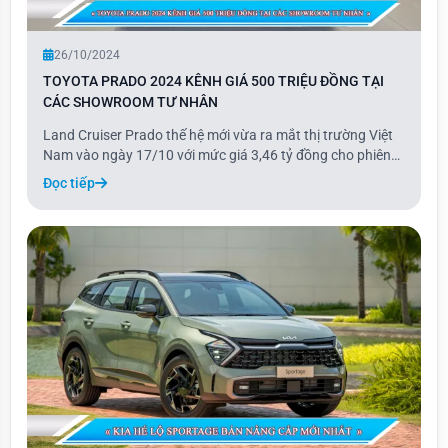
26/10/2024
TOYOTA PRADO 2024 KÊNH GIÁ 500 TRIỆU ĐỒNG TẠI
CÁC SHOWROOM TƯ NHÂN
Land Cruiser Prado thế hệ mới vừa ra mắt thị trường Việt
Nam vào ngày 17/10 với mức giá 3,46 tỷ đồng cho phiên
bản cửa sổ trời đơn và 3,48 tỷ đồng cho bản cửa sổ trời
Đọc tiếp
toàn cảnh.