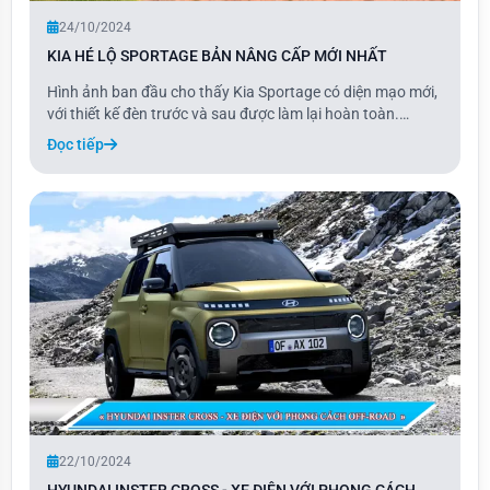
24/10/2024
KIA HÉ LỘ SPORTAGE BẢN NÂNG CẤP MỚI NHẤT
Hình ảnh ban đầu cho thấy Kia Sportage có diện mạo mới,
với thiết kế đèn trước và sau được làm lại hoàn toàn.
Những thay đổi này mang đến cho Sportage vẻ ngoài hiện
Đọc tiếp
đại và sắc sảo hơn, làm nổi bật phong cách độc đáo của
mẫu xe.
22/10/2024