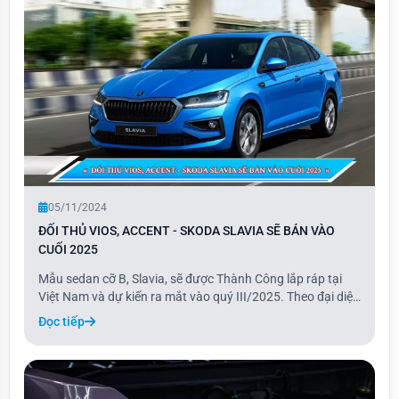
05/11/2024
ĐỐI THỦ VIOS, ACCENT - SKODA SLAVIA SẼ BÁN VÀO
CUỐI 2025
Mẫu sedan cỡ B, Slavia, sẽ được Thành Công lắp ráp tại
Việt Nam và dự kiến ra mắt vào quý III/2025. Theo đại diện
Skoda Việt Nam, sau mẫu xe Kushaq, Slavia là dòng xe tiếp
Đọc tiếp
theo được tập đoàn Thành Công – đơn vị phân phối chính
thức thương hiệu ô tô Czech