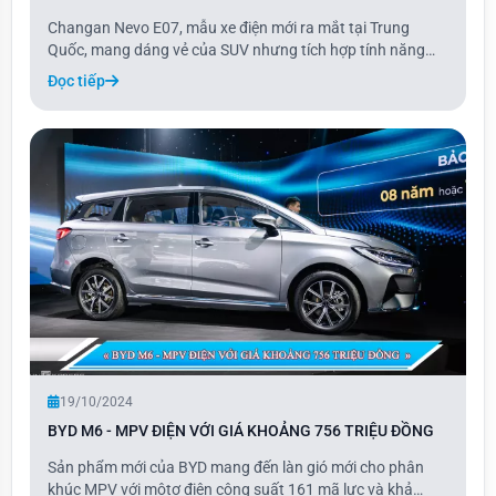
Changan Nevo E07, mẫu xe điện mới ra mắt tại Trung
Quốc, mang dáng vẻ của SUV nhưng tích hợp tính năng
biến đổi thành xe bán tải chỉ với một nút bấm. Xe có giá
Đọc tiếp
khởi điểm 28.100 USD và được cung cấp trong 7 phiên
bản, cao nhất là 42.200 USD.
19/10/2024
BYD M6 - MPV ĐIỆN VỚI GIÁ KHOẢNG 756 TRIỆU ĐỒNG
Sản phẩm mới của BYD mang đến làn gió mới cho phân
khúc MPV với môtơ điện công suất 161 mã lực và khả