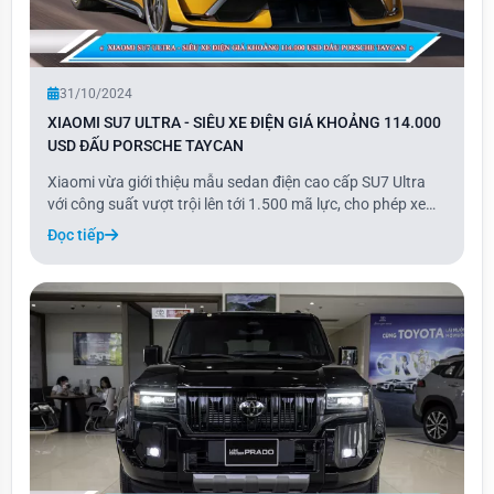
31/10/2024
XIAOMI SU7 ULTRA - SIÊU XE ĐIỆN GIÁ KHOẢNG 114.000
USD ĐẤU PORSCHE TAYCAN
Xiaomi vừa giới thiệu mẫu sedan điện cao cấp SU7 Ultra
với công suất vượt trội lên tới 1.500 mã lực, cho phép xe
tăng tốc từ 0-100 km/h chỉ trong 2 giây. Đặc biệt, SU7 Ultra
Đọc tiếp
có khả năng sạc nhanh từ 10-80% chỉ trong 11 phút, mang
lại sự tiện lợi vượt bậc