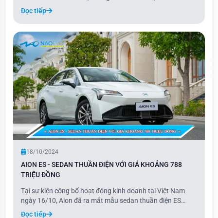
năng sạc điện cho các thiết bị gia dụng. M6 là mẫu xe thứ
Đọc tiếp
tư mà BYD giới thiệu tại thị trường Việt Nam, thuộc nhóm ít
ỏi các dòng MPV thuần điện. Xe chỉ
18/10/2024
AION ES - SEDAN THUẦN ĐIỆN VỚI GIÁ KHOẢNG 788
TRIỆU ĐỒNG
Tại sự kiện công bố hoạt động kinh doanh tại Việt Nam
ngày 16/10, Aion đã ra mắt mẫu sedan thuần điện ES
cùng với Y Plus. Mẫu xe điện này có tầm hoạt động 442
Đọc tiếp