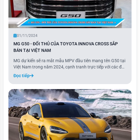
01/11/2024
MG G50 - ĐỐI THỦ CỦA TOYOTA INNOVA CROSS SẮP
BÁN TẠI VIỆT NAM
MG dự kiến sẽ ra mắt mẫu MPV đầu tiên mang tên G50 tại
Việt Nam trong năm 2024, cạnh tranh trực tiếp với các đối
thủ như Toyota Innova và Hyundai Custin. Theo thông tin
Đọc tiếp
từ VnExpress, nhà phân phối MG tại Việt Nam có kế hoạch
bán chính thức G50 trong giai