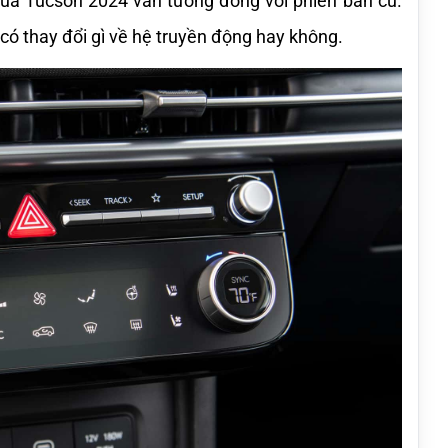
 của Tucson 2024 vẫn tương đồng với phiên bản cũ. 
 có thay đổi gì về hệ truyền động hay không.