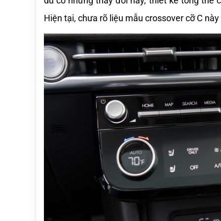
dù có những thay đổi này, thiết kế tổng thể
Hiện tại, chưa rõ liệu mẫu crossover cỡ C này