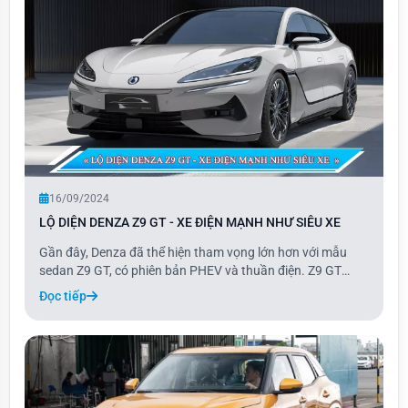
16/09/2024
LỘ DIỆN DENZA Z9 GT - XE ĐIỆN MẠNH NHƯ SIÊU XE
Gần đây, Denza đã thể hiện tham vọng lớn hơn với mẫu
sedan Z9 GT, có phiên bản PHEV và thuần điện. Z9 GT
thuộc dòng shooting brake, một loại xe có thiết kế dài hơn,
Đọc tiếp
kết hợp giữa coupe 4 cửa và wagon, tương tự như Zeekr
001 và Porsche Taycan Sport Turismo,