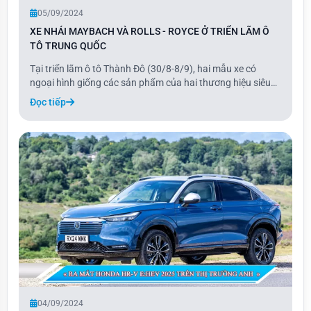
05/09/2024
XE NHÁI MAYBACH VÀ ROLLS - ROYCE Ở TRIỂN LÃM Ô
TÔ TRUNG QUỐC
Tại triển lãm ô tô Thành Đô (30/8-8/9), hai mẫu xe có
ngoại hình giống các sản phẩm của hai thương hiệu siêu
sang nhưng với kích thước nhỏ hơn đã thu hút sự chú ý.
Đọc tiếp
Đáng chú ý là mẫu xe Phantom mini, với thiết kế trông như
một chiếc Rolls-Royce thực thụ.
04/09/2024