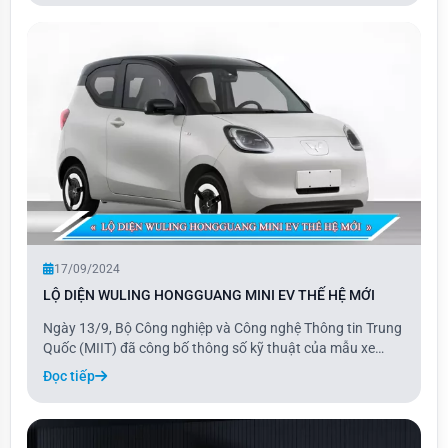
PHEV vẫn giữ nguyên khả năng kéo, tả
17/09/2024
LỘ DIỆN WULING HONGGUANG MINI EV THẾ HỆ MỚI
Ngày 13/9, Bộ Công nghiệp và Công nghệ Thông tin Trung
Quốc (MIIT) đã công bố thông số kỹ thuật của mẫu xe
Wuling Hongguang Mini EV thế hệ mới. Theo đó, xe có kích
Đọc tiếp
thước dài 3.256 mm, rộng 1.510 mm và cao 1.578 mm, với
trục cơ sở 2.190 mm, lớn hơn so với