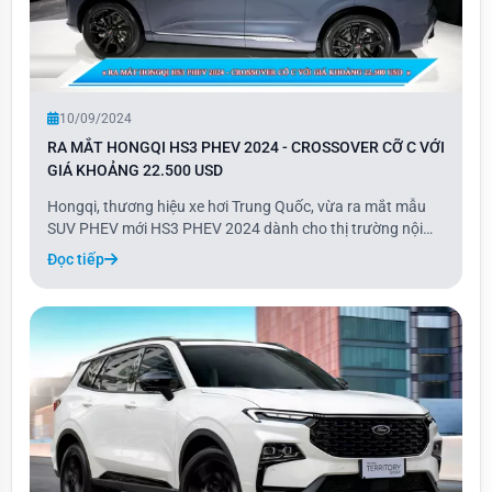
10/09/2024
RA MẮT HONGQI HS3 PHEV 2024 - CROSSOVER CỠ C VỚI
GIÁ KHOẢNG 22.500 USD
Hongqi, thương hiệu xe hơi Trung Quốc, vừa ra mắt mẫu
SUV PHEV mới HS3 PHEV 2024 dành cho thị trường nội
địa. Mẫu xe này được phát triển từ phiên bản chạy xăng
Đọc tiếp
HS3, trang bị động cơ xăng 1.5 kết hợp môtơ điện, pin 18,4
kWh và bộ sạc 2,8 kW, cho phạm vi ho