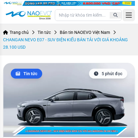
Open
Trang chủ
Tin tức
Bản tin NAOEVO Việt Nam
CHANGAN NEVO E07 - SUV ĐIỆN KIỂU BÁN TẢI VỚI GIÁ KHOẢNG
28.100 USD
Tin tức
5 phút đọc