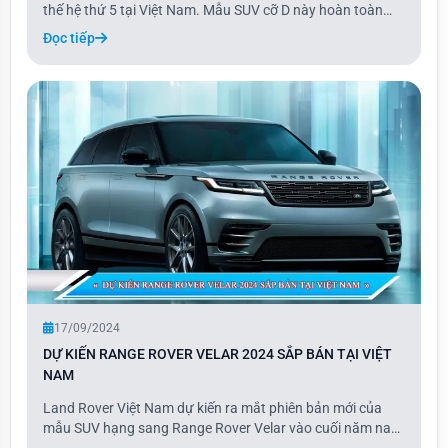
thế hệ thứ 5 tại Việt Nam. Mẫu SUV cỡ D này hoàn toàn
mới về thiết kế, trang bị và động cơ, không còn liên hệ với
Đọc tiếp
các thế hệ trước. Santa Fe mới có 5 phiên bản từ thấp đến
cao, bao gồm: Exclusive, Pres
17/09/2024
DỰ KIẾN RANGE ROVER VELAR 2024 SẮP BÁN TẠI VIỆT
NAM
Land Rover Việt Nam dự kiến ra mắt phiên bản mới của
mẫu SUV hạng sang Range Rover Velar vào cuối năm nay,