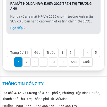
RA MẮT HONDA HR-V E:HEV 2025 TRÊN THỊ TRƯỜNG
ANH
Honda vừa ra mắt HR-V e 2025 cho thị trường Anh, mẫu
SUV cỡ B bản nâng cấp với thiết kế tinh chỉnh. Xe được
thừa hưởng thiết kế từ mẫu Vezel tại Nhật Bản và sẽ bán
Đọc tiếp
ra tại châu u trong tháng 9.
Trang 6 / 11
Đầu
Trước
1
2
...
4
5
6
7
8
...
10
11
Sau
Cuối
THÔNG TIN CÔNG TY
Địa chỉ:
4/4/1/7 Đường số 3, Khu phố 5, Phường Hiệp Bình Phước,
Thành phố Thủ Đức, Thành phố Hồ Chí Minh
Hotline:
1900 9365 - 0363 365 365 - 0365 365 179