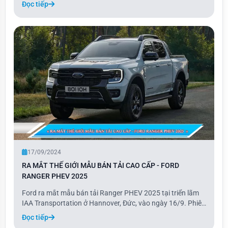
tuy nhiên thời gian cụ thể chưa được tiết lộ. Velar 2024 sẽ
Đọc tiếp
có ba phiên bản gồm S, Dynamic SE, và Dynamic HSE.
Ngoài ra, khách hàng còn có thể tùy c
17/09/2024
RA MẮT THẾ GIỚI MẪU BÁN TẢI CAO CẤP - FORD
RANGER PHEV 2025
Ford ra mắt mẫu bán tải Ranger PHEV 2025 tại triển lãm
IAA Transportation ở Hannover, Đức, vào ngày 16/9. Phiên
bản plug-in hybrid này có tổng công suất 275 mã lực và
Đọc tiếp
phạm vi hoạt động 45 km ở chế độ thuần điện. Ranger