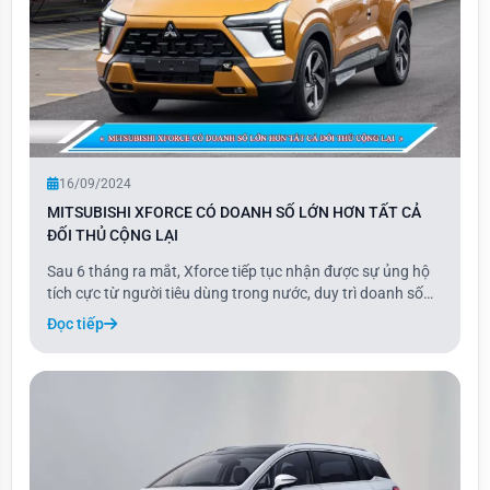
16/09/2024
MITSUBISHI XFORCE CÓ DOANH SỐ LỚN HƠN TẤT CẢ
ĐỐI THỦ CỘNG LẠI
Sau 6 tháng ra mắt, Xforce tiếp tục nhận được sự ủng hộ
tích cực từ người tiêu dùng trong nước, duy trì doanh số
dẫn đầu qua các tháng. Sự xuất hiện của mẫu xe này đã
Đọc tiếp
phá vỡ thế độc quyền nhiều năm của các dòng xe Hàn
Quốc lắp ráp trong nước như Creta và