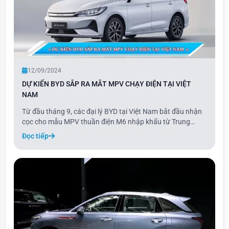
12/09/2024
DỰ KIẾN BYD SẮP RA MẮT MPV CHẠY ĐIỆN TẠI VIỆT
NAM
Từ đầu tháng 9, các đại lý BYD tại Việt Nam bắt đầu nhận
cọc cho mẫu MPV thuần điện M6 nhập khẩu từ Trung
Quốc. Dự kiến ra mắt vào tháng 10, M6 sẽ giao xe cho
Đọc tiếp
khách trong vòng một đến hai tháng sau đó. Hiện tại, mẫu
xe này chỉ có một phiên bản và chưa côn