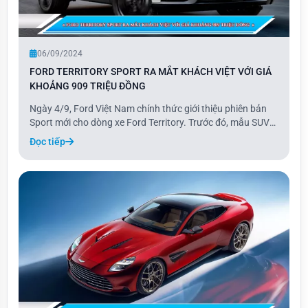
06/09/2024
FORD TERRITORY SPORT RA MẮT KHÁCH VIỆT VỚI GIÁ
KHOẢNG 909 TRIỆU ĐỒNG
Ngày 4/9, Ford Việt Nam chính thức giới thiệu phiên bản
Sport mới cho dòng xe Ford Territory. Trước đó, mẫu SUV
cỡ C này đã có 3 phiên bản là Trend, Titanium và Titanium
Đọc tiếp
X. Territory Sport có giá bán 909 triệu đồng, nằm giữa hai
phiên bản Titanium (889 tr