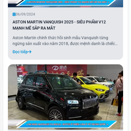
06/09/2024
ASTON MARTIN VANQUISH 2025 - SIÊU PHẨM V12
MẠNH MẼ SẮP RA MẮT
Aston Martin chính thức hồi sinh mẫu Vanquish từng
ngừng sản xuất vào năm 2018, được mệnh danh là chiếc
xe mạnh mẽ nhất trong lịch sử 111 năm của hãng.
Đọc tiếp
Vanquish 2025 hứa hẹn mang đến sự kết hợp hoàn hảo
giữa thoải mái, hiệu suất siêu xe và khả năng vận hà