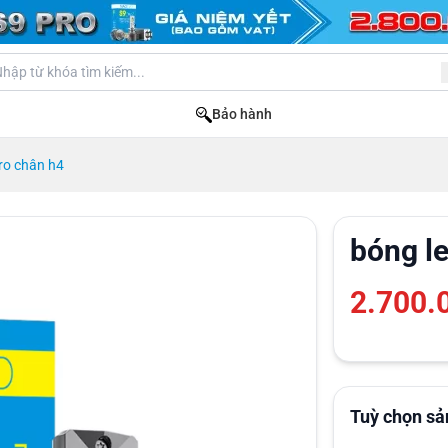
Bảo hành
ro chân h4
bóng le
2.700.
Tuỳ chọn s