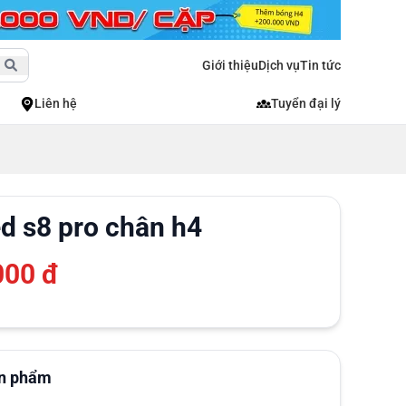
Giới thiệu
Dịch vụ
Tin tức
Liên hệ
Tuyển đại lý
d s8 pro chân h4
000 đ
ản phẩm