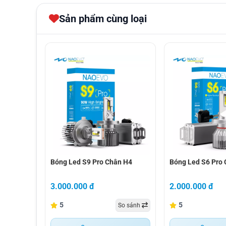
Sản phẩm cùng loại
bóng led s9 pro chân h4
bóng led s6 pro c
Bóng Led S9 Pro Chân H4
Bóng Led S6 Pro
3.000.000 đ
2.000.000 đ
2. ĐẶC ĐIỂM NỔI BẬT CỦA NAO
5
5
So sánh