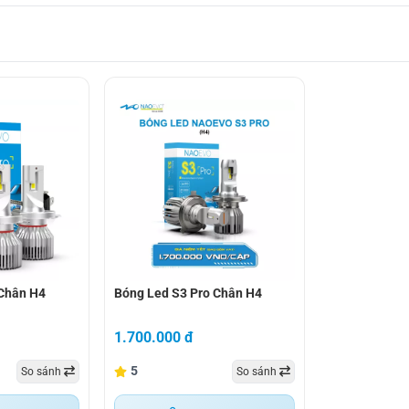
Hình ảnh ánh sáng thực tế Cos/Pha của Naoevo S8 Pro
hân h4
bóng led s3 pro chân h4
 Chân H4
Bóng Led S3 Pro Chân H4
1.700.000 đ
EVO S8 PRO
5
So sánh
So sánh