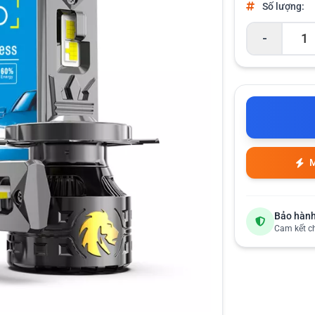
Số lượng:
-
M
Bảo hành
Cam kết c