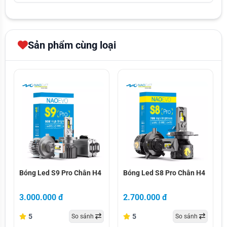
Sản phẩm cùng loại
bóng led s9 pro chân h4
bóng led s8 pro chân h4
Bóng Led S9 Pro Chân H4
Bóng Led S8 Pro Chân H4
3.000.000 đ
2.700.000 đ
5
5
So sánh
So sánh