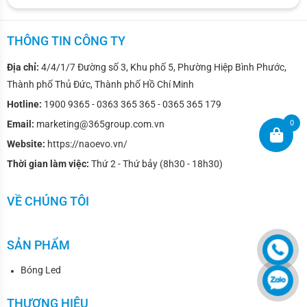
tích hợp của nó giúp việc lắp đặt dễ dàng hơn. 
THÔNG TIN CÔNG TY
Thông thường, n
hững bóng đèn này tương thích 
Địa chỉ:
4/4/1/7 Đường số 3, Khu phố 5, Phường Hiệp Bình Phước,
với 99% ô tô và có thể dễ dàng lắp đặt. 
Sản phẩm 
Thành phố Thủ Đức, Thành phố Hồ Chí Minh
cực kỳ phù hợp với cả xe máy cũng như ô tô, trang 
Hotline:
1900 9365 - 0363 365 365 - 0365 365 179
bị lên chóa đèn cực kỳ đơn giản, gắn vào là sáng 
0
Email:
marketing@365group.com.vn
không tốn nhiều thời gian.
Website:
https://naoevo.vn/
Thời gian làm việc:
Thứ 2 - Thứ bảy (8h30 - 18h30)
VỀ CHÚNG TÔI
SẢN PHẨM
Bóng Led
THƯƠNG HIỆU