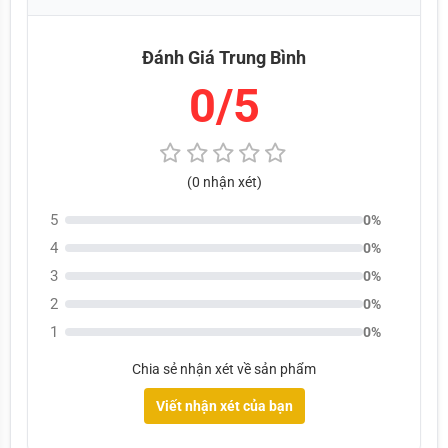
Đánh Giá Trung Bình
1. HÌNH ẢNH ÁNH SÁNG THỰC TẾ 
0/5
CỦA NAOEVO S3 PRO
(0 nhận xét)
5
0%
4
0%
3
0%
2
0%
1
0%
Chia sẻ nhận xét về sản phẩm
Viết nhận xét của bạn