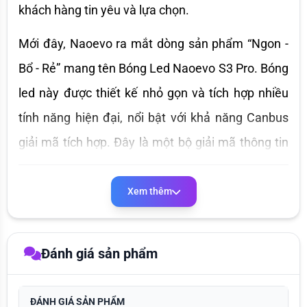
khách hàng tin yêu và lựa chọn.
Mới đây, Naoevo ra mắt dòng sản phẩm “Ngon - 
Bổ - Rẻ” mang tên Bóng Led Naoevo S3 Pro. Bóng 
led này được thiết kế nhỏ gọn và tích hợp nhiều 
tính năng hiện đại, nổi bật với khả năng Canbus 
giải mã tích hợp. Đây là một bộ giải mã thông tin 
từ các cảm biến của xe, giúp quản lý và điều khiển 
hoạt động của các thiết bị trên xe. Naoevo S3 Pro 
Xem thêm
tương thích với nhiều loại xe như xe Đức, xe Hàn, 
xe Nhật, xe Mỹ…vốn yêu cầu giải mã. Sản phẩm 
Đánh giá sản phẩm
này hứa hẹn sẽ tạo nên cơn sốt trên thị trường 
trong thời gian tới.
ĐÁNH GIÁ SẢN PHẨM