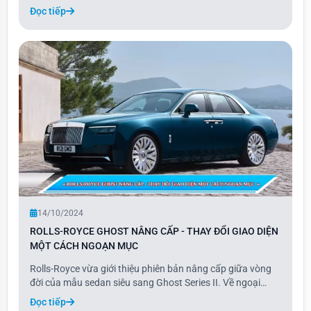
coupe cho dòng crossover chạy điện. Với thiết kế thể thao
Đọc tiếp
và năng động, phiên bản Sportback có phần mui dốc về
sau và thấp hơn 37 mm so với bản Q6
14/10/2024
ROLLS-ROYCE GHOST NÂNG CẤP - THAY ĐỔI GIAO DIỆN
MỘT CÁCH NGOẠN MỤC
Rolls-Royce vừa giới thiệu phiên bản nâng cấp giữa vòng
đời của mẫu sedan siêu sang Ghost Series II. Về ngoại
thất, xe có một số thay đổi nhẹ với thiết kế đầu xe hiện đại
Đọc tiếp
hơn, tương tự phong cách của Phantom và Cullinan.