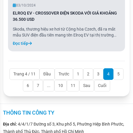
03/10/2024
ELROQ EV - CROSSOVER ĐIỆN SKODA VỚI GIÁ KHOẢNG
36.500 USD
Skoda, thương hiệu xe hơi từ Cộng hòa Czech, đã ra mắt
mẫu SUV điện đầu tiên mang tên Elroq EV tại thị trường
châu u. Mẫu xe này có thiết kế khí động học và nội thất tối
Đọc tiếp
giản, được tích hợp hỗ trợ từ ChatGPT.
Trang 4 / 11
Đầu
Trước
1
2
3
4
5
6
7
...
10
11
Sau
Cuối
THÔNG TIN CÔNG TY
Địa chỉ:
4/4/1/7 Đường số 3, Khu phố 5, Phường Hiệp Bình Phước,
Thành phố Thủ Đức, Thành phố Hồ Chí Minh