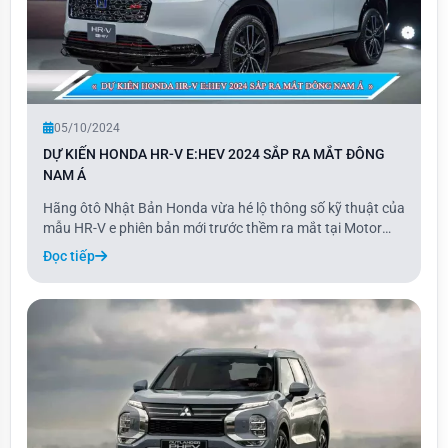
05/10/2024
DỰ KIẾN HONDA HR-V E:HEV 2024 SẮP RA MẮT ĐÔNG
NAM Á
Hãng ôtô Nhật Bản Honda vừa hé lộ thông số kỹ thuật của
mẫu HR-V e phiên bản mới trước thềm ra mắt tại Motor
Expo 2024 ở Thái Lan. So với phiên bản hiện tại, mẫu xe
Đọc tiếp
gầm cao cỡ B này được nâng cấp về thiết kế, trang bị thêm
nhiều tính năng và sẽ có mức giá