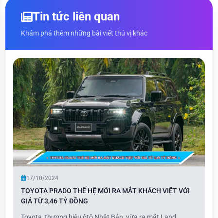
Tin tức liên quan
Khám phá thêm những bài viết thú vị khác
17/10/2024
TOYOTA PRADO THẾ HỆ MỚI RA MẮT KHÁCH VIỆT VỚI
GIÁ TỪ 3,46 TỶ ĐỒNG
Toyota, thương hiệu ôtô Nhật Bản, vừa ra mắt Land