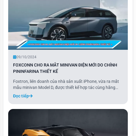
09/10/2024
FOXCONN CHO RA MẮT MINIVAN ĐIỆN MỚI DO CHÍNH
PININFARINA THIẾT KẾ
Foxtron, liên doanh của nhà sản xuất iPhone, vừa ra mắt
mẫu minivan Model D, được thiết kế hợp tác cùng hãng
Pininfarina. Được mô tả là LMUV (Lifestyle Multipurpose
Đọc tiếp
Utility Vehicle), Model D kết hợp những đặc điểm nổi bật
của SUV và MPV, nhưng thực chất l