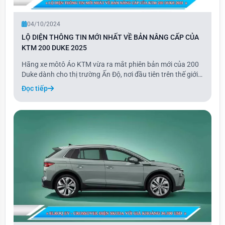
04/10/2024
LỘ DIỆN THÔNG TIN MỚI NHẤT VỀ BẢN NÂNG CẤP CỦA
KTM 200 DUKE 2025
Hãng xe môtô Áo KTM vừa ra mắt phiên bản mới của 200
Duke dành cho thị trường Ấn Độ, nơi đầu tiên trên thế giới
đón nhận mẫu xe này. Trong phiên bản 2025, 200 Duke
Đọc tiếp
được nâng cấp với cụm đồng hồ màn hình kỹ thuật số TFT
hiện đại, thay thế cho màn hình LCD