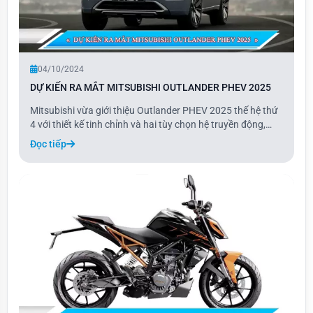
04/10/2024
DỰ KIẾN RA MẮT MITSUBISHI OUTLANDER PHEV 2025
Mitsubishi vừa giới thiệu Outlander PHEV 2025 thế hệ thứ
4 với thiết kế tinh chỉnh và hai tùy chọn hệ truyền động,
sẵn sàng bán ra tại nhiều thị trường. Mẫu xe gầm cao cỡ C
Đọc tiếp
này sẽ ra mắt đầu tiên tại thị trường nội địa Nhật Bản vào
cuối năm nay và sau đó