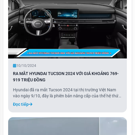
10/10/2024
RA MẮT HYUNDAI TUCSON 2024 VỚI GIÁ KHOẢNG 769-
919 TRIỆU ĐỒNG
Hyundai đã ra mắt Tucson 2024 tại thị trường Việt Nam
vào ngày 9/10, đây là phiên bản nâng cấp của thế hệ thứ
tư. Tucson 2024 có thiết kế ngoại thất tinh chỉnh với lưới
Đọc tiếp
tản nhiệt hầm hố hơn và các mắt lưới thưa hơn.