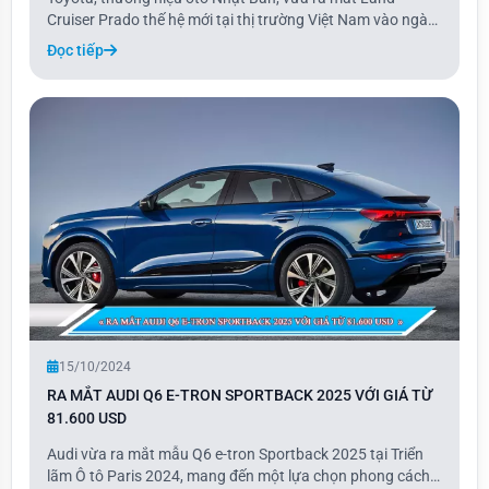
Cruiser Prado thế hệ mới tại thị trường Việt Nam vào ngày
16/10. Với thiết kế vuông vức, mạnh mẽ cùng nhiều tính
Đọc tiếp
năng hiện đại, Prado 2024 được trang bị động cơ xăng
2.4L và có hai phiên bản, giá bán cao n
15/10/2024
RA MẮT AUDI Q6 E-TRON SPORTBACK 2025 VỚI GIÁ TỪ
81.600 USD
Audi vừa ra mắt mẫu Q6 e-tron Sportback 2025 tại Triển
lãm Ô tô Paris 2024, mang đến một lựa chọn phong cách