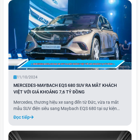
11/10/2024
MERCEDES-MAYBACH EQS 680 SUV RA MẮT KHÁCH
VIỆT VỚI GIÁ KHOẢNG 7,6 TỶ ĐỒNG
Mercedes, thương hiệu xe sang đến từ Đức, vừa ra mắt
mẫu SUV điện siêu sang Maybach EQS 680 tại sự kiện
riêng "The Avantgarde 2024" ở Hà Nội ngày 10/10. Đây là
Đọc tiếp
phiên bản cao cấp của dòng EQS SUV, bổ sung vào danh
mục xe thuần điện của hãng, bao gồm các mẫ