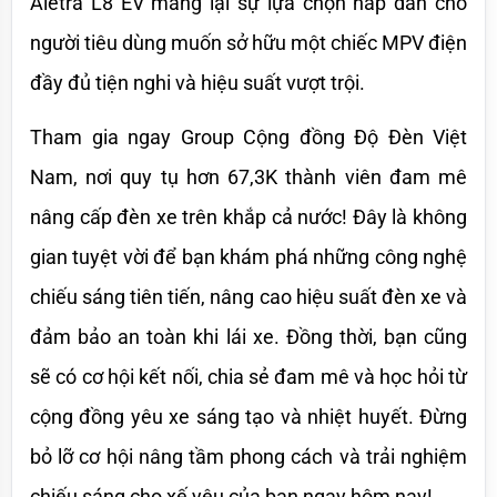
Aletra L8 EV mang lại sự lựa chọn hấp dẫn cho 
người tiêu dùng muốn sở hữu một chiếc MPV điện 
đầy đủ tiện nghi và hiệu suất vượt trội.
Tham gia ngay Group Cộng đồng Độ Đèn Việt 
Nam, nơi quy tụ hơn 67,3K thành viên đam mê 
nâng cấp đèn xe trên khắp cả nước! Đây là không 
gian tuyệt vời để bạn khám phá những công nghệ 
chiếu sáng tiên tiến, nâng cao hiệu suất đèn xe và 
đảm bảo an toàn khi lái xe. Đồng thời, bạn cũng 
sẽ có cơ hội kết nối, chia sẻ đam mê và học hỏi từ 
cộng đồng yêu xe sáng tạo và nhiệt huyết. Đừng 
bỏ lỡ cơ hội nâng tầm phong cách và trải nghiệm 
chiếu sáng cho xế yêu của bạn ngay hôm nay!