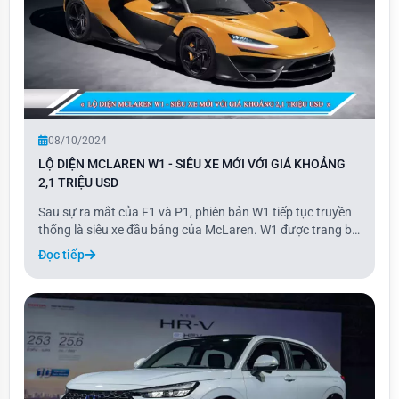
08/10/2024
LỘ DIỆN MCLAREN W1 - SIÊU XE MỚI VỚI GIÁ KHOẢNG
2,1 TRIỆU USD
Sau sự ra mắt của F1 và P1, phiên bản W1 tiếp tục truyền
thống là siêu xe đầu bảng của McLaren. W1 được trang bị
động cơ V8 4 lít tăng áp kép, sản sinh 916 mã lực ở vòng
Đọc tiếp
tua 9.200 vòng/phút. Tương tự như P1, W1 cũng tích hợp
hệ thống hybrid với mô-tơ điện