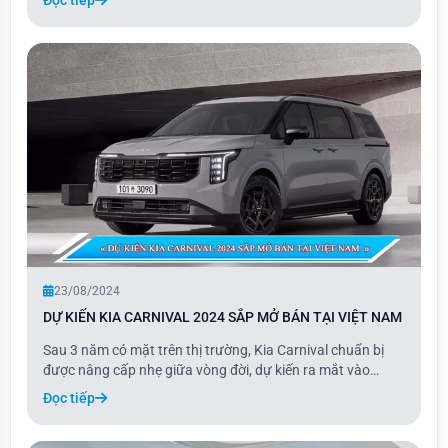
Đọc tiếp
được phát triển dựa trên RX 500h F Sport Performance,
với các nâng cấp công nghệ hiện đạ
23/08/2024
DỰ KIẾN KIA CARNIVAL 2024 SẮP MỞ BÁN TẠI VIỆT NAM
Sau 3 năm có mặt trên thị trường, Kia Carnival chuẩn bị
được nâng cấp nhẹ giữa vòng đời, dự kiến ra mắt vào
tháng 9 hoặc tháng 10 năm nay. Các đại lý Kia tại Việt
Đọc tiếp
Nam đã bắt đầu nhận đặt cọc cho phiên bản mới này,
nhằm ưu tiên khách hàng nhận xe sớm.