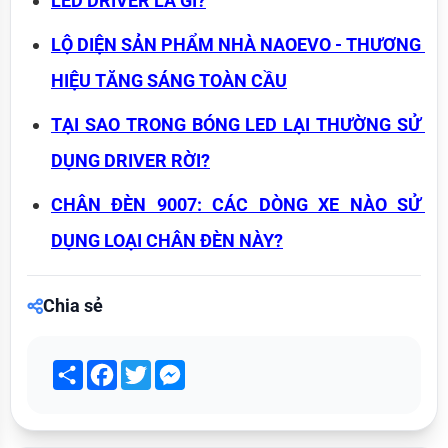
LED DRIVER LÀ GÌ?
LỘ DIỆN SẢN PHẨM NHÀ NAOEVO - THƯƠNG 
HIỆU TĂNG SÁNG TOÀN CẦU
TẠI SAO TRONG BÓNG LED LẠI THƯỜNG SỬ 
DỤNG DRIVER RỜI?
CHÂN ĐÈN 9007: CÁC DÒNG XE NÀO SỬ 
DỤNG LOẠI CHÂN ĐÈN NÀY?
Chia sẻ
Share
Facebook
Twitter
Messenger