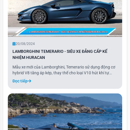
20/08/2024
LAMBORGHINI TEMERARIO - SIÊU XE ĐẲNG CẤP KẾ
NHIỆM HURACAN
Mẫu xe mới của Lamborghini, Temerario sử dụng động cơ
hybrid V8 tăng áp kép, thay thế cho loại V10 hút khí tự
nhiên nổi tiếng, với công suất lên đến 900 mã lực. Đây là
Đọc tiếp
mẫu xe thứ ba trong dòng sản phẩm điện khí hóa hiệu
suất cao của Lamborghini, sau Revue