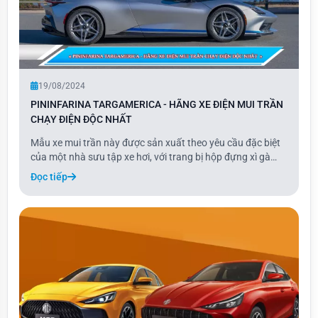
19/08/2024
PININFARINA TARGAMERICA - HÃNG XE ĐIỆN MUI TRẦN
CHẠY ĐIỆN ĐỘC NHẤT
Mẫu xe mui trần này được sản xuất theo yêu cầu đặc biệt
của một nhà sưu tập xe hơi, với trang bị hộp đựng xì gà
riêng và động cơ mạnh mẽ đạt công suất 1.900 mã lực.
Đọc tiếp
Lấy cảm hứng từ thiết kế của Pininfarina Battista, các
nghệ nhân tại Pininfarina đã tạo ra