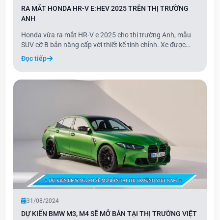
RA MẮT HONDA HR-V E:HEV 2025 TRÊN THỊ TRƯỜNG
ANH
Honda vừa ra mắt HR-V e 2025 cho thị trường Anh, mẫu
SUV cỡ B bản nâng cấp với thiết kế tinh chỉnh. Xe được
thừa hưởng thiết kế từ mẫu Vezel tại Nhật Bản và sẽ bán
Đọc tiếp
ra tại châu u trong tháng 9.
31/08/2024
DỰ KIẾN BMW M3, M4 SẼ MỞ BÁN TẠI THỊ TRƯỜNG VIỆT