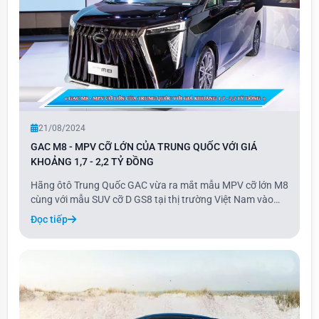
21/08/2024
GAC M8 - MPV CỠ LỚN CỦA TRUNG QUỐC VỚI GIÁ
KHOẢNG 1,7 - 2,2 TỶ ĐỒNG
Hãng ôtô Trung Quốc GAC vừa ra mắt mẫu MPV cỡ lớn M8
cùng với mẫu SUV cỡ D GS8 tại thị trường Việt Nam vào
ngày 20/8. M8 nằm trong phân khúc cạnh tranh với
Đọc tiếp
Volkswagen Viloran, được nhập khẩu chính hãng từ Trung
Quốc và có thiết kế khối hộp vuông vức tương