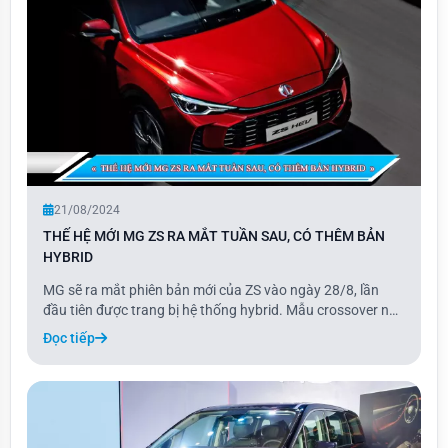
21/08/2024
THẾ HỆ MỚI MG ZS RA MẮT TUẦN SAU, CÓ THÊM BẢN
HYBRID
MG sẽ ra mắt phiên bản mới của ZS vào ngày 28/8, lần
đầu tiên được trang bị hệ thống hybrid. Mẫu crossover này
sẽ sử dụng hệ thống Hybrid+ từng được giới thiệu trên
Đọc tiếp
mẫu MG3 supermini, hiện là mẫu hybrid rẻ nhất ở Anh.