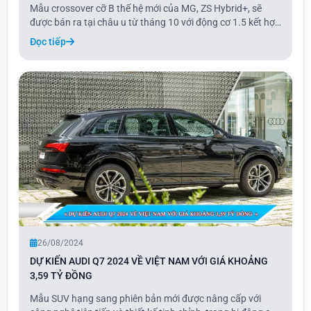
Mẫu crossover cỡ B thế hệ mới của MG, ZS Hybrid+, sẽ
được bán ra tại châu u từ tháng 10 với động cơ 1.5 kết hợp
môtơ điện. ZS, thuộc thương hiệu xe hơi Anh quốc của tập
Đọc tiếp
đoàn SAIC Trung Quốc, là mẫu gầm cao cỡ B bán chạy thứ
hai của MG Motor.
26/08/2024
DỰ KIẾN AUDI Q7 2024 VỀ VIỆT NAM VỚI GIÁ KHOẢNG
3,59 TỶ ĐỒNG
Mẫu SUV hạng sang phiên bản mới được nâng cấp với