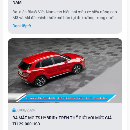
NAM
Đại diện BMW Việt Nam cho biết, hai mẫu xe hiệu năng cao
M3 và M4 đã chính thức mở bán tại thị trường trong nước,
và các đại lý đã bắt đầu nhận cọc để ưu tiên giao xe sớm
Đọc tiếp
vào năm 2025. Tại Việt Nam, cả M3 và M4 đều được đặt
hàng ở phiên bản Competition XD
30/08/2024
RA MẮT MG ZS HYBRID+ TRÊN THẾ GIỚI VỚI MỨC GIÁ
TỪ 29.000 USD