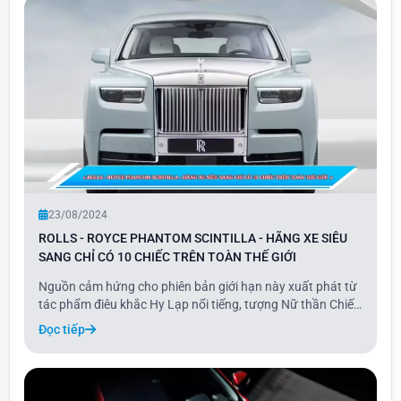
23/08/2024
ROLLS - ROYCE PHANTOM SCINTILLA - HÃNG XE SIÊU
SANG CHỈ CÓ 10 CHIẾC TRÊN TOÀN THẾ GIỚI
Nguồn cảm hứng cho phiên bản giới hạn này xuất phát từ
tác phẩm điêu khắc Hy Lạp nổi tiếng, tượng Nữ thần Chiến
thắng Samothrace, vốn cũng là cảm hứng cho biểu tượng
Đọc tiếp
đầu tiên của Rolls-Royce năm 1910. Claude Johnson, tổng
giám đốc Rolls-Royce lúc bấy giờ,