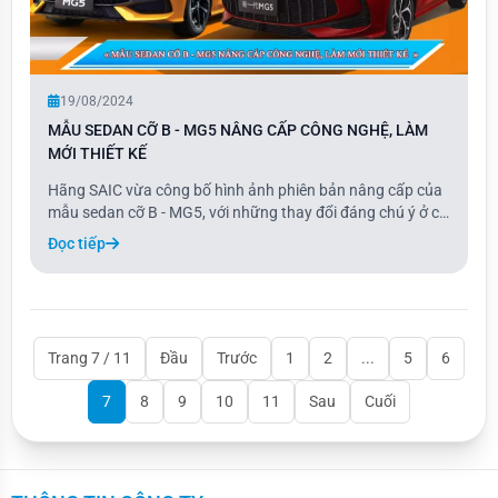
19/08/2024
MẪU SEDAN CỠ B - MG5 NÂNG CẤP CÔNG NGHỆ, LÀM
MỚI THIẾT KẾ
Hãng SAIC vừa công bố hình ảnh phiên bản nâng cấp của
mẫu sedan cỡ B - MG5, với những thay đổi đáng chú ý ở cả
nội thất và ngoại thất. Đặc biệt, xe được trang bị lưới tản
Đọc tiếp
nhiệt kiểu mới cùng màn hình trung tâm kích thước lớn
hơn. Dự kiến, MG5 bản nâng cấp
Trang 7 / 11
Đầu
Trước
1
2
...
5
6
7
8
9
10
11
Sau
Cuối