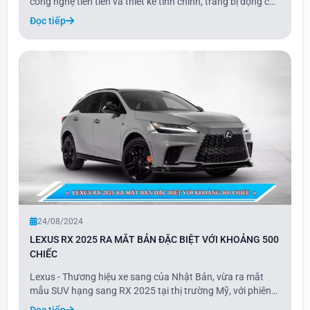
công nghệ tiên tiến và thiết kế tinh chỉnh, trang bị động cơ
2.0 tăng áp. Ra mắt thế giới vào cuối tháng 1, Q7 2024 đã
Đọc tiếp
có mặt tại Việt Nam sau 7 tháng, với hai phiên bản: tiêu
chuẩn và S Line. Là phiên bản
24/08/2024
LEXUS RX 2025 RA MẮT BẢN ĐẶC BIỆT VỚI KHOẢNG 500
CHIẾC
Lexus - Thương hiệu xe sang của Nhật Bản, vừa ra mắt
mẫu SUV hạng sang RX 2025 tại thị trường Mỹ, với phiên
bản đặc biệt Black Line Special Edition mới. Phiên bản này