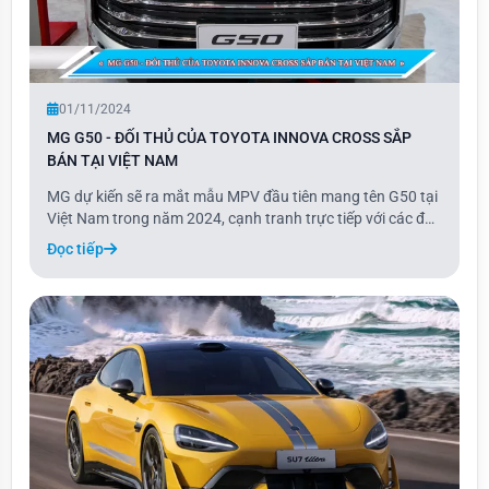
01/11/2024
MG G50 - ĐỐI THỦ CỦA TOYOTA INNOVA CROSS SẮP
BÁN TẠI VIỆT NAM
MG dự kiến sẽ ra mắt mẫu MPV đầu tiên mang tên G50 tại
Việt Nam trong năm 2024, cạnh tranh trực tiếp với các đối
thủ như Toyota Innova và Hyundai Custin. Theo thông tin
Đọc tiếp
từ VnExpress, nhà phân phối MG tại Việt Nam có kế hoạch
bán chính thức G50 trong giai