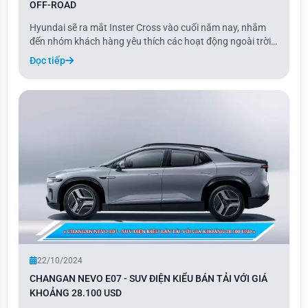
OFF-ROAD
Hyundai sẽ ra mắt Inster Cross vào cuối năm nay, nhắm
đến nhóm khách hàng yêu thích các hoạt động ngoài trời.
Được định vị giữa các mẫu xe cỡ A và B, Inster Cross sở
Đọc tiếp
hữu không gian nội thất rộng rãi với sức chứa hành lý lên
đến 280 lít.
22/10/2024
CHANGAN NEVO E07 - SUV ĐIỆN KIỂU BÁN TẢI VỚI GIÁ
KHOẢNG 28.100 USD