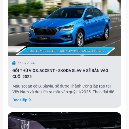
05/11/2024
ĐỐI THỦ VIOS, ACCENT - SKODA SLAVIA SẼ BÁN VÀO
CUỐI 2025
Mẫu sedan cỡ B, Slavia, sẽ được Thành Công lắp ráp tại
Việt Nam và dự kiến ra mắt vào quý III/2025. Theo đại diện
Skoda Việt Nam, sau mẫu xe Kushaq, Slavia là dòng xe tiếp
Đọc tiếp
theo được tập đoàn Thành Công – đơn vị phân phối chính
thức thương hiệu ô tô Czech