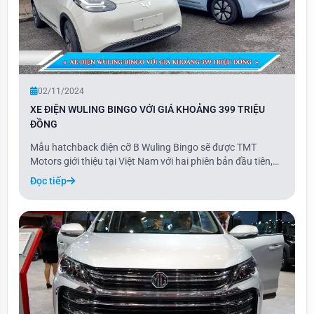
02/11/2024
XE ĐIỆN WULING BINGO VỚI GIÁ KHOẢNG 399 TRIỆU
ĐỒNG
Mẫu hatchback điện cỡ B Wuling Bingo sẽ được TMT
Motors giới thiệu tại Việt Nam với hai phiên bản đầu tiên,
gồm bản 333 km với pin 31,9 kWh và bản 410 km với pin
Đọc tiếp
37,9 kWh, có giá lần lượt là 399 và 469 triệu đồng. Hai
phiên bản khác, với quãng đường 203 k