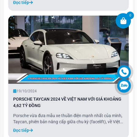
Đọc tiếp
tư mà BYD giới thiệu tại thị trường Việt Nam, thuộc nhóm ít
ỏi các dòng MPV thuần điện. Xe chỉ
0
19/10/2024
PORSCHE TAYCAN 2024 VỀ VIỆT NAM VỚI GIÁ KHOẢNG
4,62 TỶ ĐỒNG
Porsche vừa đưa mẫu xe thuần điện mạnh nhất của mình,
Taycan, phiên bản nâng cấp giữa chu kỳ (facelift), về Việt
Nam chưa đầy một năm sau khi ra mắt toàn cầu. Xe có
Đọc tiếp
những cải tiến nhẹ về ngoại thất và tăng hiệu suất môtơ ở