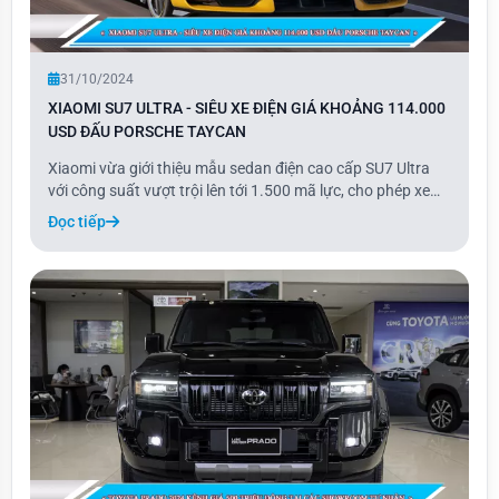
31/10/2024
XIAOMI SU7 ULTRA - SIÊU XE ĐIỆN GIÁ KHOẢNG 114.000
USD ĐẤU PORSCHE TAYCAN
Xiaomi vừa giới thiệu mẫu sedan điện cao cấp SU7 Ultra
với công suất vượt trội lên tới 1.500 mã lực, cho phép xe
tăng tốc từ 0-100 km/h chỉ trong 2 giây. Đặc biệt, SU7 Ultra
Đọc tiếp
có khả năng sạc nhanh từ 10-80% chỉ trong 11 phút, mang
lại sự tiện lợi vượt bậc