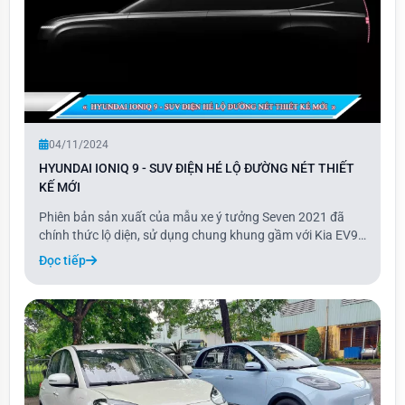
04/11/2024
HYUNDAI IONIQ 9 - SUV ĐIỆN HÉ LỘ ĐƯỜNG NÉT THIẾT
KẾ MỚI
Phiên bản sản xuất của mẫu xe ý tưởng Seven 2021 đã
chính thức lộ diện, sử dụng chung khung gầm với Kia EV9
và dự kiến ra mắt tại triển lãm ôtô Los Angeles 2024.
Đọc tiếp
Thương hiệu xe hơi Hàn Quốc Hyundai vừa hé lộ hình ảnh
thiết kế của mẫu xe này, vốn là phiên