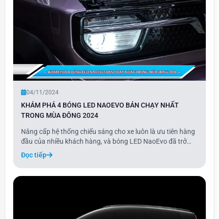
04/11/2024
KHÁM PHÁ 4 BÓNG LED NAOEVO BÁN CHẠY NHẤT
TRONG MÙA ĐÔNG 2024
Nâng cấp hệ thống chiếu sáng cho xe luôn là ưu tiên hàng
đầu của nhiều khách hàng, và bóng LED NaoEvo đã trở
thành lựa chọn phổ biến nhờ chất lượng vượt trội và độ
Đọc tiếp
bền cao. Với khả năng chiếu sáng mạnh mẽ và thiết kế
hiện đại, các dòng bóng LED NaoEvo đáp