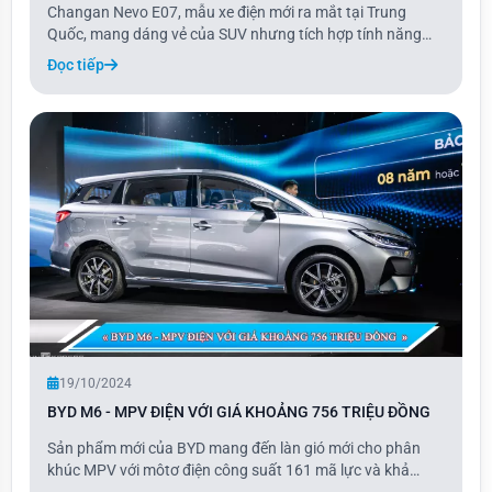
Changan Nevo E07, mẫu xe điện mới ra mắt tại Trung
Quốc, mang dáng vẻ của SUV nhưng tích hợp tính năng
biến đổi thành xe bán tải chỉ với một nút bấm. Xe có giá
Đọc tiếp
khởi điểm 28.100 USD và được cung cấp trong 7 phiên
bản, cao nhất là 42.200 USD.
19/10/2024
BYD M6 - MPV ĐIỆN VỚI GIÁ KHOẢNG 756 TRIỆU ĐỒNG
Sản phẩm mới của BYD mang đến làn gió mới cho phân
khúc MPV với môtơ điện công suất 161 mã lực và khả
năng sạc điện cho các thiết bị gia dụng. M6 là mẫu xe thứ