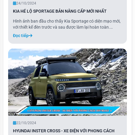
24/10/2024
KIA HÉ LỘ SPORTAGE BẢN NÂNG CẤP MỚI NHẤT
Hình ảnh ban đầu cho thấy Kia Sportage có diện mạo mới,
với thiết kế đèn trước và sau được làm lại hoàn toàn.
Những thay đổi này mang đến cho Sportage vẻ ngoài hiện
Đọc tiếp
đại và sắc sảo hơn, làm nổi bật phong cách độc đáo của
mẫu xe.
22/10/2024
HYUNDAI INSTER CROSS - XE ĐIỆN VỚI PHONG CÁCH