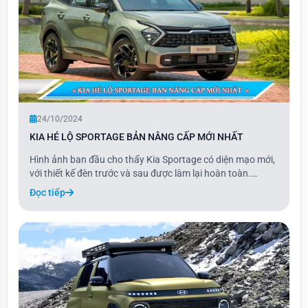
24/10/2024
KIA HÉ LỘ SPORTAGE BẢN NÂNG CẤP MỚI NHẤT
Hình ảnh ban đầu cho thấy Kia Sportage có diện mạo mới,
với thiết kế đèn trước và sau được làm lại hoàn toàn.
Những thay đổi này mang đến cho Sportage vẻ ngoài hiện
Đọc tiếp
đại và sắc sảo hơn, làm nổi bật phong cách độc đáo của
mẫu xe.