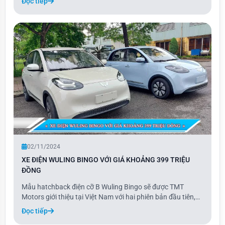
Đọc tiếp
Thương hiệu xe hơi Hàn Quốc Hyundai vừa hé lộ hình ảnh
thiết kế của mẫu xe này, vốn là phiên
02/11/2024
XE ĐIỆN WULING BINGO VỚI GIÁ KHOẢNG 399 TRIỆU
ĐỒNG
Mẫu hatchback điện cỡ B Wuling Bingo sẽ được TMT
Motors giới thiệu tại Việt Nam với hai phiên bản đầu tiên,
gồm bản 333 km với pin 31,9 kWh và bản 410 km với pin
Đọc tiếp
37,9 kWh, có giá lần lượt là 399 và 469 triệu đồng. Hai