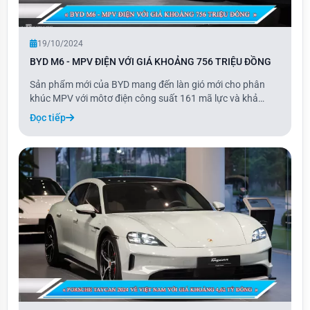
19/10/2024
BYD M6 - MPV ĐIỆN VỚI GIÁ KHOẢNG 756 TRIỆU ĐỒNG
Sản phẩm mới của BYD mang đến làn gió mới cho phân
khúc MPV với môtơ điện công suất 161 mã lực và khả
năng sạc điện cho các thiết bị gia dụng. M6 là mẫu xe thứ
Đọc tiếp
tư mà BYD giới thiệu tại thị trường Việt Nam, thuộc nhóm ít
ỏi các dòng MPV thuần điện. Xe chỉ