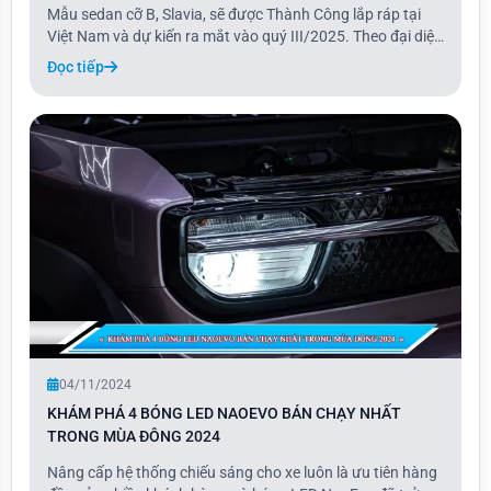
Mẫu sedan cỡ B, Slavia, sẽ được Thành Công lắp ráp tại
Việt Nam và dự kiến ra mắt vào quý III/2025. Theo đại diện
Skoda Việt Nam, sau mẫu xe Kushaq, Slavia là dòng xe tiếp
Đọc tiếp
theo được tập đoàn Thành Công – đơn vị phân phối chính
thức thương hiệu ô tô Czech
04/11/2024
KHÁM PHÁ 4 BÓNG LED NAOEVO BÁN CHẠY NHẤT
TRONG MÙA ĐÔNG 2024
Nâng cấp hệ thống chiếu sáng cho xe luôn là ưu tiên hàng