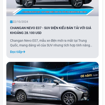
22/10/2024
CHANGAN NEVO E07 - SUV ĐIỆN KIỂU BÁN TẢI VỚI GIÁ
KHOẢNG 28.100 USD
Changan Nevo E07, mẫu xe điện mới ra mắt tại Trung
Quốc, mang dáng vẻ của SUV nhưng tích hợp tính năng
biến đổi thành xe bán tải chỉ với một nút bấm. Xe có giá
Đọc tiếp
khởi điểm 28.100 USD và được cung cấp trong 7 phiên
bản, cao nhất là 42.200 USD.