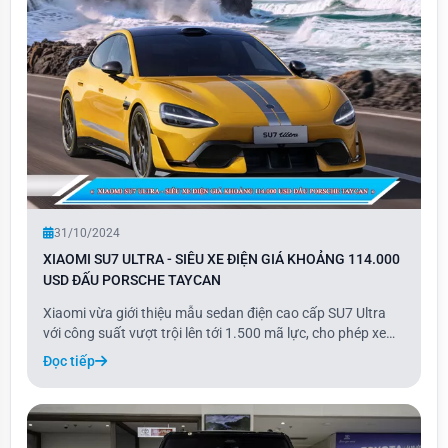
31/10/2024
XIAOMI SU7 ULTRA - SIÊU XE ĐIỆN GIÁ KHOẢNG 114.000
USD ĐẤU PORSCHE TAYCAN
Xiaomi vừa giới thiệu mẫu sedan điện cao cấp SU7 Ultra
với công suất vượt trội lên tới 1.500 mã lực, cho phép xe
tăng tốc từ 0-100 km/h chỉ trong 2 giây. Đặc biệt, SU7 Ultra
Đọc tiếp
có khả năng sạc nhanh từ 10-80% chỉ trong 11 phút, mang
lại sự tiện lợi vượt bậc