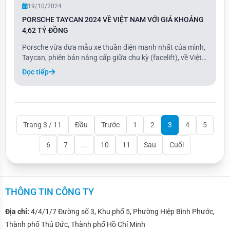
19/10/2024
PORSCHE TAYCAN 2024 VỀ VIỆT NAM VỚI GIÁ KHOẢNG
4,62 TỶ ĐỒNG
Porsche vừa đưa mẫu xe thuần điện mạnh nhất của mình,
Taycan, phiên bản nâng cấp giữa chu kỳ (facelift), về Việt
Nam chưa đầy một năm sau khi ra mắt toàn cầu. Xe có
Đọc tiếp
những cải tiến nhẹ về ngoại thất và tăng hiệu suất môtơ ở
cầu sau. Taycan vẫn được bán ra
Trang 3 / 11
Đầu
Trước
1
2
3
4
5
6
7
...
10
11
Sau
Cuối
THÔNG TIN CÔNG TY
Địa chỉ:
4/4/1/7 Đường số 3, Khu phố 5, Phường Hiệp Bình Phước,
Thành phố Thủ Đức, Thành phố Hồ Chí Minh