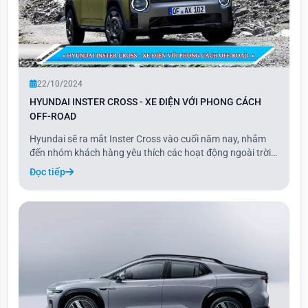
22/10/2024
HYUNDAI INSTER CROSS - XE ĐIỆN VỚI PHONG CÁCH
OFF-ROAD
Hyundai sẽ ra mắt Inster Cross vào cuối năm nay, nhắm
đến nhóm khách hàng yêu thích các hoạt động ngoài trời.
Được định vị giữa các mẫu xe cỡ A và B, Inster Cross sở
Đọc tiếp
hữu không gian nội thất rộng rãi với sức chứa hành lý lên
đến 280 lít.