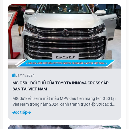
phiên bản khác, với quãng đường 203 k
01/11/2024
MG G50 - ĐỐI THỦ CỦA TOYOTA INNOVA CROSS SẮP
BÁN TẠI VIỆT NAM
MG dự kiến sẽ ra mắt mẫu MPV đầu tiên mang tên G50 tại
Việt Nam trong năm 2024, cạnh tranh trực tiếp với các đối
thủ như Toyota Innova và Hyundai Custin. Theo thông tin
Đọc tiếp
từ VnExpress, nhà phân phối MG tại Việt Nam có kế hoạch
bán chính thức G50 trong giai