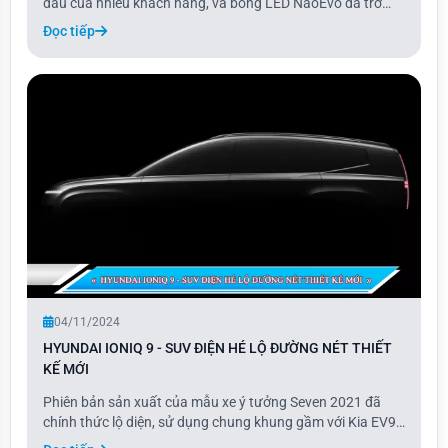
đầu của nhiều khách hàng, và bóng LED NaoEvo đã trở
thành lựa chọn phổ biến nhờ chất lượng vượt trội và độ
Đọc tiếp
bền cao. Với khả năng chiếu sáng mạnh mẽ và thiết kế
hiện đại, các dòng bóng LED NaoEvo đáp
04/11/2024
HYUNDAI IONIQ 9 - SUV ĐIỆN HÉ LỘ ĐƯỜNG NÉT THIẾT
KẾ MỚI
Phiên bản sản xuất của mẫu xe ý tưởng Seven 2021 đã
chính thức lộ diện, sử dụng chung khung gầm với Kia EV9
và dự kiến ra mắt tại triển lãm ôtô Los Angeles 2024.