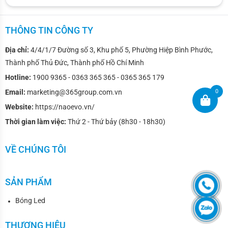
bóng đèn Naoevo S8 Pro. Sản phẩm này có vẻ bề 
ngoài nhỏ gọn nhưng lại toát lên vẻ đẹp sang 
THÔNG TIN CÔNG TY
trọng và mạnh mẽ, dễ dàng lắp đặt cho mọi dòng 
Địa chỉ:
4/4/1/7 Đường số 3, Khu phố 5, Phường Hiệp Bình Phước,
xe. Ngoài ra, Naoevo S8 Pro còn hỗ trợ kết nối 
Thành phố Thủ Đức, Thành phố Hồ Chí Minh
Hotline:
1900 9365 - 0363 365 365 - 0365 365 179
“Plug and Play”, cho phép bạn thay thế bóng đèn 
0
Email:
marketing@365group.com.vn
halogen cũ mà không cần nối dây hoặc sửa đổi.
Website:
https://naoevo.vn/
Thời gian làm việc:
Thứ 2 - Thứ bảy (8h30 - 18h30)
VỀ CHÚNG TÔI
SẢN PHẨM
Bóng Led
THƯƠNG HIỆU