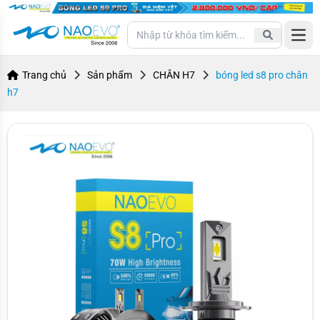
Open
Trang chủ
Sản phẩm
CHÂN H7
bóng led s8 pro chân
h7