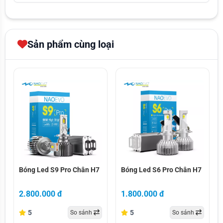
Sản phẩm cùng loại
bóng led s9 pro chân h7
bóng led s6 pro chân h7
Bóng Led S9 Pro Chân H7
Bóng Led S6 Pro Chân H7
2.800.000 đ
1.800.000 đ
5
5
So sánh
So sánh