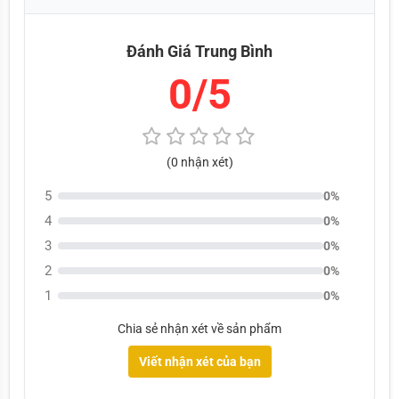
1. HÌNH ẢNH ÁNH SÁNG THỰC TẾ 
Đánh Giá Trung Bình
NAOEVO S8 PRO
0/5
(0 nhận xét)
5
0%
4
0%
3
0%
2
0%
1
0%
Chia sẻ nhận xét về sản phẩm
Viết nhận xét của bạn