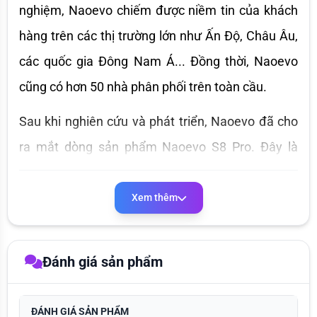
nghiệm, Naoevo chiếm được niềm tin của khách 
hàng trên các thị trường lớn như Ấn Độ, Châu Âu, 
các quốc gia Đông Nam Á... Đồng thời, Naoevo 
cũng có hơn 50 nhà phân phối trên toàn cầu.
Sau khi nghiên cứu và phát triển, Naoevo đã cho 
ra mắt dòng sản phẩm Naoevo S8 Pro. Đây là 
bóng đèn pha Led được thiết kế hình sư tử vàng 
sáng bóng trên nắp tản nhiệt, có tính thẩm mỹ 
Xem thêm
cao. Đặc biệt, sản phẩm này nổi bật với hiệu năng 
cực kỳ tốt, mang lại ánh sáng vượt trội cho người 
Đánh giá sản phẩm
dùng!
ĐÁNH GIÁ SẢN PHẨM