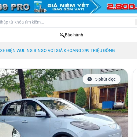
Bảo hành
XE ĐIỆN WULING BINGO VỚI GIÁ KHOẢNG 399 TRIỆU ĐỒNG
5 phút đọc