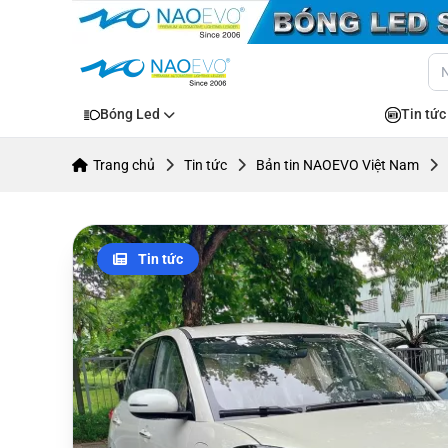
Bóng Led
Tin tức
Trang chủ
Tin tức
Bản tin NAOEVO Việt Nam
Tin tức