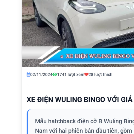
02/11/2024
1741 lượt xem
28 lượt thích
XE ĐIỆN WULING BINGO VỚI GI
Mẫu hatchback điện cỡ B Wuling Bing
Nam với hai phiên bản đầu tiên, gồm