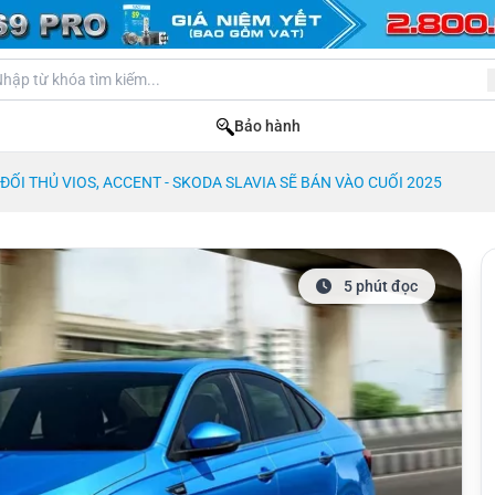
Bảo hành
ĐỐI THỦ VIOS, ACCENT - SKODA SLAVIA SẼ BÁN VÀO CUỐI 2025
5 phút đọc