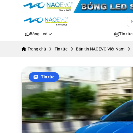
Bóng Led
Tin tức
Trang chủ
Tin tức
Bản tin NAOEVO Việt Nam
Tin tức