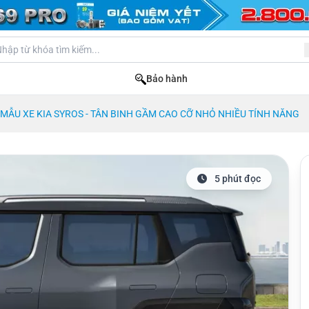
Bảo hành
MẪU XE KIA SYROS - TÂN BINH GẦM CAO CỠ NHỎ NHIỀU TÍNH NĂNG
5 phút đọc