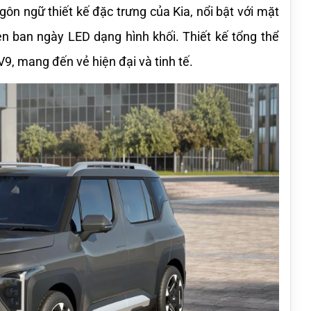
n ngữ thiết kế đặc trưng của Kia, nổi bật với mặt 
n ban ngày LED dạng hình khối. Thiết kế tổng thể 
9, mang đến vẻ hiện đại và tinh tế.