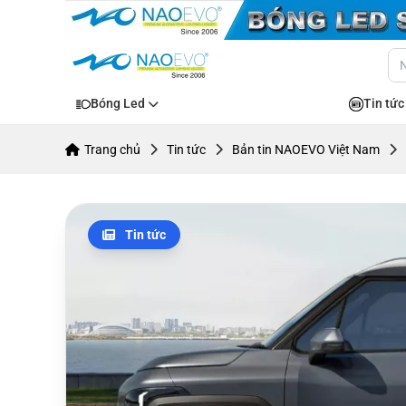
Bóng Led
Tin tức
Trang chủ
Tin tức
Bản tin NAOEVO Việt Nam
Tin tức