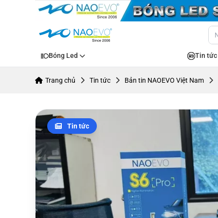
Bóng Led
Tin tức
Trang chủ
Tin tức
Bản tin NAOEVO Việt Nam
Tin tức