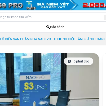
Bảo hành
LỘ DIỆN SẢN PHẨM NHÀ NAOEVO - THƯƠNG HIỆU TĂNG SÁNG TOÀN 
5 phút đọc